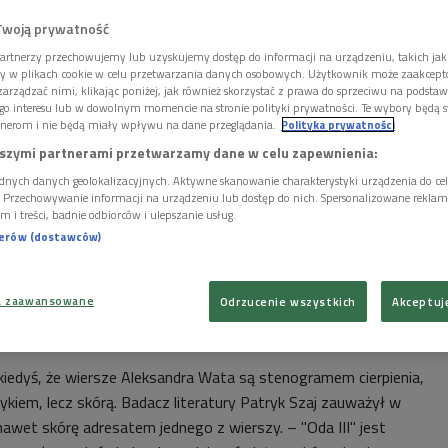
Twoją prywatność
artnerzy przechowujemy lub uzyskujemy dostęp do informacji na urządzeniu, takich jak
ory w plikach cookie w celu przetwarzania danych osobowych. Użytkownik może zaakcep
arządzać nimi, klikając poniżej, jak również skorzystać z prawa do sprzeciwu na podsta
go interesu lub w dowolnym momencie na stronie polityki prywatności. Te wybory będą 
nerom i nie będą miały wpływu na dane przeglądania.
Polityka prywatności
szymi partnerami przetwarzamy dane w celu zapewnienia:
dnych danych geolokalizacyjnych. Aktywne skanowanie charakterystyki urządzenia do ce
i. Przechowywanie informacji na urządzeniu lub dostęp do nich. Spersonalizowane reklamy 
m i treści, badnie odbiorców i ulepszanie usług.
nerów (dostawców)
a zaawansowane
Odrzucenie wszystkich
Akceptuj
kiedyś, że wiersze Aleksandra Wata są stenogramem cierpienia,
ykiem, lecz skórą. Badacz literatury Patryk Szaj zauważył w
awet skórę adresatem jednego z wierszy. – "Oda III" jest