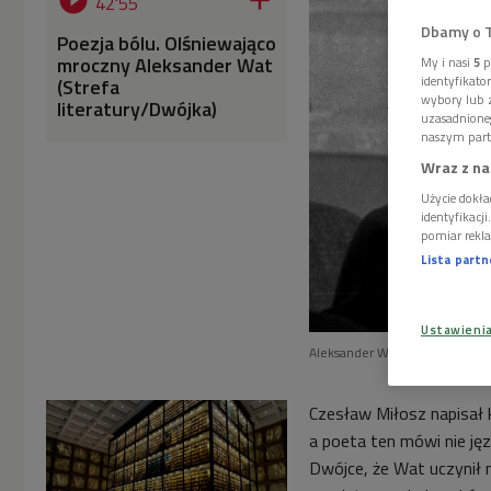


42'55
Dbamy o 
Poezja bólu. Olśniewająco
mroczny Aleksander Wat
My i nasi
5
p
identyfikat
(Strefa
wybory lub z
literatury/Dwójka)
uzasadnione
naszym part
Wraz z na
Użycie dokła
identyfikacj
pomiar rekla
Lista part
Ustawieni
Aleksander Wat
Foto: PAP
Czesław Miłosz napisał 
a poeta ten mówi nie jęz
Dwójce, że Wat uczynił n