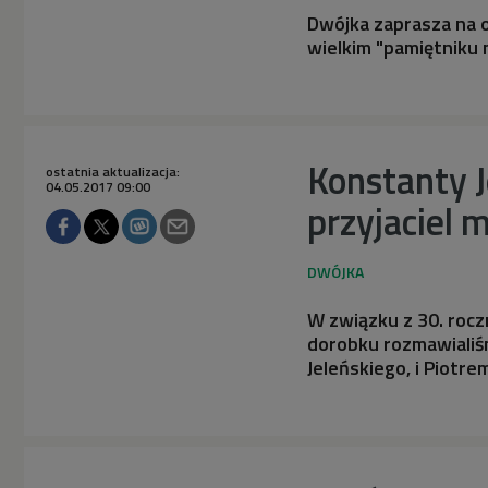
Dwójka zaprasza na 
wielkim "pamiętniku
Konstanty J
ostatnia aktualizacja:
04.05.2017 09:00
przyjaciel 
W związku z 30. rocz
dorobku rozmawialiśm
Jeleńskiego, i Piotr