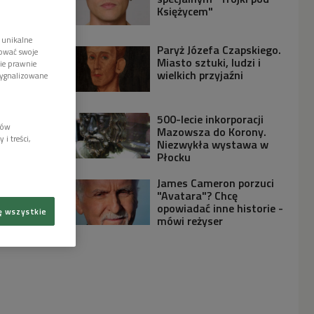
Księżycem"
 unikalne
Paryż Józefa Czapskiego.
tować swoje
Miasto sztuki, ludzi i
wie prawnie
wielkich przyjaźni
sygnalizowane
500-lecie inkorporacji
lów
Mazowsza do Korony.
i treści,
Niezwykła wystawa w
Płocku
James Cameron porzuci
"Avatara"? Chcę
opowiadać inne historie -
ę wszystkie
mówi reżyser