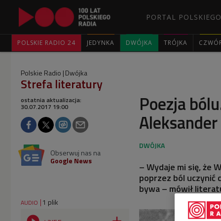
PORTAL POLSKIEGO
POLSKIE RADIO 24
JEDYNKA
DWÓJKA
TRÓJKA
CZWÓ
Polskie Radio
Dwójka
Strefa literatury
Poezja bólu
ostatnia aktualizacja:
30.07.2017 19:00
Aleksander
Obserwuj nas na
Google News
– Wydaje mi się, że W
poprzez ból uczynić 
bywa – mówił literatu
1 plik
AUDIO