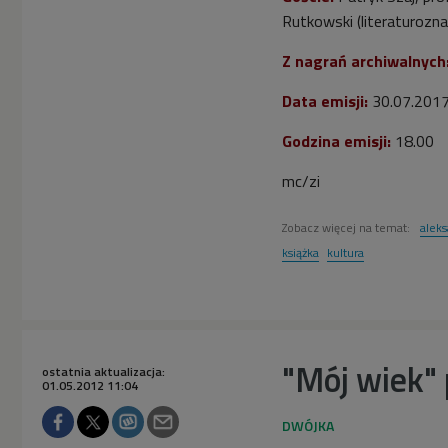
Rutkowski (literaturozn
Z nagrań archiwalnych
Data emisji:
30.07.201
Godzina emisji:
18.00
mc/zi
Zobacz więcej na temat:
alek
książka
kultura
"Mój wiek" 
ostatnia aktualizacja:
01.05.2012 11:04