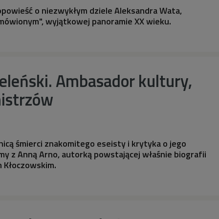
opowieść o niezwykłym dziele Aleksandra Wata,
 mówionym", wyjątkowej panoramie XX wieku.
eleński. Ambasador kultury,
mistrzów
nicą śmierci znakomitego eseisty i krytyka o jego
y z Anną Arno, autorką powstającej właśnie biografii
em Kłoczowskim.