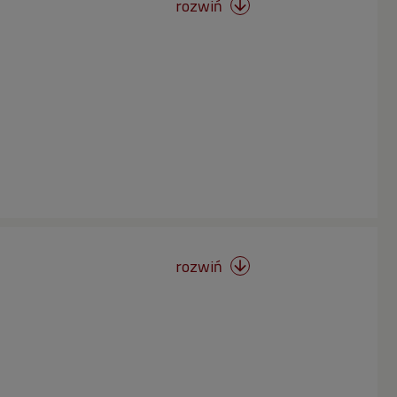
rozwiń

rozwiń
