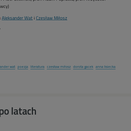
awcy)
:
Aleksander Wat
i
Czesław Miłosz
7
sander wat
poezja
literatura
czesław miłosz
dorota gacek
anna lisiecka
po latach