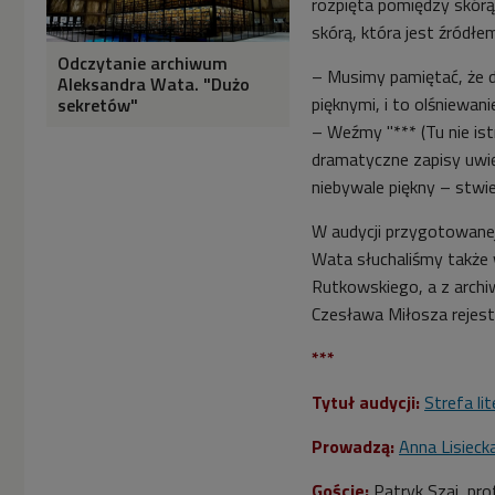
rozpięta pomiędzy skórą
skórą, która jest źródłe
Odczytanie archiwum
– Musimy pamiętać, że 
Aleksandra Wata. "Dużo
pięknymi, i to olśniewani
sekretów"
– Weźmy "*** (Tu nie istn
dramatyczne zapisy uwięz
niebywale piękny – stwie
W audycji przygotowanej 
Wata słuchaliśmy także 
Rutkowskiego, a z archi
Czesława Miłosza rejestr
***
Tytuł audycji:
Strefa li
Prowadzą:
Anna Lisieck
Goście:
Patryk Szaj,
pro