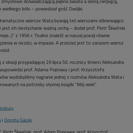
 zmysłowo doświadczającą piękna świata a skórą cierpiącą,
m wielkiego bólu – powiedział gość Dwójki.
dramatyczne wiersze Wata bywają też wierszami olśniewająco
e jest ich niesłychanie ważną cechą – dodał prof. Piotr Śliwiński.
ieje...)" z 1956 r. Trudno znaleźć w naszej poezji równie
ienia w nicości, w impasie. A przecież jest to zarazem wiersz
rdził.
z okazji przypadającej 29 lipca 50. rocznicy śmierci Aleksandra
wypowiedzi prof. Adama Poprawy i prof. Krzysztofa
wów wydobyliśmy nagranie jednej z rozmów Aleksandra Wata i
owanych na potrzeby słynnej książki "Mój wiek".
teratury
a
i
Dorota Gacek
f. Piotr Śliwiński, prof. Adam Poprawa, prof. Krzysztof