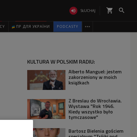
shopping_cart


SŁUCHAJ

ICY
ПР ДЛЯ УКРАЇНИ
PODCASTY
KULTURA W POLSKIM RADIU:
Alberto Manguel: jestem
zakorzeniony w moich
książkach
Z Breslau do Wrocławia.
Wystawa "Rok 1946.
Kiedy wszystko było
tymczasowe"
Bartosz Bielenia gościem
specjalnym "Trójki pod