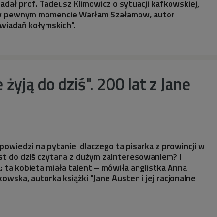
dał prof. Tadeusz Klimowicz o sytuacji kafkowskiej,
ę w pewnym momencie Warłam Szałamow, autor
wiadań kołymskich".
e żyją do dziś". 200 lat z Jane
owiedzi na pytanie: dlaczego ta pisarka z prowincji w
est do dziś czytana z dużym zainteresowaniem? I
: ta kobieta miała talent – mówiła anglistka Anna
owska, autorka książki "Jane Austen i jej racjonalne