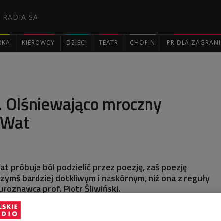
 RADIA SA
RKA
KIEROWCY
DZIECI
TEATR
CHOPIN
PR DLA ZAGRAN

. Olśniewająco mroczny
 Wat
at próbuje ból podzielić przez poezję, zaś poezję
czymś bardziej dotkliwym i naskórnym, niż ona z reguły
roznawca prof. Piotr Śliwiński.