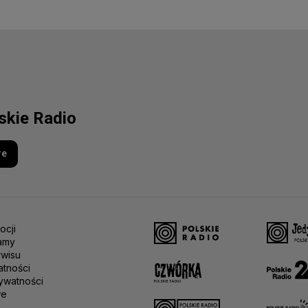
lskie Radio
re
ocji
amy
rwisu
atności
ywatności
we