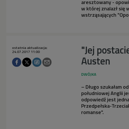
aresztowany - opowia
w której znalazł si
wstrząsających "Opo
"Jej postaci
ostatnia aktualizacja:
24.07.2017 11:00
Austen
– Długo szukałam odp
południowej Anglii j
odpowiedź jest jedna
Przedpełska-Trzeciak
romanse".