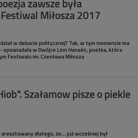
poezja zawsze była
. Festiwal Miłosza 2017
udział w debacie politycznej? Tak, w tym momencie ma
 - opowiadała w Dwójce Linn Hansén, poetka, która
ym Festiwalu im. Czesława Miłosza
Hiob". Szałamow pisze o piekle
 aresztowany dlatego, że… już wcześniej był