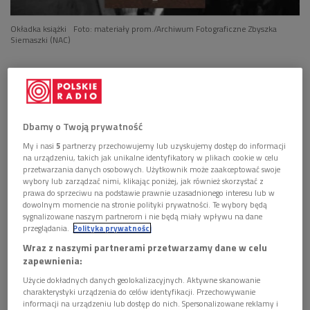
Okładka książki
Foto: materiały prom./Archiwum Fotograficzne Zbyszka
Siemaszki (NAC)
POSŁUCHAJ
Rozmowa z Markiem Millerem o książce "Co dzień
świeży pieniądz, czyli dzieje Bazaru Różyckiego" (O
wszystkim z kulturą/Dwójka)
Dbamy o Twoją prywatność
28:13
My i nasi
5
partnerzy przechowujemy lub uzyskujemy dostęp do informacji
na urządzeniu, takich jak unikalne identyfikatory w plikach cookie w celu
przetwarzania danych osobowych. Użytkownik może zaakceptować swoje
wybory lub zarządzać nimi, klikając poniżej, jak również skorzystać z
prawa do sprzeciwu na podstawie prawnie uzasadnionego interesu lub w
dowolnym momencie na stronie polityki prywatności. Te wybory będą
sygnalizowane naszym partnerom i nie będą miały wpływu na dane
przeglądania.
Polityka prywatności
Wraz z naszymi partnerami przetwarzamy dane w celu
zapewnienia:
Użycie dokładnych danych geolokalizacyjnych. Aktywne skanowanie
charakterystyki urządzenia do celów identyfikacji. Przechowywanie
informacji na urządzeniu lub dostęp do nich. Spersonalizowane reklamy i