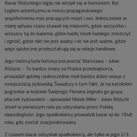
Bazar Różyckiego nigdy nie wtopił się w komunizm. Był
tyglem autentyzmu w morzu propagandowego
współistnienia mas pracujących miast i wsi. Jednocześnie w
miarę upływu czasu stawał się miejscem, gdzie wszystko i
wszyscy są do kupienia, gdzie każdy może każdego zniszczyć
i zgnoić, gdzie nikt nie jest ważny i nic nie jest ważne, gdzie
więzi społeczne przekształcają się w relacje handlowe.
Jego twórcą była historyczna postać Warszawy - Julian
Różycki. - To bardzo znany na Pradze przedsiębiorca,
prowadził aptekę i jednocześnie miał bardzo dobre relacje z
mniejszością żydowską. Świadczy o tym fakt, że na katolickim
pogrzebie w kościele Świętego Floriana żegnała go grupa
płaczek żydowskich - opowiadał Marek Miller - Julian Różycki
zmarł w pierwszym roku po odzyskaniu przez Polskę
niepodległości. Jego spadkobiercy prowadzili bazar aż do 1948
roku, gdy został znacjonalizowany.
Z czasem bazar odzyskali spadkobiercy, ale tylko w jego 2/3.