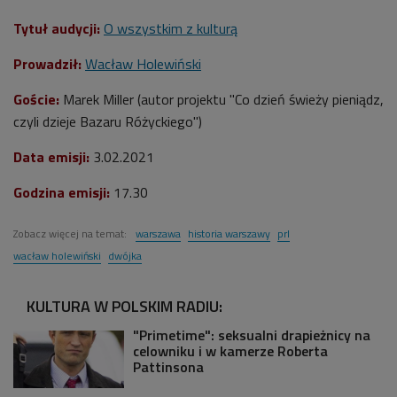
Tytuł audycji:
O wszystkim z kulturą
Prowadził:
Wacław Holewiński
Goście:
Marek Miller (autor projektu "Co dzień świeży pieniądz,
czyli dzieje Bazaru Różyckiego")
Data emisji:
3
.02.2021
Godzina emisji:
17.30
Zobacz więcej na temat:
warszawa
historia warszawy
prl
wacław holewiński
dwójka
KULTURA W POLSKIM RADIU:
"Primetime": seksualni drapieżnicy na
celowniku i w kamerze Roberta
Pattinsona