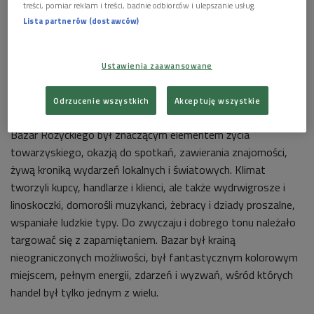
treści, pomiar reklam i treści, badnie odbiorców i ulepszanie usług.
Lista partnerów (dostawców)
Ustawienia zaawansowane
Kercelak - przedwojenny bazar na Woli
Odrzucenie wszystkich
Akceptuję wszystkie
Bazar Różyckiego był znaczącym elementem życia
towarzyskiego, okazją do spotkań, zawierania znajomości,
żywą kroniką wydarzeń lokalnych i światowych. Klimat
tworzyli kupcy, handlarze i klienci, ale także wydrwigrosze i
linoskoczki, domorośli muzykanci, żebracy i dziady proszalne,
wspaniałe ludzkie typy. Do zwyczaju i dobrego tonu należało
targować się z zapamiętaniem. Bazar był krainą
nieograniczonych możliwości, był fantastycznym kolorowym
miejscem, pełnym energii, zdarzeń i wyzwań, wśród których
handel był tylko jednym z wielu.