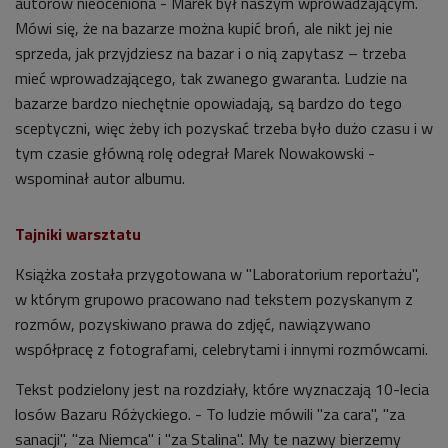
autorów nieoceniona - Marek był naszym wprowadzającym.
Mówi się, że na bazarze można kupić broń, ale nikt jej nie
sprzeda, jak przyjdziesz na bazar i o nią zapytasz – trzeba
mieć wprowadzającego, tak zwanego gwaranta. Ludzie na
bazarze bardzo niechętnie opowiadają, są bardzo do tego
sceptyczni, więc żeby ich pozyskać trzeba było dużo czasu i w
tym czasie główną rolę odegrał Marek Nowakowski -
wspominał autor albumu.
Tajniki warsztatu
Książka została przygotowana w "Laboratorium reportażu",
w którym grupowo pracowano nad tekstem pozyskanym z
rozmów, pozyskiwano prawa do zdjęć, nawiązywano
współpracę z fotografami, celebrytami i innymi rozmówcami.
Tekst podzielony jest na rozdziały, które wyznaczają 10-lecia
losów Bazaru Różyckiego. - To ludzie mówili "za cara", "za
sanacji", "za Niemca" i "za Stalina". My te nazwy bierzemy