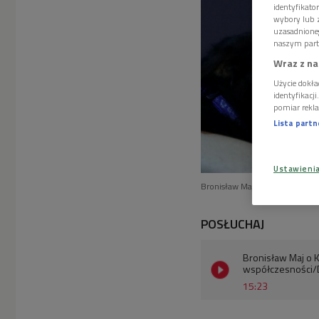
identyfikat
wybory lub z
uzasadnione
naszym part
Wraz z na
Użycie dokła
identyfikacj
pomiar rekla
Lista part
Ustawieni
Bronisław Maj
Foto: PAP/Stan
POSŁUCHAJ
Bronisław Maj o K
współczesności/
15:23