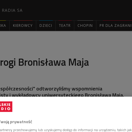
 RADIA SA
RKA
KIEROWCY
DZIECI
TEATR
CHOPIN
PR DLA ZAGRAN

drogi Bronisława Maja
 współczesności" odtworzyliśmy wspomnienia
isty i wykładowcy uniwersyteckiego Bronisława Maja.
Twoją prywatność
artnerzy przechowujemy lub uzyskujemy dostęp do informacji na urządzeniu, takich jak