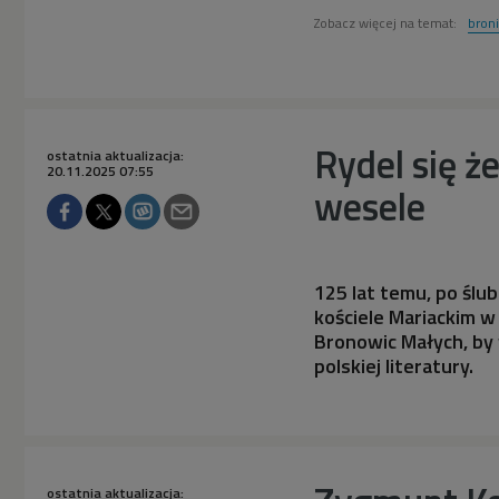
Zobacz więcej na temat:
bron
Rydel się że
ostatnia aktualizacja:
20.11.2025 07:55
wesele
125 lat temu, po ślu
kościele Mariackim w
Bronowic Małych, by 
polskiej literatury.
ostatnia aktualizacja: