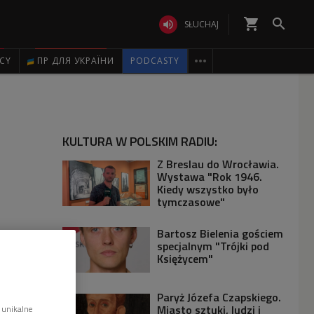
shopping_cart


SŁUCHAJ

ICY
ПР ДЛЯ УКРАЇНИ
PODCASTY
KULTURA W POLSKIM RADIU:
Z Breslau do Wrocławia.
Wystawa "Rok 1946.
Kiedy wszystko było
tymczasowe"
Bartosz Bielenia gościem
specjalnym "Trójki pod
Księżycem"
Paryż Józefa Czapskiego.
Miasto sztuki, ludzi i
 unikalne