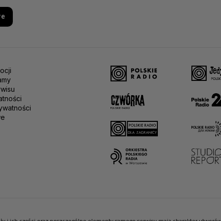
re
ocji
amy
rwisu
atności
ywatności
we
riały i ich części oraz poszczególne elementy samego serwisu mają charakter utwor