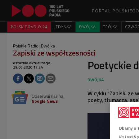
PORTAL POLSKIEGO
POLSKIE RADIO 24
JEDYNKA
DWÓJKA
TRÓJKA
CZWÓ
Polskie Radio
Dwójka
Zapiski ze współczesności
Poetyckie 
ostatnia aktualizacja:
29.06.2020 17:24
W cyklu "Zapiski ze
Obserwuj nas na
poety, tłumacza, ese
Google News
Dbamy o 
My i nasi
5
p