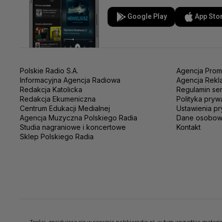
Google Play
App Sto
Polskie Radio S.A.
Agencja Prom
Informacyjna Agencja Radiowa
Agencja Rekl
Redakcja Katolicka
Regulamin se
Redakcja Ekumeniczna
Polityka pryw
Centrum Edukacji Medialnej
Ustawienia pr
Agencja Muzyczna Polskiego Radia
Dane osobo
Studia nagraniowe i koncertowe
Kontakt
Sklep Polskiego Radia
Treści, znajdujące się w serwisie polskieradio.pl, w tym wszystkie mate