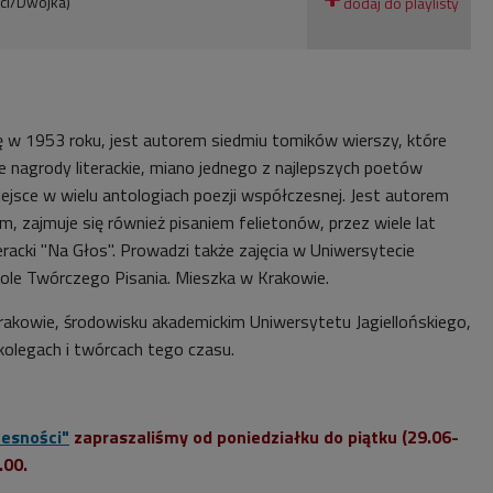
ci/Dwójka)
ię w 1953 roku, jest autorem siedmiu tomików wierszy, które
 nagrody literackie, miano jednego z najlepszych poetów
ejsce w wielu antologiach poezji współczesnej. Jest autorem
m, zajmuje się również pisaniem felietonów, przez wiele lat
eracki "Na Głos". Prowadzi także zajęcia w Uniwersytecie
kole Twórczego Pisania. Mieszka w Krakowie.
rakowie, środowisku akademickim Uniwersytetu Jagiellońskiego,
kolegach i twórcach tego czasu.
zesności"
zapraszaliśmy od poniedziałku do piątku (29.06-
.00.