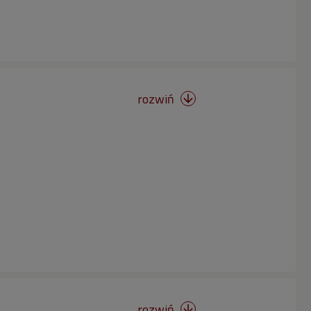
rozwiń

rozwiń
