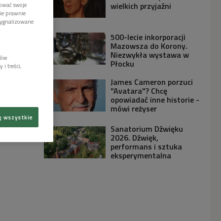
wielkich przyjaźni
tować swoje
wie prawnie
sygnalizowane
500-lecie inkorporacji
Mazowsza do Korony.
Niezwykła wystawa w
lów
Płocku
i treści,
James Cameron porzuci
"Avatara"? Chcę
opowiadać inne historie -
mówi reżyser
ę wszystkie
Sanatorium Dźwięku
2026. Dźwięk,
performans i sztuka
eksperymentalna