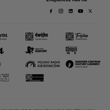
ów lub wytworów objętych ochroną Ustawy z dnia 4 lutego 1994 r. o prawie