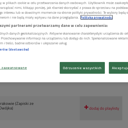
ory w plikach cookie w celu przetwarzania danych osobowych. Użytkownik może zaakcep
arządzać nimi, klikając poniżej, jak również skorzystać z prawa do sprzeciwu na podsta
go interesu lub w dowolnym momencie na stronie polityki prywatności. Te wybory będą 
nerom i nie będą miały wpływu na dane przeglądania.
Polityka prywatności
szymi partnerami przetwarzamy dane w celu zapewnienia:
dnych danych geolokalizacyjnych. Aktywne skanowanie charakterystyki urządzenia do ce
i. Przechowywanie informacji na urządzeniu lub dostęp do nich. Spersonalizowane reklamy 
m i treści, badnie odbiorców i ulepszanie usług.
nerów (dostawców)
a zaawansowane
Odrzucenie wszystkich
Akceptuj
isław Rozpędzik
rakowie (Zapiski ze
Dwójka)