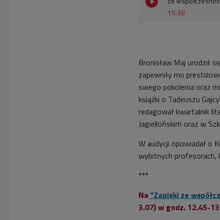
ze współczesnoś
15:38
Bronisław Maj urodził s
zapewniły mu prestiżowe
swego pokolenia oraz mi
książki o Tadeuszu Gajcy
redagował kwartalnik lit
Jagiellońskim oraz w Sz
W audycji opowiadał o K
wybitnych profesorach, 
***
Na
"Zapiski ze współc
3.07) w godz. 12.45-13