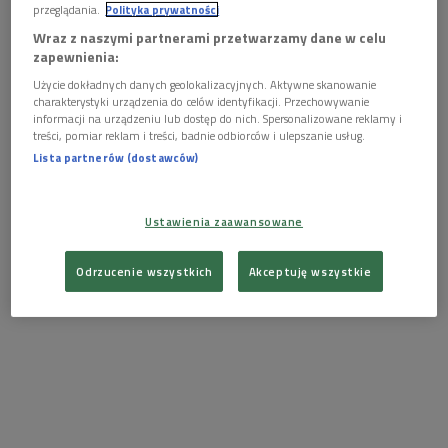
przeglądania.
Polityka prywatności
Wraz z naszymi partnerami przetwarzamy dane w celu
zapewnienia:
Użycie dokładnych danych geolokalizacyjnych. Aktywne skanowanie
charakterystyki urządzenia do celów identyfikacji. Przechowywanie
informacji na urządzeniu lub dostęp do nich. Spersonalizowane reklamy i
treści, pomiar reklam i treści, badnie odbiorców i ulepszanie usług.
Portret Stanisława Moniuszki pędzla Adolphe'a Lafosse'a
Foto:
Wikipedia/domena publiczna
Lista partnerów (dostawców)
Przed premierą "Strasznego dworu" w reżyserii Davida
Pountney'a w Operze Narodowej (8 listopada) rozmawialiśmy
Ustawienia zaawansowane
z dr Agnieszką Topolską, autorką pracy zatytułowanej "Mit
Stanisława Moniuszki jako wieszcza narodowego".
Odrzucenie wszystkich
Akceptuję wszystkie