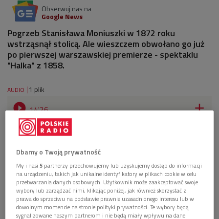
Obserwuj nas na
Google News
Pogrzeb Stanisława Moniuszki w 1872 roku
wstrząsnął stolicą. Ale wieszczem obwołano go już
po pierwszej warszawskiej premierze - spektaklu
"Halka" z 1858.
1 plik
AUDIO


14'26
Rozmowa o Stanisławie Moniuszce jako wieszczu
narodowym (Poranek Dwójki)
Dbamy o Twoją prywatność
My i nasi
5
partnerzy przechowujemy lub uzyskujemy dostęp do informacji
na urządzeniu, takich jak unikalne identyfikatory w plikach cookie w celu
przetwarzania danych osobowych. Użytkownik może zaakceptować swoje
wybory lub zarządzać nimi, klikając poniżej, jak również skorzystać z
prawa do sprzeciwu na podstawie prawnie uzasadnionego interesu lub w
dowolnym momencie na stronie polityki prywatności. Te wybory będą
sygnalizowane naszym partnerom i nie będą miały wpływu na dane