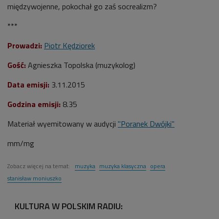
międzywojenne, pokochał go zaś socrealizm?
***
Prowadzi:
Piotr Kędziorek
Gość:
Agnieszka Topolska (muzykolog)
Data emisji:
3.11.2015
Godzina emisji:
8.35
Materiał wyemitowany w audycji
"Poranek Dwójki"
mm/mg
Zobacz więcej na temat:
muzyka
muzyka klasyczna
opera
stanisław moniuszko
KULTURA W POLSKIM RADIU: