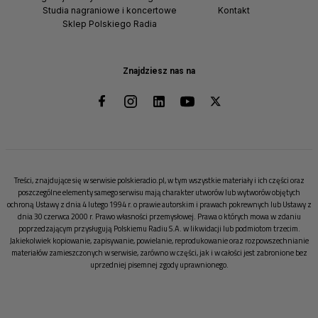
Studia nagraniowe i koncertowe
Kontakt
Sklep Polskiego Radia
Znajdziesz nas na
Treści, znajdujące się w serwisie polskieradio.pl, w tym wszystkie materiały i ich części oraz
poszczególne elementy samego serwisu mają charakter utworów lub wytworów objętych
ochroną Ustawy z dnia 4 lutego 1994 r. o prawie autorskim i prawach pokrewnych lub Ustawy z
dnia 30 czerwca 2000 r. Prawo własności przemysłowej. Prawa o których mowa w zdaniu
poprzedzającym przysługują Polskiemu Radiu S.A. w likwidacji lub podmiotom trzecim.
Jakiekolwiek kopiowanie, zapisywanie, powielanie, reprodukowanie oraz rozpowszechnianie
materiałów zamieszczonych w serwisie, zarówno w części, jak i w całości jest zabronione bez
uprzedniej pisemnej zgody uprawnionego.