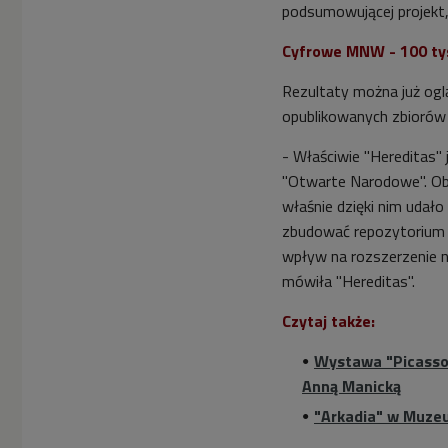
podsumowującej projekt, 
Cyfrowe MNW - 100 ty
Rezultaty można już ogl
opublikowanych zbiorów 
- Właściwie "Hereditas" j
"Otwarte Narodowe". Oba
właśnie dzięki nim udało
zbudować repozytorium
wpływ na rozszerzenie na
mówiła "Hereditas".
Czytaj także:
Wystawa "Picass
Anną Manicką
"Arkadia" w Muze