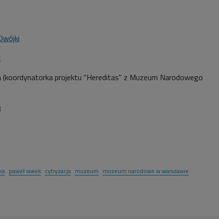
Dwójki
k
a (koordynatorka projektu "Hereditas" z Muzeum Narodowego
3
ka
paweł siwek
cyfryzacja
muzeum
muzeum narodowe w warszawie