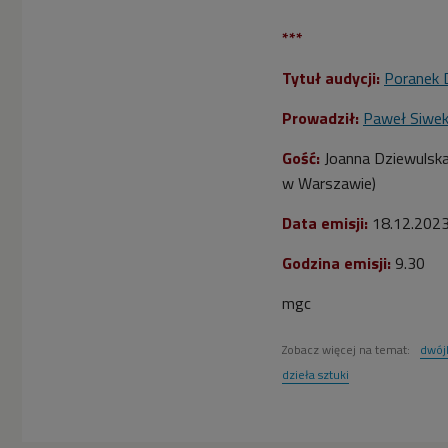
***
Tytuł audycji:
Poranek 
Prowadził:
Paweł Siwe
Gość:
Joanna Dziewulsk
w Warszawie)
Data emisji:
18.12.202
Godzina emisji:
9.30
mgc
Zobacz więcej na temat:
dwój
dzieła sztuki