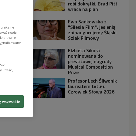
robi dokrętki, Brad Pitt
wraca na plan
Ewa Sadkowska z
"Silesia Film": jesienią
 unikalne
zainaugurujemy Śląski
tować swoje
Szlak Filmowy
wie prawnie
sygnalizowane
Elżbieta Sikora
nominowana do
prestiżowej nagrody
lów
Musical Composition
i treści,
Prize
Profesor Lech Śliwonik
laureatem tytułu
Człowiek Słowa 2026
ę wszystkie