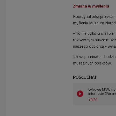
Zmiana w myśleniu
Koordynatorka projektu 
myśleniu Muzeum Narodo
- To nie tylko transform
rozszerzyła nasze możli
naszego odbiorcę - wyjaś
Jak wspominała, chodzi o
muzealnych obiektów.
POSŁUCHAJ
Cyfrowe MNW - po
internecie (Poran
18:20