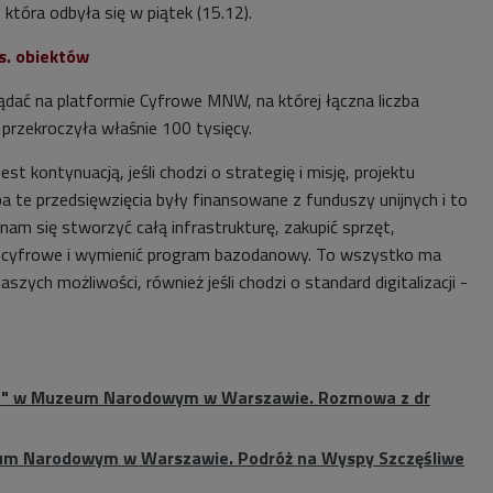
która odbyła się w piątek (15.12).
s. obiektów
ądać na platformie Cyfrowe MNW, na której łączna liczba
przekroczyła właśnie 100 tysięcy.
est kontynuacją, jeśli chodzi o strategię i misję, projektu
 te przedsięwzięcia były finansowane z funduszy unijnych i to
 nam się stworzyć całą infrastrukturę, zakupić sprzęt,
 cyfrowe i wymienić program bazodanowy. To wszystko ma
szych możliwości, również jeśli chodzi o standard digitalizacji -
o" w Muzeum Narodowym w Warszawie. Rozmowa z dr
um Narodowym w Warszawie. Podróż na Wyspy Szczęśliwe