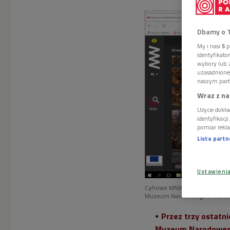
Dbamy o 
My i nasi
5
p
identyfikat
wybory lub z
uzasadnione
naszym part
Wraz z na
Użycie dokła
identyfikacj
pomiar rekla
Lista part
Ustawieni
Cyfrowe MNW - obraz "Bitwa po
Muzeum Narodowego w Warsz
Przez trzy ostatni
Muzeum Narodoweg