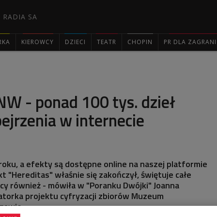
 RADIA SA
RKA
KIEROWCY
DZIECI
TEATR
CHOPIN
PR DLA ZAGRAN

W - ponad 100 tys. dzieł
bejrzenia w internecie
 roku, a efekty są dostępne online na naszej platformie
 "Hereditas" właśnie się zakończył, świętuje całe
cy również - mówiła w "Poranku Dwójki" Joanna
atorka projektu cyfryzacji zbiorów Muzeum
zawie.