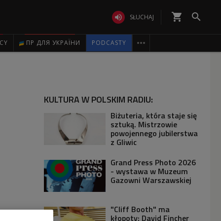
shopping_cart


SŁUCHAJ

ICY
ПР ДЛЯ УКРАЇНИ
PODCASTY
KULTURA W POLSKIM RADIU:
Biżuteria, która staje się
sztuką. Mistrzowie
powojennego jubilerstwa
z Gliwic
Grand Press Photo 2026
- wystawa w Muzeum
Gazowni Warszawskiej
"Cliff Booth" ma
kłopoty: David Fincher