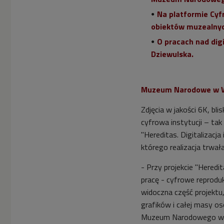
Na platformie Cyf
obiektów muzealnyc
O pracach nad dig
Dziewulska.
Muzeum Narodowe w Wa
Zdjęcia w jakości 6K, bl
cyfrowa instytucji – t
"Hereditas. Digitalizacj
którego realizacja trwała
- Przy projekcie "Heredi
pracę - cyfrowe reprodu
widoczna część projektu,
grafików i całej masy os
Muzeum Narodowego w Wa