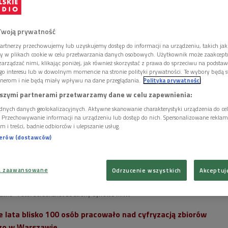
Twoją prywatność
artnerzy przechowujemy lub uzyskujemy dostęp do informacji na urządzeniu, takich jak
ory w plikach cookie w celu przetwarzania danych osobowych. Użytkownik może zaakcep
arządzać nimi, klikając poniżej, jak również skorzystać z prawa do sprzeciwu na podsta
go interesu lub w dowolnym momencie na stronie polityki prywatności. Te wybory będą 
nerom i nie będą miały wpływu na dane przeglądania.
Polityka prywatności
szymi partnerami przetwarzamy dane w celu zapewnienia:
dnych danych geolokalizacyjnych. Aktywne skanowanie charakterystyki urządzenia do ce
i. Przechowywanie informacji na urządzeniu lub dostęp do nich. Spersonalizowane reklamy 
m i treści, badnie odbiorców i ulepszanie usług.
nerów (dostawców)
a zaawansowane
Odrzucenie wszystkich
Akceptuj
d Grunwaldem" Jana Matejki, jedno z najsłynniejszych dzieł w zbiorach
awie
Foto: Screenshot ze strony Cyfrowe MNW
e lata blisko 100 osób pracowało nad cyfryzacją zbiorów
o w Warszawie.