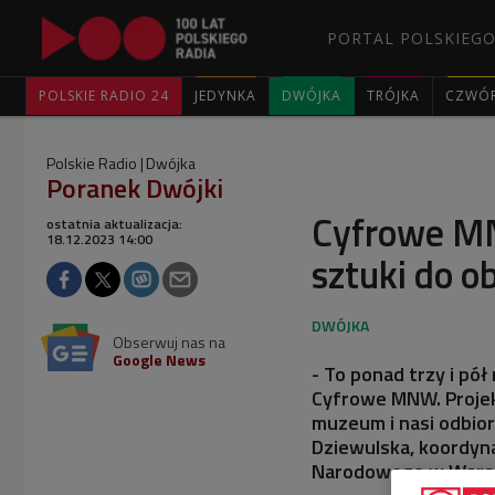
PORTAL POLSKIEGO
POLSKIE RADIO 24
JEDYNKA
DWÓJKA
TRÓJKA
CZWÓ
Polskie Radio
Dwójka
Poranek Dwójki
Cyfrowe MN
ostatnia aktualizacja:
18.12.2023 14:00
sztuki do o
Obserwuj nas na
Google News
- To ponad trzy i pół
Cyfrowe MNW. Projekt
muzeum i nasi odbior
Dziewulska, koordyn
Narodowego w Wars