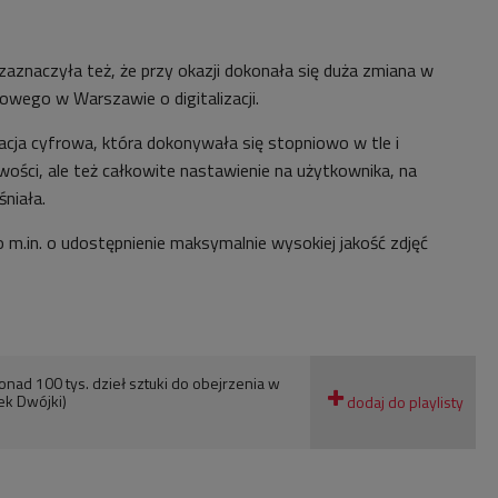
zaznaczyła też, że przy okazji dokonała się duża zmiana w
wego w Warszawie o digitalizacji.
acja cyfrowa, która dokonywała się stopniowo w tle i
wości, ale też całkowite nastawienie na użytkownika, na
niała.
 m.in. o udostępnienie maksymalnie wysokiej jakość zdjęć
nad 100 tys. dzieł sztuki do obejrzenia w
ek Dwójki)