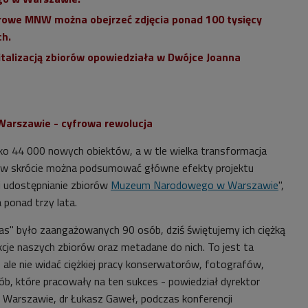
rowe MNW można obejrzeć zdjęcia ponad 100 tysięcy
h.
italizacją zbiorów opowiedziała w Dwójce Joanna
rszawie - cyfrowa rewolucja
isko 44 000 nowych obiektów, a w tle wielka transformacja
ak w skrócie można podsumować główne efekty projektu
a i udostępnianie zbiorów
Muzeum Narodowego w Warszawie
",
 ponad trzy lata.
tas" było zaangażowanych 90 osób, dziś świętujemy ich ciężką
kcje naszych zbiorów oraz metadane do nich. To jest ta
 ale nie widać ciężkiej pracy konserwatorów, fotografów,
ób, które pracowały na ten sukces - powiedział dyrektor
rszawie, dr Łukasz Gaweł, podczas konferencji