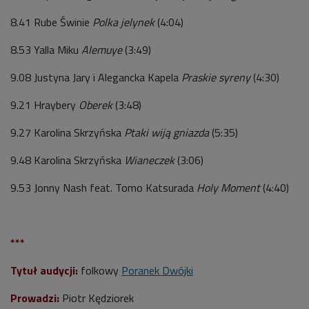
8.41 Rube Świnie
Polka jelynek
(4:04)
8.53 Yalla Miku
Alemuye
(3:49)
9.08 Justyna Jary i Alegancka Kapela
Praskie syreny
(4:30)
9.21 Hraybery
Oberek
(3:48)
9.27 Karolina Skrzyńska
Ptaki wiją gniazda
(5:35)
9.48 Karolina Skrzyńska
Wianeczek
(3:06)
9.53 Jonny Nash feat. Tomo Katsurada
Holy Moment
(4:40)
***
Tytuł audycji:
folkowy
Poranek Dwójki
Prowadzi:
Piotr Kędziorek