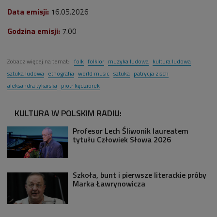
Data emisji:
16.05.2026
Godzina emisji:
7.00
Zobacz więcej na temat:
folk
folklor
muzyka ludowa
kultura ludowa
sztuka ludowa
etnografia
world music
sztuka
patrycja zisch
aleksandra tykarska
piotr kędziorek
KULTURA W POLSKIM RADIU:
Profesor Lech Śliwonik laureatem
tytułu Człowiek Słowa 2026
Szkoła, bunt i pierwsze literackie próby
Marka Ławrynowicza