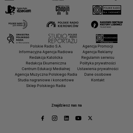
Polskie Radio S.A.
Agencja Promocji
Informacyjna Agencja Radiowa
Agencja Reklamy
Redakcja Katolicka
Regulamin serwisu
Redakcja Ekumeniczna
Polityka prywatności
Centrum Edukacji Medialnej
Ustawienia prywatności
Agencja Muzyczna Polskiego Radia
Dane osobowe
Studia nagraniowe i koncertowe
Kontakt
Sklep Polskiego Radia
Znajdziesz nas na