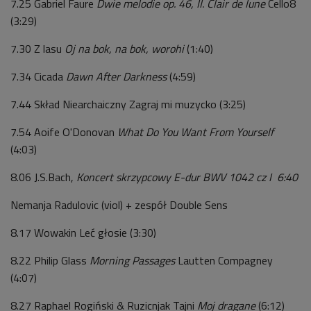
7.25 Gabriel Faure
Dwie melodie op. 46, II.
Clair de lune
Cello8
(3:29)
7.30 Z lasu
Oj na bok, na bok, worohi
(1:40)
7.34 Cicada
Dawn After Darkness
(4:59)
7.44 Skład Niearchaiczny Zagraj mi muzycko (3:25)
7.54 Aoife O'Donovan
What Do You Want From Yourself
(4:03)
8.06 J.S.Bach,
Koncert skrzypcowy E-dur BWV 1042 cz I 6:40
Nemanja Radulovic (viol) + zespół Double Sens
8.17 Wowakin Leć głosie (3:30)
8.22 Philip Glass
Morning Passages
Lautten Compagney
(4:07)
8.27 Raphael Rogiński & Ruzicnjak Tajni
Moj dragane
(6:12)