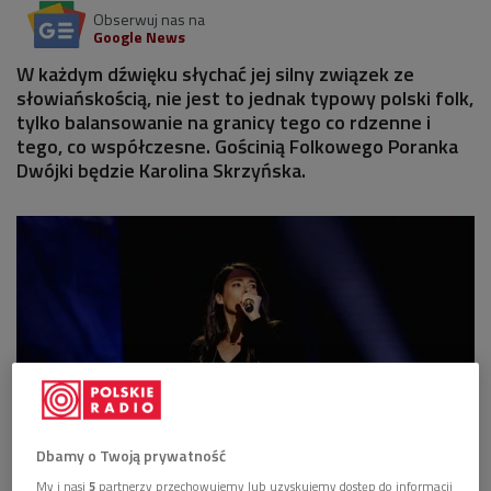
Obserwuj nas na
Google News
W każdym dźwięku słychać jej silny związek ze
słowiańskością, nie jest to jednak typowy polski folk,
tylko balansowanie na granicy tego co rdzenne i
tego, co współczesne. Gościnią Folkowego Poranka
Dwójki będzie Karolina Skrzyńska.
Dbamy o Twoją prywatność
My i nasi
5
partnerzy przechowujemy lub uzyskujemy dostęp do informacji