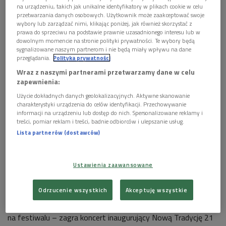
na urządzeniu, takich jak unikalne identyfikatory w plikach cookie w celu
przetwarzania danych osobowych. Użytkownik może zaakceptować swoje
Karolina Skrzyńska
Foto: mat. promocyjne
wybory lub zarządzać nimi, klikając poniżej, jak również skorzystać z
prawa do sprzeciwu na podstawie prawnie uzasadnionego interesu lub w
dowolnym momencie na stronie polityki prywatności. Te wybory będą
Karolina Skrzyńska
– piosenkarka, kompozytorka, lirniczka i
sygnalizowane naszym partnerom i nie będą miały wpływu na dane
autorka tekstów, która brała udział m.in. w stworzeniu ścieżki
przeglądania.
Polityka prywatności
dźwiękowej do filmu animowanego „Chłopi”. Pretekstem do
Wraz z naszymi partnerami przetwarzamy dane w celu
spotkania o godzinie 9.30 będzie niedzielny koncert artystki w
zapewnienia:
Podziemiach Kamedulskich w Warszawie.
Użycie dokładnych danych geolokalizacyjnych. Aktywne skanowanie
charakterystyki urządzenia do celów identyfikacji. Przechowywanie
>>> Posłuchaj rozmowy w "Folkowym Poranku
informacji na urządzeniu lub dostęp do nich. Spersonalizowane reklamy i
treści, pomiar reklam i treści, badnie odbiorców i ulepszanie usług.
Dwójki"
Lista partnerów (dostawców)
Wcześniej, o godz. 9.10, o miejskim folklorze z inną wspaniałą
Ustawienia zaawansowane
wokalistką – Justyną Jary
– porozmawia Jolanta
Kossakowska.
Jary
wraz z Alegancką Kapelą
triumfowała
Odrzucenie wszystkich
Akceptuję wszystkie
na ubiegłorocznym Festiwalu Nowa Tradycja, zdobywając
łącznie trzy prestiżowe nagrody. W tym roku także pojawi się
na festiwalu
– zagra koncert inaugurujący Nową Tradycję 21