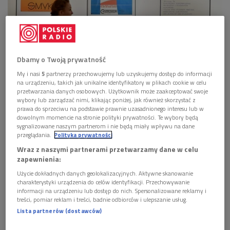
Dbamy o Twoją prywatność
Wystawa twórczości wybitnego grafika Karola Śliwki Instytucie Dizajnu w
Kielcach
Foto: Piotr Polak/PAP
My i nasi
5
partnerzy przechowujemy lub uzyskujemy dostęp do informacji
na urządzeniu, takich jak unikalne identyfikatory w plikach cookie w celu
>>>
Posłuchaj rozmowy w audycji "Poranek Dwójki"
przetwarzania danych osobowych. Użytkownik może zaakceptować swoje
wybory lub zarządzać nimi, klikając poniżej, jak również skorzystać z
prawa do sprzeciwu na podstawie prawnie uzasadnionego interesu lub w
Jego prace od wielu lat są doskonale kojarzone i silnie obecnie
dowolnym momencie na stronie polityki prywatności. Te wybory będą
w społecznej świadomości. Nazwisko jednak nie jest
sygnalizowane naszym partnerom i nie będą miały wpływu na dane
przeglądania.
Polityka prywatności
rozpoznawalne. Pamięci
Karola Śliwki
(1932-2018), a także
Wraz z naszymi partnerami przetwarzamy dane w celu
jego żony
Aliny
poświęcony jest dokument
Urszuli Morgi
zapewnienia:
i
Bartosz Mikołajczyk
, będący zarazem ich
Użycie dokładnych danych geolokalizacyjnych. Aktywne skanowanie
pełnometrażowym debiutem.
charakterystyki urządzenia do celów identyfikacji. Przechowywanie
informacji na urządzeniu lub dostęp do nich. Spersonalizowane reklamy i
W intymnym świecie Karola Śliwki
treści, pomiar reklam i treści, badnie odbiorców i ulepszanie usług.
Lista partnerów (dostawców)
W filmie
"Znaki Pana Śliwki"
pokazują oni drogę twórczą