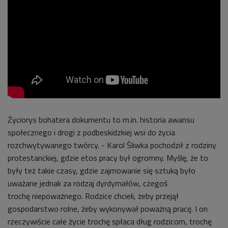
Życiorys bohatera dokumentu to m.in. historia awansu
społecznego i drogi z podbeskidzkiej wsi do życia
rozchwytywanego twórcy. - Karol Śliwka pochodził z rodziny
protestanckiej, gdzie etos pracy był ogromny. Myślę, że to
były też takie czasy, gdzie zajmowanie się sztuką było
uważane jednak za rodzaj dyrdymałów, czegoś
trochę
niepoważnego. Rodzice chcieli, żeby przejął
gospodarstwo rolne, żeby wykonywał poważną pracę. I on
rzeczywiście całe życie trochę spłaca dług rodzicom, trochę