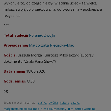
wykonuje to, od czego nie był w stanie uciec - tą wielką
miłość swoją do projektowania, do tworzenia - podkreślała
reżyserka.
***
Tytuł audycji:
Poranek Dwójki
Prowadzenie:
Małgorzata Nieciecka-Mac
Goście:
Urszula Morga i Bartosz Mikołajczyk (autorzy
dokumentu "Znaki Pana Śliwki"
)
Data emisji:
18
.06.2026
Godz. emisji:
8.30
pg
Zobacz więcej na temat:
grafika
dwójka
kultura
sztuka
małgorzata nieciecka-mac
film dokumentalny
film
sztuki wizualne