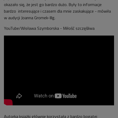
okazało się, że jest go bardzo dużo. Były to informacje
bardzo interesujące i czasem dla mnie zaskakujące - mówiła
w audycji Joanna Gromek-Illg.
YouTube/Wisława Szymborska - Miłość szczęśliwa
Autorka książki głównie korzystała z bardzo bogatej