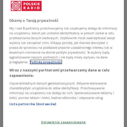
Dbamy o Twoją prywatność
My i nasi
5
partnerzy przechowujemy lub uzyskujemy dostęp do informacji
na urządzeniu, takich jak unikalne identyfikatory w plikach cookie w celu
Okładka książki
Foto: mat. promocyjne
przetwarzania danych osobowych. Użytkownik może zaakceptować swoje
wybory lub zarządzać nimi, klikając poniżej, jak również skorzystać z
prawa do sprzeciwu na podstawie prawnie uzasadnionego interesu lub w
dowolnym momencie na stronie polityki prywatności. Te wybory będą
sygnalizowane naszym partnerom i nie będą miały wpływu na dane
przeglądania.
Polityka prywatności
Wraz z naszymi partnerami przetwarzamy dane w celu
zapewnienia:
Użycie dokładnych danych geolokalizacyjnych. Aktywne skanowanie
charakterystyki urządzenia do celów identyfikacji. Przechowywanie
informacji na urządzeniu lub dostęp do nich. Spersonalizowane reklamy i
treści, pomiar reklam i treści, badnie odbiorców i ulepszanie usług.
Lista partnerów (dostawców)
Szymborska = Filipowicz. Ryby, koty, poezja i milość
Ustawienia zaawansowane