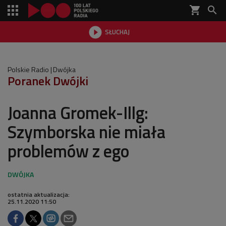
shopping_cart


SŁUCHAJ

Polskie Radio
Dwójka
Poranek Dwójki
Joanna Gromek-Illg:
Szymborska nie miała
problemów z ego
ostatnia aktualizacja:
25.11.2020 11:50