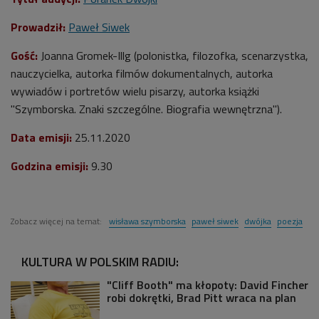
Prowadził:
Paweł Siwek
Gość:
Joanna Gromek-Illg (polonistka, filozofka, scenarzystka,
nauczycielka, autorka filmów dokumentalnych, autorka
wywiadów i portretów wielu pisarzy, autorka książki
"
Szymborska. Znaki szczególne. Biografia wewnętrzna").
Data emisji:
25
.11.2020
Godzina emisji:
9.30
Zobacz więcej na temat:
wisława szymborska
paweł siwek
dwójka
poezja
KULTURA W POLSKIM RADIU:
"Cliff Booth" ma kłopoty: David Fincher
robi dokrętki, Brad Pitt wraca na plan