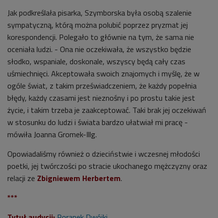
Jak podkreślała pisarka, Szymborska była osobą szalenie
sympatyczną, którą można polubić poprzez pryzmat jej
korespondencji. Polegało to głównie na tym, że sama nie
oceniała ludzi. - Ona nie oczekiwała, że wszystko będzie
słodko, wspaniale, doskonale, wszyscy będą cały czas
uśmiechnięci. Akceptowała swoich znajomych i myślę, że w
ogóle świat, z takim przeświadczeniem, że każdy popełnia
błędy, każdy czasami jest nieznośny i po prostu takie jest
życie, i takim trzeba je zaakceptować. Taki brak jej oczekiwań
w stosunku do ludzi i świata bardzo ułatwiał mi pracę -
mówiła Joanna Gromek-Illg.
Opowiadaliśmy również o dzieciństwie i wczesnej młodości
poetki, jej twórczości po stracie ukochanego mężczyzny oraz
relacji ze
Zbigniewem Herbertem
.
***
Tytuł audycji:
Poranek Dwójki