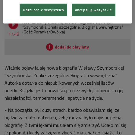
Posłuchaj
Odrzucenie wszystkich
Akceptuję wszystkie
Rozmawiamy z Joanną Gromek-Illg, autorką książki
"Szymborska. Znaki szczególne. Biografia wewnętrzna"
(Gość Poranka/Dwójka)
17:48
Właśnie pojawiła się nowa biografia Wisławy Szymborskiej
"Szymborska. Znaki szczególne. Biografia wewnętrzna".
Autorka dotarła do niepublikowanych wcześniej listów
poetki. Książka jest opowieścią o niezwykłej kobiecie - o jej
niezależności, temperamencie i apetycie na życie.
- Na początku był duży strach, bardzo obawiałam się, że
będzie za mało materiału, żeby można było napisać pełną
biografię. Z tymi lękami musiałam się zmierzyć. Udało mi się
je pokonać i kiedy zaczęłam zbierać materiał do książki, to