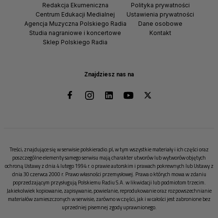
Redakcja Ekumeniczna
Polityka prywatności
Centrum Edukacji Medialnej
Ustawienia prywatności
Agencja Muzyczna Polskiego Radia
Dane osobowe
Studia nagraniowe i koncertowe
Kontakt
Sklep Polskiego Radia
Znajdziesz nas na
Treści, znajdujące się w serwisie polskieradio.pl, w tym wszystkie materiały i ich części oraz
poszczególne elementy samego serwisu mają charakter utworów lub wytworów objętych
ochroną Ustawy z dnia 4 lutego 1994 r. o prawie autorskim i prawach pokrewnych lub Ustawy z
dnia 30 czerwca 2000 r. Prawo własności przemysłowej. Prawa o których mowa w zdaniu
poprzedzającym przysługują Polskiemu Radiu S.A. w likwidacji lub podmiotom trzecim.
Jakiekolwiek kopiowanie, zapisywanie, powielanie, reprodukowanie oraz rozpowszechnianie
materiałów zamieszczonych w serwisie, zarówno w części, jak i w całości jest zabronione bez
uprzedniej pisemnej zgody uprawnionego.