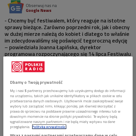
Obserwuj nas na
Google News
- Chcemy być festiwalem, który reaguje na istotne
sprawy bieżące. Zarówno poprzedni rok, jak i obecny
w dużej mierze należą do kobiet i dlatego to właśnie
im zdecydowaliśmy się poświęcić tegoroczną edycję
– powiedziała Joanna Łapińska, dyrektor
programowa rozpoczynającego się 14 lipca Festiwalu
Transatlantyk.
1 plik
AUDIO
Dbamy o Twoją prywatność


13'19
My i nasi
5
partnerzy przechowujemy lub uzyskujemy dostęp do informacji
na urządzeniu, takich jak unikalne identyfikatory w plikach cookie w celu
Rozmowa z Joanną Łapińską, dyrektor
przetwarzania danych osobowych. Użytkownik może zaakceptować swoje
programowa Festiwalu Transatlantyk (Wybieram
wybory lub zarządzać nimi, klikając poniżej, jak również skorzystać z
Dwójkę)
prawa do sprzeciwu na podstawie prawnie uzasadnionego interesu lub w
dowolnym momencie na stronie polityki prywatności. Te wybory będą
sygnalizowane naszym partnerom i nie będą miały wpływu na dane
przeglądania.
Polityka prywatności
Wraz z naszymi partnerami przetwarzamy dane w celu