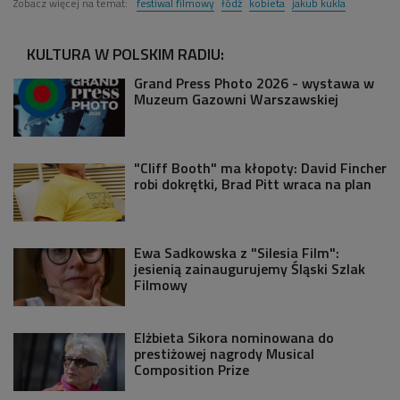
Zobacz więcej na temat:
festiwal filmowy
łódź
kobieta
jakub kukla
KULTURA W POLSKIM RADIU:
Grand Press Photo 2026 - wystawa w
Muzeum Gazowni Warszawskiej
"Cliff Booth" ma kłopoty: David Fincher
robi dokrętki, Brad Pitt wraca na plan
Ewa Sadkowska z "Silesia Film":
jesienią zainaugurujemy Śląski Szlak
Filmowy
Elżbieta Sikora nominowana do
prestiżowej nagrody Musical
Composition Prize