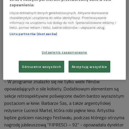
zapewnienia:
Użycie dokładnych danych geolokalizacyjnych. Aktywne skanowanie
charakterystyki urządzenia do celów identyfikacji. Przechowywanie
informacji na urządzeniu lub dostęp do nich. Spersonalizowane reklamy i
treści, pomiar reklam i treści, badnie odbiorców i ulepszanie usług.
Lista partnerów (dostawców)
Ustawienia zaawansowane
Motywem przewodnim tegorocznej odsłony Festiwalu Transatlantyk była "siła
Odrzucenie wszystkich
Akceptuję wszystkie
kobiet" (na zdj. fragment plakatu imprezy)
Foto: mat. promocyjne
- W programie znalazło się nie tylko wiele filmów
opowiadających o sile kobiety. Dodatkowym elementem są
sekcje retrospektywne poświęcone dwóm bardzo wyrazistym
postaciom w kinie: Barbarze Sas, a także argentyńskiej
reżyserce Lucrecii Martel, która robi piękne kino. Artystka
będzie gościem naszego festiwalu, podczas którego otrzyma
nagrodę jubileuszową "FIPRESCI – 92" - opowiadała dyrektor