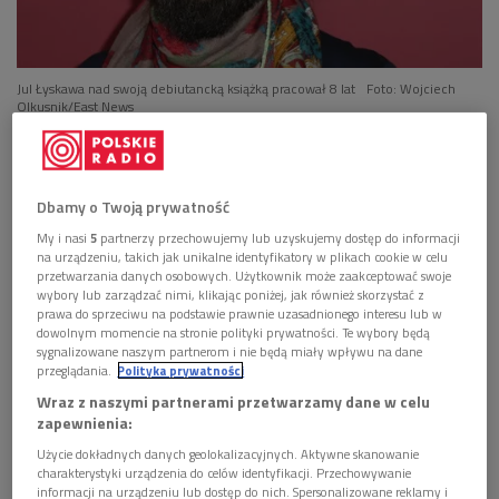
Jul Łyskawa nad swoją debiutancką książką pracował 8 lat
Foto: Wojciech
Olkusnik/East News
Jul Łyskawa
otrzymał
Paszport Polityki
- jak czytamy w
uzasadnieniu - "za największe zaskoczenie literackie roku, za
odwagę i szerokie horyzonty, za śmiech i
Dbamy o Twoją prywatność
wzruszenie".
"Prawdziwa historia Jeffreya Watersa i jego
My i nasi
5
partnerzy przechowujemy lub uzyskujemy dostęp do informacji
na urządzeniu, takich jak unikalne identyfikatory w plikach cookie w celu
ojców" t
o debiutancka powieść pisarza. Książka, nad którą
przetwarzania danych osobowych. Użytkownik może zaakceptować swoje
pracował osiem lat, ukazała się zaledwie kilka miesięcy temu i
wybory lub zarządzać nimi, klikając poniżej, jak również skorzystać z
prawa do sprzeciwu na podstawie prawnie uzasadnionego interesu lub w
szybko zdobyła rozgłos.
dowolnym momencie na stronie polityki prywatności. Te wybory będą
sygnalizowane naszym partnerom i nie będą miały wpływu na dane
przeglądania.
Polityka prywatności
POSŁUCHAJ
Wraz z naszymi partnerami przetwarzamy dane w celu
Jul Łyskawa o swojej książce "Prawdziwa historia
zapewnienia:
Jeffreya Watersa i jego ojców" (Wybieram Dwójkę)
Użycie dokładnych danych geolokalizacyjnych. Aktywne skanowanie
14:52
charakterystyki urządzenia do celów identyfikacji. Przechowywanie
informacji na urządzeniu lub dostęp do nich. Spersonalizowane reklamy i