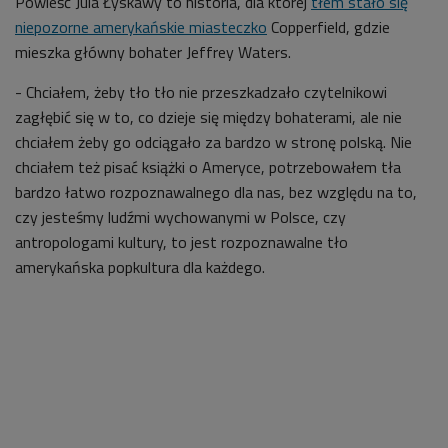
Powieść Jula Łyskawy to historia, dla której
tłem stało się
niepozorne amerykańskie miasteczko
Copperfield, gdzie
mieszka główny bohater Jeffrey Waters.
- Chciałem, żeby tło tło nie przeszkadzało czytelnikowi
zagłębić się w to, co dzieje się między bohaterami, ale nie
chciałem żeby go odciągało za bardzo w stronę polską. Nie
chciałem też pisać książki o Ameryce, potrzebowałem tła
bardzo łatwo rozpoznawalnego dla nas, bez względu na to,
czy jesteśmy ludźmi wychowanymi w Polsce, czy
antropologami kultury, to jest rozpoznawalne tło
amerykańska popkultura dla każdego.