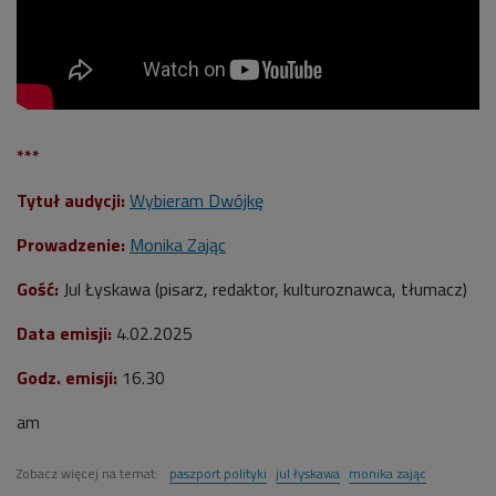
***
Tytuł audycji:
Wybieram Dwójkę
Prowadzenie:
Monika Zając
Gość:
Jul Łyskawa (pisarz, redaktor, kulturoznawca, tłumacz)
Data emisji:
4.02
.2025
Godz. emisji:
16.30
am
Zobacz więcej na temat:
paszport polityki
jul łyskawa
monika zając