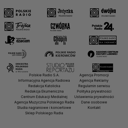
Polskie Radio S.A.
Agencja Promocji
Informacyjna Agencja Radiowa
Agencja Reklamy
Redakcja Katolicka
Regulamin serwisu
Redakcja Ekumeniczna
Polityka prywatności
Centrum Edukacji Medialnej
Ustawienia prywatności
Agencja Muzyczna Polskiego Radia
Dane osobowe
Studia nagraniowe i koncertowe
Kontakt
Sklep Polskiego Radia