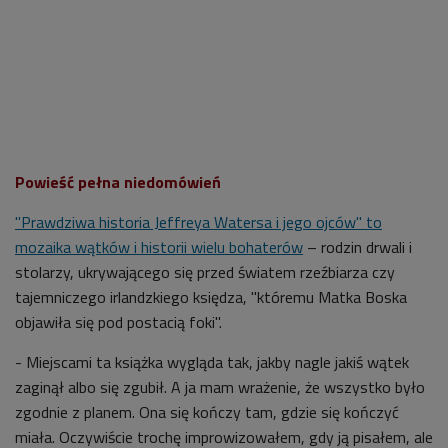
Powieść pełna niedomówień
"Prawdziwa historia Jeffreya Watersa i jego ojców" to
mozaika wątków i historii wielu bohaterów
– rodzin drwali i
stolarzy, ukrywającego się przed światem rzeźbiarza czy
tajemniczego irlandzkiego księdza, "któremu Matka Boska
objawiła się pod postacią foki".
- Miejscami ta książka wygląda tak, jakby nagle jakiś wątek
zaginął albo się zgubił. A ja mam wrażenie, że wszystko było
zgodnie z planem. Ona się kończy tam, gdzie się kończyć
miała. Oczywiście trochę improwizowałem, gdy ją pisałem, ale