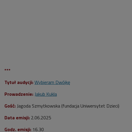
***
Tytuł audycji:
Wybieram Dwójkę
Prowadzenie:
Jakub Kukla
Gość:
Jagoda Szmytkowska (fundacja Uniwersytet Dzieci
)
Data emisji:
2.06.2025
Godz. emisji:
16.30