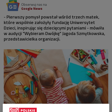
Obserwuj nas na
Google News
- Pierwszy pomysł powstał wśród trzech matek,
które wspólnie założyły fundację Uniwersytet
Dzieci, inspirując się dziecięcymi pytaniami - mówiła
w audycji "Wybieram Dwójkę" Jagoda Szmytkowska,
przedstawicielka organizacji.
Od początku celem Uniwersytetu Dzieci było rozwijanie potencjału