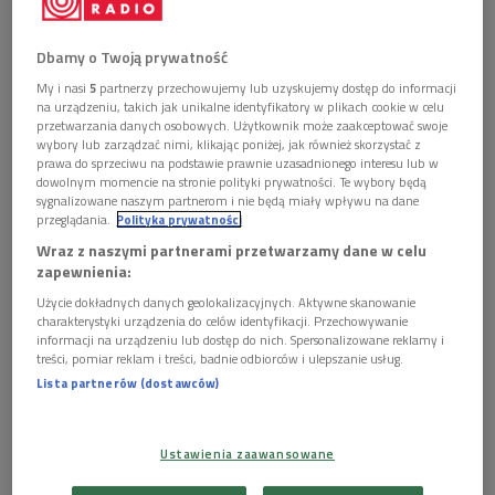
twórczego i intelektualnego dzieci
Foto: Shutterstock/Natalia Deriabina
Dbamy o Twoją prywatność
>>> Słuchaj audycji na podcasty.polskieradio.pl
My i nasi
5
partnerzy przechowujemy lub uzyskujemy dostęp do informacji
Fundacja Uniwersytet Dzieci obchodzi swoje 18. urodziny!
Był
na urządzeniu, takich jak unikalne identyfikatory w plikach cookie w celu
przetwarzania danych osobowych. Użytkownik może zaakceptować swoje
to p
ierwszy uniwersytet dziecięcy
w Polsce. Dziś ma już
wybory lub zarządzać nimi, klikając poniżej, jak również skorzystać z
sporo swoich naśladowców.
prawa do sprzeciwu na podstawie prawnie uzasadnionego interesu lub w
dowolnym momencie na stronie polityki prywatności. Te wybory będą
Miejsce, które wspiera najmłodszych
sygnalizowane naszym partnerom i nie będą miały wpływu na dane
przeglądania.
Polityka prywatności
- Działalność uniwersytecka dla dzieci bardzo się poszerzyła.
Wraz z naszymi partnerami przetwarzamy dane w celu
zapewnienia:
Jest też wiele uniwersytetów działających przy uczelniach.
Wszystko zaczęło się jednak od samych dzieci; od tego, że
Użycie dokładnych danych geolokalizacyjnych. Aktywne skanowanie
charakterystyki urządzenia do celów identyfikacji. Przechowywanie
dzieci zadają wiele pytań - tłumaczyła
Jagoda Szmytkowska
.
informacji na urządzeniu lub dostęp do nich. Spersonalizowane reklamy i
treści, pomiar reklam i treści, badnie odbiorców i ulepszanie usług.
Czytaj także:
Lista partnerów (dostawców)
"Świerszczyk" – legendarny magazyn dla dzieci ma
już 80 lat
Ustawienia zaawansowane
Konkurs pianistyczny, dzięki któremu do Szafarni