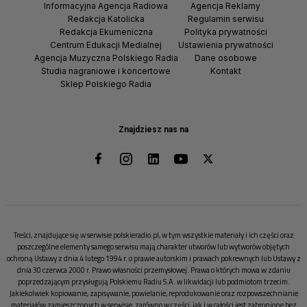
Informacyjna Agencja Radiowa
Agencja Reklamy
Redakcja Katolicka
Regulamin serwisu
Redakcja Ekumeniczna
Polityka prywatności
Centrum Edukacji Medialnej
Ustawienia prywatności
Agencja Muzyczna Polskiego Radia
Dane osobowe
Studia nagraniowe i koncertowe
Kontakt
Sklep Polskiego Radia
Znajdziesz nas na
Treści, znajdujące się w serwisie polskieradio.pl, w tym wszystkie materiały i ich części oraz
poszczególne elementy samego serwisu mają charakter utworów lub wytworów objętych
ochroną Ustawy z dnia 4 lutego 1994 r. o prawie autorskim i prawach pokrewnych lub Ustawy z
dnia 30 czerwca 2000 r. Prawo własności przemysłowej. Prawa o których mowa w zdaniu
poprzedzającym przysługują Polskiemu Radiu S.A. w likwidacji lub podmiotom trzecim.
Jakiekolwiek kopiowanie, zapisywanie, powielanie, reprodukowanie oraz rozpowszechnianie
materiałów zamieszczonych w serwisie, zarówno w części, jak i w całości jest zabronione bez