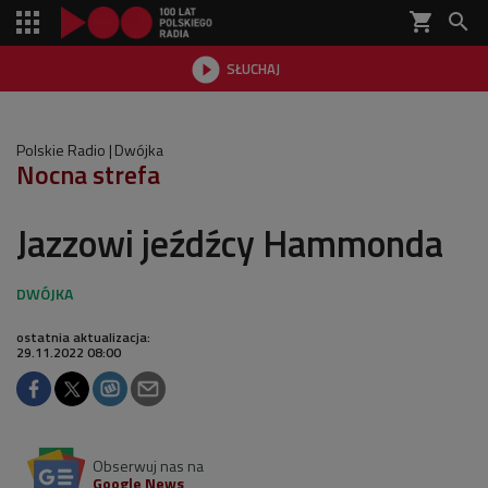
shopping_cart


SŁUCHAJ

Polskie Radio
Dwójka
Nocna strefa
Jazzowi jeźdźcy Hammonda
ostatnia aktualizacja:
29.11.2022 08:00
Obserwuj nas na
Google News