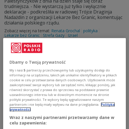
Palestyńczyków z dnia na dzień staje się coraz
trudniejsza. - Nie wystarczą już tylko i wyłącznie
deklaracje - podkreśliła w radiowej Trójce Draginja
Nadażdin z organizacji Lekarze Bez Granic, komentując
działania polskiego rządu.
Zobacz więcej na temat:
Renata Grochal
polityka
Lekarze bez Granic
Strefa Gazy
Izrael
Dbamy o Twoją prywatność
My i nasi
5
partnerzy przechowujemy lub uzyskujemy dostęp do
informacji na urządzeniu, takich jak unikalne identyfikatory w plikach
cookie w celu przetwarzania danych osobowych. Użytkownik może
zaakceptować swoje wybory lub zarządzać nimi, klikając poniżej, jak
również skorzystać z prawa do sprzeciwu na podstawie prawnie
uzasadnionego interesu lub w dowolnym momencie na stronie
polityki prywatności. Te wybory będą sygnalizowane naszym
partnerom i nie będą miały wpływu na dane przeglądania.
Polityka
"To było przestępstwo o charakterze
prywatności
kryminalnym"
Wraz z naszymi partnerami przetwarzamy dane w
celu zapewnienia:
Dwie osoby usłyszały zarzut zabójstwa 21-letniego