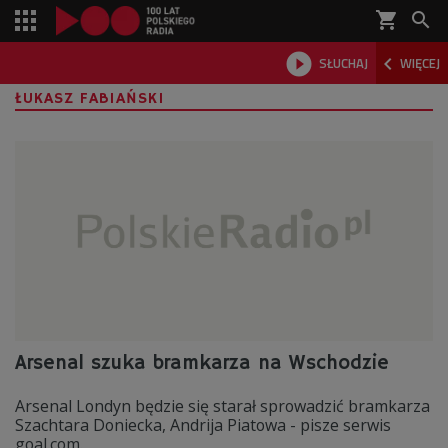
shopping_cart



SŁUCHAJ
WIĘCEJ

ŁUKASZ FABIAŃSKI
Arsenal szuka bramkarza na Wschodzie
Arsenal Londyn będzie się starał sprowadzić bramkarza
Szachtara Doniecka, Andrija Piatowa - pisze serwis
goal.com.