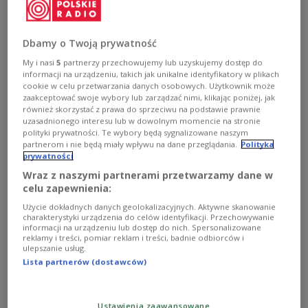
manchester united
Piłka nożna
stoke city
Dbamy o Twoją prywatność
My i nasi
5
partnerzy przechowujemy lub uzyskujemy dostęp do
informacji na urządzeniu, takich jak unikalne identyfikatory w plikach
cookie w celu przetwarzania danych osobowych. Użytkownik może
zaakceptować swoje wybory lub zarządzać nimi, klikając poniżej, jak
również skorzystać z prawa do sprzeciwu na podstawie prawnie
uzasadnionego interesu lub w dowolnym momencie na stronie
polityki prywatności. Te wybory będą sygnalizowane naszym
partnerom i nie będą miały wpływu na dane przeglądania.
Polityka
prywatności
Wraz z naszymi partnerami przetwarzamy dane w
Wojciech Szczęsny: ja powinienem stać w
celu zapewnienia:
bramce Arsenalu
Użycie dokładnych danych geolokalizacyjnych. Aktywne skanowanie
charakterystyki urządzenia do celów identyfikacji. Przechowywanie
informacji na urządzeniu lub dostęp do nich. Spersonalizowane
Wypożyczony do trzecioligowego Brentfordu z Arsenalu
reklamy i treści, pomiar reklam i treści, badnie odbiorców i
Londyn Wojciech Szczęsny skrytykował swoich starszych
ulepszanie usług.
kolegów. 20-letni bramkarz uważa, że to on powinien
Lista partnerów (dostawców)
bronić bramki "Kanonierów".
Zobacz więcej na temat:
Arsenal Londyn
Arsene Wenger
Piłka nożna
Warszawa
wojciech szczęsny
Ustawienia zaawansowane