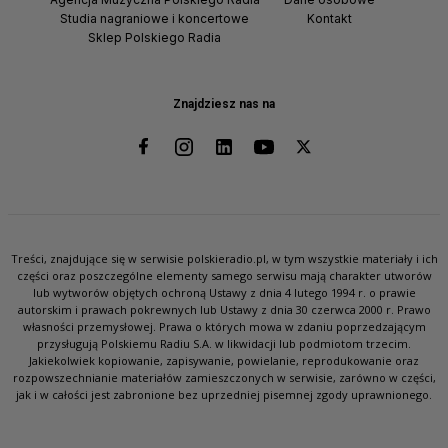
Studia nagraniowe i koncertowe
Kontakt
Sklep Polskiego Radia
Znajdziesz nas na
Treści, znajdujące się w serwisie polskieradio.pl, w tym wszystkie materiały i ich
części oraz poszczególne elementy samego serwisu mają charakter utworów
lub wytworów objętych ochroną Ustawy z dnia 4 lutego 1994 r. o prawie
autorskim i prawach pokrewnych lub Ustawy z dnia 30 czerwca 2000 r. Prawo
własności przemysłowej. Prawa o których mowa w zdaniu poprzedzającym
przysługują Polskiemu Radiu S.A. w likwidacji lub podmiotom trzecim.
Jakiekolwiek kopiowanie, zapisywanie, powielanie, reprodukowanie oraz
rozpowszechnianie materiałów zamieszczonych w serwisie, zarówno w części,
jak i w całości jest zabronione bez uprzedniej pisemnej zgody uprawnionego.