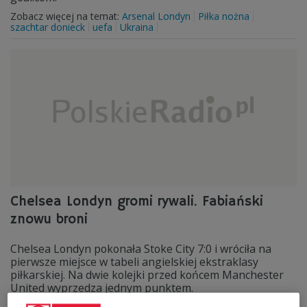
Zobacz więcej na temat:
Arsenal Londyn
Piłka nożna
szachtar donieck
uefa
Ukraina
Chelsea Londyn gromi rywali. Fabiański
znowu broni
Chelsea Londyn pokonała Stoke City 7:0 i wróciła na
pierwsze miejsce w tabeli angielskiej ekstraklasy
piłkarskiej. Na dwie kolejki przed końcem Manchester
United wyprzedza jednym punktem.
Zobacz więcej na temat:
Aston Villa
chelsea londyn