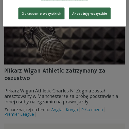
Odrzucenie wszystkich
Akceptuję wszystkie
Piłkarz Wigan Athletic zatrzymany za
oszustwo
Piłkarz Wigan Athletic Charles N' Zogbia został
aresztowany w Manchesterze za próbę podstawienia
innej osoby na egzamin na prawo jazdy.
Zobacz więcej na temat:
Anglia
Kongo
Piłka nożna
Premier League