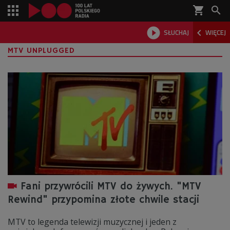
shopping_cart



SŁUCHAJ
WIĘCEJ

MTV UNPLUGGED
Fani przywrócili MTV do żywych. "MTV
Rewind" przypomina złote chwile stacji
MTV to legenda telewizji muzycznej i jeden z