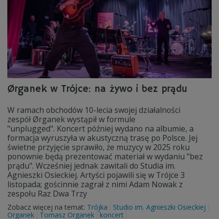
Ørganek w Trójce: na żywo i bez prądu
W ramach obchodów 10-lecia swojej działalności
zespół Ørganek wystąpił w formule
"unplugged". Koncert później wydano na albumie, a
formacja wyruszyła w akustyczną trasę po Polsce. Jej
świetne przyjęcie sprawiło, że muzycy w 2025 roku
ponownie będą prezentować materiał w wydaniu "bez
prądu". Wcześniej jednak zawitali do Studia im.
Agnieszki Osieckiej. Artyści pojawili się w Trójce 3
listopada; gościnnie zagrał z nimi Adam Nowak z
zespołu Raz Dwa Trzy
Zobacz więcej na temat:
Trójka
Studio im. Agnieszki Osieckiej
Organek
Tomasz Organek
koncert