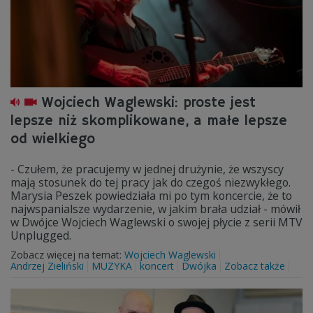
Wojciech Waglewski: proste jest
lepsze niż skomplikowane, a małe lepsze
od wielkiego
- Czułem, że pracujemy w jednej drużynie, że wszyscy
mają stosunek do tej pracy jak do czegoś niezwykłego.
Marysia Peszek powiedziała mi po tym koncercie, że to
najwspanialsze wydarzenie, w jakim brała udział - mówił
w Dwójce Wojciech Waglewski o swojej płycie z serii MTV
Unplugged.
Zobacz więcej na temat:
Wojciech Waglewski
Andrzej Zieliński
MUZYKA
koncert
Dwójka
Zobacz także