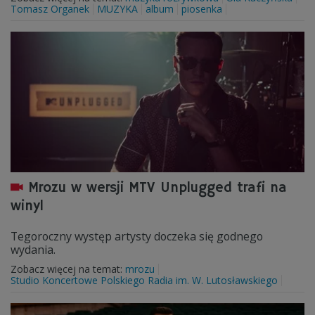
Tomasz Organek
MUZYKA
album
piosenka
Mrozu w wersji MTV Unplugged trafi na
winyl
Tegoroczny występ artysty doczeka się godnego
wydania.
Zobacz więcej na temat:
mrozu
Studio Koncertowe Polskiego Radia im. W. Lutosławskiego