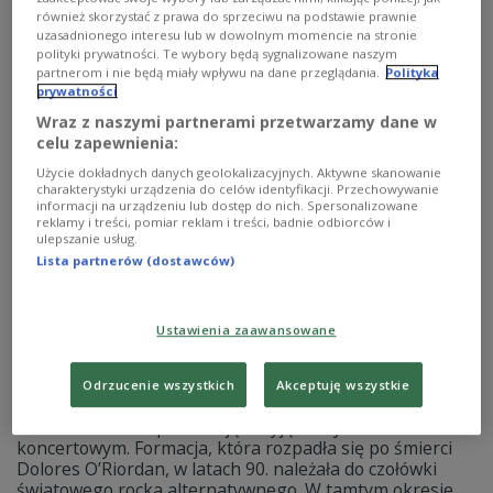
również skorzystać z prawa do sprzeciwu na podstawie prawnie
Unplugged; od początku listopada zapis wydarzenia jest
uzasadnionego interesu lub w dowolnym momencie na stronie
dostępny na fizycznych nośnikach oraz w streamingu.
polityki prywatności. Te wybory będą sygnalizowane naszym
Zobacz więcej na temat:
Trójka
MUZYKA
The Cranberries
partnerom i nie będą miały wpływu na dane przeglądania.
Polityka
prywatności
Wraz z naszymi partnerami przetwarzamy dane w
celu zapewnienia:
Użycie dokładnych danych geolokalizacyjnych. Aktywne skanowanie
charakterystyki urządzenia do celów identyfikacji. Przechowywanie
informacji na urządzeniu lub dostęp do nich. Spersonalizowane
reklamy i treści, pomiar reklam i treści, badnie odbiorców i
ulepszanie usług.
Lista partnerów (dostawców)
Ustawienia zaawansowane
The Cranberries wydają "MTV Unplugged".
Premiera po trzech dekadach
Odrzucenie wszystkich
Akceptuję wszystkie
The Cranberries powracają z wyjątkowym materiałem
koncertowym. Formacja, która rozpadła się po śmierci
Dolores O’Riordan, w latach 90. należała do czołówki
światowego rocka alternatywnego. W tamtym okresie