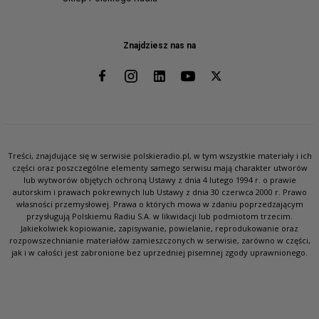
Znajdziesz nas na
Treści, znajdujące się w serwisie polskieradio.pl, w tym wszystkie materiały i ich
części oraz poszczególne elementy samego serwisu mają charakter utworów
lub wytworów objętych ochroną Ustawy z dnia 4 lutego 1994 r. o prawie
autorskim i prawach pokrewnych lub Ustawy z dnia 30 czerwca 2000 r. Prawo
własności przemysłowej. Prawa o których mowa w zdaniu poprzedzającym
przysługują Polskiemu Radiu S.A. w likwidacji lub podmiotom trzecim.
Jakiekolwiek kopiowanie, zapisywanie, powielanie, reprodukowanie oraz
rozpowszechnianie materiałów zamieszczonych w serwisie, zarówno w części,
jak i w całości jest zabronione bez uprzedniej pisemnej zgody uprawnionego.