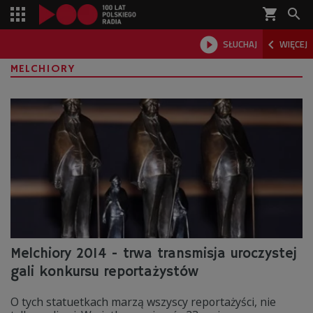
shopping_cart



SŁUCHAJ
WIĘCEJ

MELCHIORY
Melchiory 2014 - trwa transmisja uroczystej
gali konkursu reportażystów
O tych statuetkach marzą wszyscy reportażyści, nie