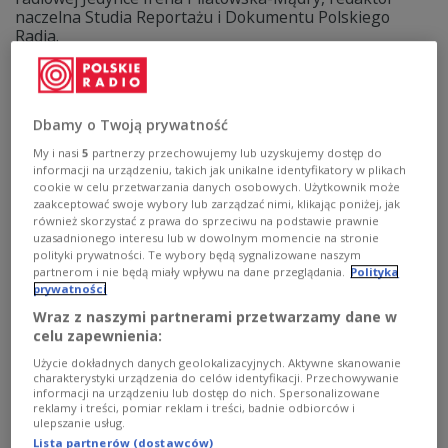
naczelna Studia Reportażu i Dokumentu Polskiego
Radia.
Zobacz więcej na temat:
dziennikarstwo
Melchior Wańkowicz
reportaż
Dbamy o Twoją prywatność
My i nasi
5
partnerzy przechowujemy lub uzyskujemy dostęp do
informacji na urządzeniu, takich jak unikalne identyfikatory w plikach
cookie w celu przetwarzania danych osobowych. Użytkownik może
zaakceptować swoje wybory lub zarządzać nimi, klikając poniżej, jak
również skorzystać z prawa do sprzeciwu na podstawie prawnie
uzasadnionego interesu lub w dowolnym momencie na stronie
polityki prywatności. Te wybory będą sygnalizowane naszym
partnerom i nie będą miały wpływu na dane przeglądania.
Polityka
prywatności
Wraz z naszymi partnerami przetwarzamy dane w
Melchiory 2014 - trwa transmisja uroczystej
celu zapewnienia:
gali konkursu reportażystów
Użycie dokładnych danych geolokalizacyjnych. Aktywne skanowanie
charakterystyki urządzenia do celów identyfikacji. Przechowywanie
informacji na urządzeniu lub dostęp do nich. Spersonalizowane
O tych statuetkach marzą wszyscy reportażyści, nie
reklamy i treści, pomiar reklam i treści, badnie odbiorców i
tylko radiowi. Już dziś poznamy laureatów X
ulepszanie usług.
jubileuszowej edycji Ogólnopolskiego Konkursu
Lista partnerów (dostawców)