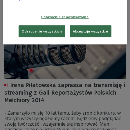
Reportażystów MELCHIORY 2014.
Zobacz więcej na temat:
reportaż
Ustawienia zaawansowane
Odrzucenie wszystkich
Akceptuję wszystkie
Irena Piłatowska zaprasza na transmisję i
streaming z Gali Reportażystów Polskich
Melchiory 2014
- Zamarzyło mi się 10 lat temu, żeby zrobić konkurs, w
którym wszyscy będziemy razem. Będziemy podglądać
swoją twórczość i wzajemnie się inspirować. Mam
nadzieję, że to się udało. Wiem, że nie tylko radiowcy