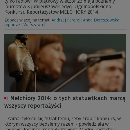
tylko radiowi. W piątkowy wieczór 23 maja poznamy
laureatów X jubileuszowej edycji Ogólnopolskiego
Konkursu Reportażystów MELCHIORY 2014.
Zobacz więcej na temat:
Andrzej Ferenc
Anna Dereszowska
reportaż
Warszawa
Melchiory 2014: o tych statuetkach marzą
wszyscy reportażyści
- Zamarzyło mi się 10 lat temu, żeby zrobić konkurs, w
którym wszyscy będziemy razem - powiedziała w
radiowej Jedynce Irena Piłatowska-Mądry, redaktor