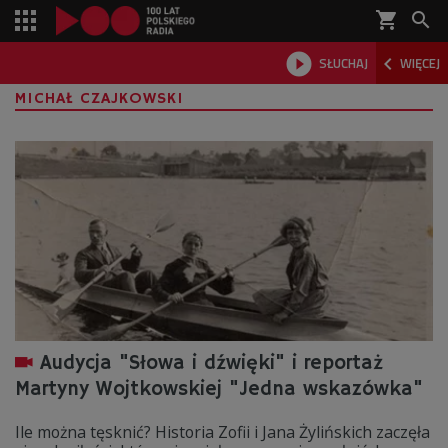
shopping_cart



SŁUCHAJ
WIĘCEJ

MICHAŁ CZAJKOWSKI
Audycja "Słowa i dźwięki" i reportaż
Martyny Wojtkowskiej "Jedna wskazówka"
Ile można tęsknić? Historia Zofii i Jana Żylińskich zaczęła