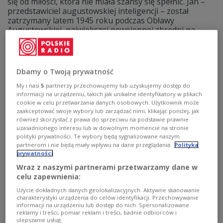
się od miłości, która nie miała szansy się spełnić. Jan –
przedstawiciel augustowskiej inteligencji – został
zatrzymany latem 1945 roku podczas Obławy
Augustowskiej, największej powojennej zbrodni na
Polakach dokonanej przez Sowietów. Zofia czekała na
niego całe życie. Osiemdziesiąt lat po tamtych
wydarzeniach członkowie rodzin ofiar mówią: ta historia
wciąż się nie skończyła. Reportaż „Jedna wskazówka” to
Dbamy o Twoją prywatność
opowieść o pamięci, tęsknocie i śladach życia. Historyk
Łukasz Faszcza oprowadza słuchaczy po nowo
My i nasi
5
partnerzy przechowujemy lub uzyskujemy dostęp do
informacji na urządzeniu, takich jak unikalne identyfikatory w plikach
otwieranym Domu Pamięci Ofiar Obławy Augustowskiej,
cookie w celu przetwarzania danych osobowych. Użytkownik może
który właśnie teraz – w 80. rocznicę – otwiera swoje
zaakceptować swoje wybory lub zarządzać nimi, klikając poniżej, jak
drzwi.
również skorzystać z prawa do sprzeciwu na podstawie prawnie
uzasadnionego interesu lub w dowolnym momencie na stronie
Zobacz więcej na temat:
Studio Reportażu Polskiego Radia
reportaż
Martyna Wojtkowska
polityki prywatności. Te wybory będą sygnalizowane naszym
partnerom i nie będą miały wpływu na dane przeglądania.
Polityka
prywatności
Wraz z naszymi partnerami przetwarzamy dane w
celu zapewnienia:
Użycie dokładnych danych geolokalizacyjnych. Aktywne skanowanie
charakterystyki urządzenia do celów identyfikacji. Przechowywanie
informacji na urządzeniu lub dostęp do nich. Spersonalizowane
reklamy i treści, pomiar reklam i treści, badnie odbiorców i
ulepszanie usług.