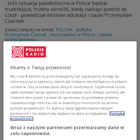
- Jeśli sytuacja pandemiczna w Polsce będzie
trudniejsza, trudno określić, kiedy nastąpi powrót do
szkół - powiedział minister edukacji i nauki Przemysław
Czarnek.
Zobacz więcej na temat:
POLSKA
polityka
Przemysław Czarnek
Koronawirus w Polsce
szkoła
społeczeństwo
Dbamy o Twoją prywatność
My i nasi
5
partnerzy przechowujemy lub uzyskujemy dostęp do
informacji na urządzeniu, takich jak unikalne identyfikatory w plikach
cookie w celu przetwarzania danych osobowych. Użytkownik może
zaakceptować swoje wybory lub zarządzać nimi, klikając poniżej, jak
również skorzystać z prawa do sprzeciwu na podstawie prawnie
uzasadnionego interesu lub w dowolnym momencie na stronie
polityki prywatności. Te wybory będą sygnalizowane naszym
partnerom i nie będą miały wpływu na dane przeglądania.
Polityka
Zmiana wymagań na maturze i
prywatności
egzaminie ósmoklasisty? Wiceminister
Wraz z naszymi partnerami przetwarzamy dane w
celu zapewnienia:
edukacji wyjaśnia