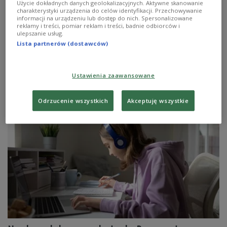
Użycie dokładnych danych geolokalizacyjnych. Aktywne skanowanie
charakterystyki urządzenia do celów identyfikacji. Przechowywanie
Zmiana wymagań na maturze i na egzaminie
informacji na urządzeniu lub dostęp do nich. Spersonalizowane
ósmoklasisty będzie jednorazowa i dotyczyć będzie tylko
reklamy i treści, pomiar reklam i treści, badnie odbiorców i
egzaminów w 2021 r. - poinformował wiceminister
ulepszanie usług.
edukacji Maciej Kopeć. Podał, że dotyczyć będzie
Lista partnerów (dostawców)
wszystkich przedmiotów egzaminacyjnych, oraz że
podstawa programowa pozostaje bez zmian.
Zobacz więcej na temat:
POLSKA
edukacja
szkoła
Ustawienia zaawansowane
Ministerstwo Edukacji Narodowej
Przemysław Czarnek
matura
egzamin ósmoklasisty
nauczyciel
Koronawirus w Polsce
pandemia
Odrzucenie wszystkich
Akceptuję wszystkie