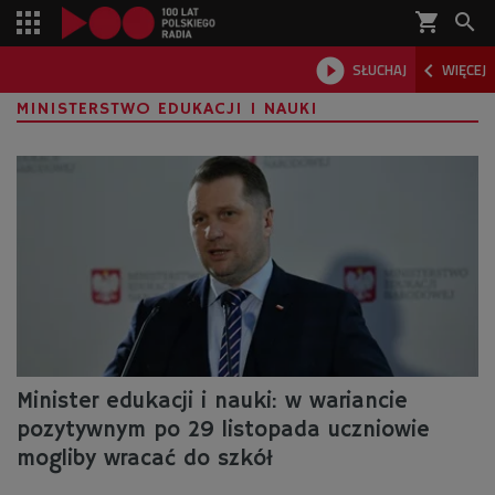
shopping_cart



SŁUCHAJ
WIĘCEJ

MINISTERSTWO EDUKACJI I NAUKI
Minister edukacji i nauki: w wariancie
pozytywnym po 29 listopada uczniowie
mogliby wracać do szkół