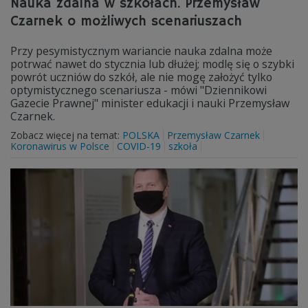
Nauka zdalna w szkołach. Przemysław
Czarnek o możliwych scenariuszach
Przy pesymistycznym wariancie nauka zdalna może
potrwać nawet do stycznia lub dłużej; modlę się o szybki
powrót uczniów do szkół, ale nie mogę założyć tylko
optymistycznego scenariusza - mówi "Dziennikowi
Gazecie Prawnej" minister edukacji i nauki Przemysław
Czarnek.
Zobacz więcej na temat:
POLSKA
Przemysław Czarnek
Koronawirus w Polsce
COVID-19
szkoła