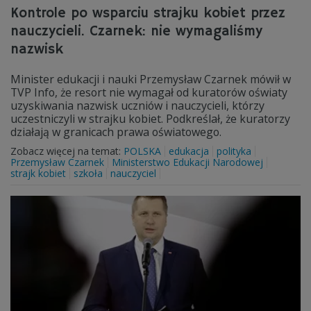
Kontrole po wsparciu strajku kobiet przez
nauczycieli. Czarnek: nie wymagaliśmy
nazwisk
Minister edukacji i nauki Przemysław Czarnek mówił w
TVP Info, że resort nie wymagał od kuratorów oświaty
uzyskiwania nazwisk uczniów i nauczycieli, którzy
uczestniczyli w strajku kobiet. Podkreślał, że kuratorzy
działają w granicach prawa oświatowego.
Zobacz więcej na temat:
POLSKA
edukacja
polityka
Przemysław Czarnek
Ministerstwo Edukacji Narodowej
strajk kobiet
szkoła
nauczyciel