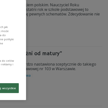
zyli się z językiem polskim. Nauczyciel Roku
powoduje, że ostatni rok w szkole podstawowej to
dania, uczymy się pewnych schematów. Zdecydowanie nie
 przyznał.
uczniowie
ch jak
ik może
wa do
e polityki
ane
iele się różni od matury"
ia do celów
y. - Jestem bardzo nastawiona sceptycznie do takiego
 reklamy i
a szkoły podstawowej nr 103 w Warszawie.
szkoła podstawowa
ę wszystkie