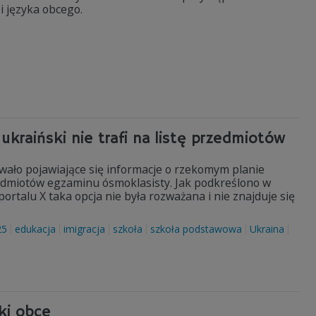
i języka obcego.
kraiński nie trafi na listę przedmiotów
ało pojawiające się informacje o rzekomym planie
edmiotów egzaminu ósmoklasisty. Jak podkreślono w
rtalu X taka opcja nie była rozważana i nie znajduje się
25
edukacja
imigracja
szkoła
szkoła podstawowa
Ukraina
ki obce