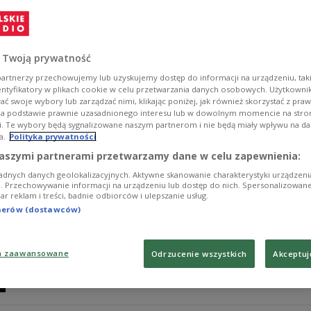
Ósmoklasiści rozpoczęli egzaminy. Pierwszego dnia mier
2023 Radosław Potrac uważa, że egzamin ósmoklasisty 
właściwie nauka "pod test". - Rozwiązujemy typowe za
jest to tym, co jest dzisiaj w polskiej szkole potrzebne -
 Twoją prywatność
Zobacz więcej na temat:
Polskie Radio 24
edukacja
szkoła
artnerzy przechowujemy lub uzyskujemy dostęp do informacji na urządzeniu, taki
entyfikatory w plikach cookie w celu przetwarzania danych osobowych. Użytkown
ć swoje wybory lub zarządzać nimi, klikając poniżej, jak również skorzystać z pra
na podstawie prawnie uzasadnionego interesu lub w dowolnym momencie na stroni
i. Te wybory będą sygnalizowane naszym partnerom i nie będą miały wpływu na d
a.
Polityka prywatności
Egzamin ósmoklasisty. "Niew
TYLKO U NAS
aszymi partnerami przetwarzamy dane w celu zapewnienia:
adnych danych geolokalizacyjnych. Aktywne skanowanie charakterystyki urządzen
Ponad 390 tys. uczniów rozpoczęło egzamin ósmoklasist
ji. Przechowywanie informacji na urządzeniu lub dostęp do nich. Spersonalizowane
iar reklam i treści, badnie odbiorców i ulepszanie usług.
egzaminu - powiedziała Danuta Kozakiewicz, dyrektork
tnerów (dostawców)
Zobacz więcej na temat:
POLSKA
społeczeństwo
edukacja
a zaawansowane
Odrzucenie wszystkich
Akceptuj