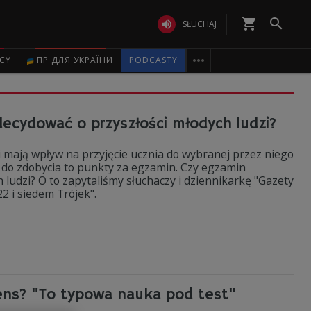
shopping_cart


SŁUCHAJ

ICY
ПР ДЛЯ УКРАЇНИ
PODCASTY
ecydować o przyszłości młodych ludzi?
 mają wpływ na przyjęcie ucznia do wybranej przez niego
do zdobycia to punkty za egzamin. Czy egzamin
ludzi? O to zapytaliśmy słuchaczy i dziennikarkę "Gazety
2 i siedem Trójek".
ens? "To typowa nauka pod test"