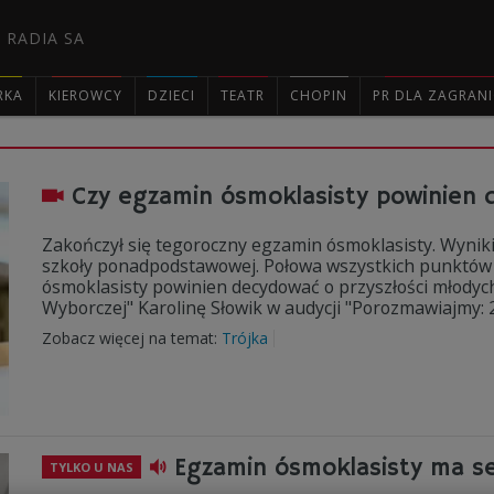
 RADIA SA
RKA
KIEROWCY
DZIECI
TEATR
CHOPIN
PR DLA ZAGRAN

Czy egzamin ósmoklasisty powinien d
Zakończył się tegoroczny egzamin ósmoklasisty. Wyniki
szkoły ponadpodstawowej. Połowa wszystkich punktów 
ósmoklasisty powinien decydować o przyszłości młodych 
Wyborczej" Karolinę Słowik w audycji "Porozmawiajmy: 2
Zobacz więcej na temat:
Trójka
Egzamin ósmoklasisty ma s
TYLKO U NAS