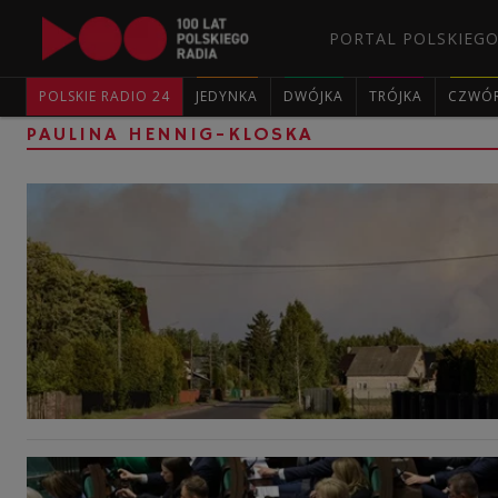
PORTAL POLSKIEGO
POLSKIE RADIO 24
JEDYNKA
DWÓJKA
TRÓJKA
CZWÓ
PAULINA HENNIG-KLOSKA