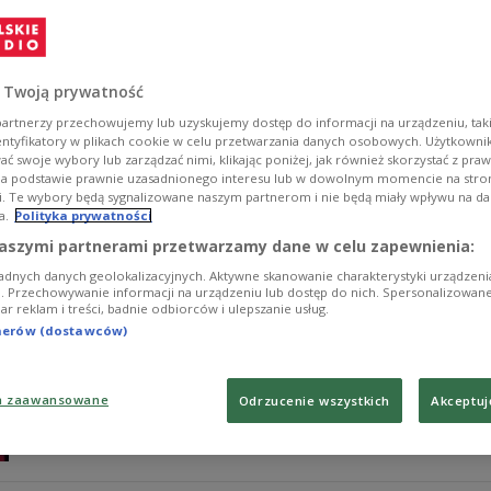
Sejm odrzucił wnioski o wotum nieufności wobec ministr
do obrony własnych ministrów i własnego rządu dzięki
rządu - ocenił w Polskim Radiu 24 Tomasz Kasprowicz, p
 Twoją prywatność
Zobacz więcej na temat:
jolanta sobierańska-grenda
Sejm
rz
artnerzy przechowujemy lub uzyskujemy dostęp do informacji na urządzeniu, taki
entyfikatory w plikach cookie w celu przetwarzania danych osobowych. Użytkown
ć swoje wybory lub zarządzać nimi, klikając poniżej, jak również skorzystać z pra
na podstawie prawnie uzasadnionego interesu lub w dowolnym momencie na stroni
i. Te wybory będą sygnalizowane naszym partnerom i nie będą miały wpływu na d
a.
Polityka prywatności
Głosowanie ws. Hennig-Kl
TYLKO U NAS
aszymi partnerami przetwarzamy dane w celu zapewnienia:
adnych danych geolokalizacyjnych. Aktywne skanowanie charakterystyki urządzen
Sejm odrzucił wniosek o wotum nieufności wobec Pauli
ji. Przechowywanie informacji na urządzeniu lub dostęp do nich. Spersonalizowane
iar reklam i treści, badnie odbiorców i ulepszanie usług.
premier. Bo był szachowany przez opozycję oraz Polskę 2
rozmowa z panią Pełczyńską-Nałęcz poskutkowała i posł
tnerów (dostawców)
Kasprzyk z klubu Centrum.
Zobacz więcej na temat:
polityka
POLSKA
koalicja
a zaawansowane
Odrzucenie wszystkich
Akceptuj