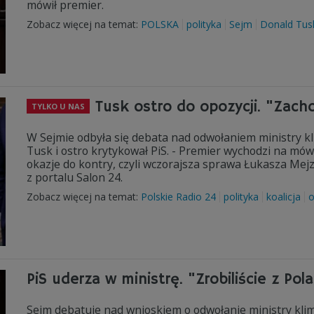
mówił premier.
Zobacz więcej na temat:
POLSKA
polityka
Sejm
Donald Tus
Tusk ostro do opozycji. "Zachow
TYLKO U NAS
W Sejmie odbyła się debata nad odwołaniem ministry kl
Tusk i ostro krytykował PiS. - Premier wychodzi na mów
okazje do kontry, czyli wczorajsza sprawa Łukasza Mej
z portalu Salon 24.
Zobacz więcej na temat:
Polskie Radio 24
polityka
koalicja
o
PiS uderza w ministrę. "Zrobiliście z Po
Sejm debatuje nad wnioskiem o odwołanie ministry klim