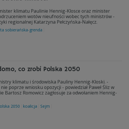
nister klimatu Paulinie Hennig-Klosce oraz minister
a odrzuceniem wotów nieufności wobec tych ministrów -
ityki regionalnej Katarzyna Pełczyńska-Nałęcz.
nta sobierańska-grenda
domo, co zrobi Polska 2050
istry klimatu i środowiska Pauliny Hennig-Kloski. -
 nie poprze wniosku opozycji - powiedział Paweł Śliz w
ynie Bartosz Romowicz zagłosuje za odwołaniem Hennig-
olska 2050
koalicja
Sejm