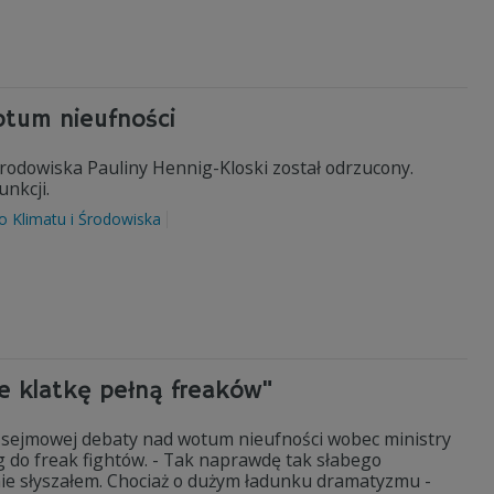
otum nieufności
rodowiska Pauliny Hennig-Kloski został odrzucony.
unkcji.
o Klimatu i Środowiska
e klatkę pełną freaków"
 sejmowej debaty nad wotum nieufności wobec ministry
g do freak fightów. - Tak naprawdę tak słabego
 nie słyszałem. Chociaż o dużym ładunku dramatyzmu -