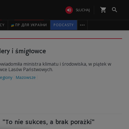
shopping_cart


SŁUCHAJ

ICY
ПР ДЛЯ УКРАЇНИ
PODCASTY
ery i śmigłowce
wiadomiła ministra klimatu i środowiska, w piątek w
łowce Lasów Państwowych.
regiony
Mazowsze
 "To nie sukces, a brak porażki"