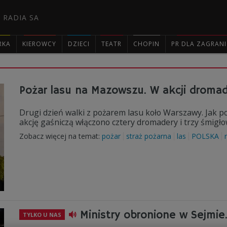
 RADIA SA
RKA
KIEROWCY
DZIECI
TEATR
CHOPIN
PR DLA ZAGRAN

Pożar lasu na Mazowszu. W akcji dromad
Drugi dzień walki z pożarem lasu koło Warszawy. Jak po
akcję gaśniczą włączono cztery dromadery i trzy śmig
Zobacz więcej na temat:
pożar
straż pożarna
las
POLSKA
Ministry obronione w Sejmie.
TYLKO U NAS