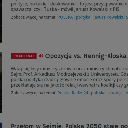
polityce, bo takie "kloskowanie", to jest przyspawanie
spawacza, czyli Tuska - mówił Janusz Kowalski z PiS.
Zobacz więcej na temat:
POLSKA
polityka
Janusz Kowalski
Opozycja vs. Hennig-Kloska.
TYLKO U NAS
Ważą się losy ministry zdrowia oraz ministry klimatu i
Sejm. Prof. Arkadiusz Modrzejewski z Uniwersytetu Gda
polską polityką rządzą głównie emocje oraz spory perso
przekładają się na jakość relacji wewnątrz koalicji czy g
Zobacz więcej na temat:
Polskie Radio 24
polityka
koalicja
o
Przełom w Sejmie. Polska 2050 staje po 