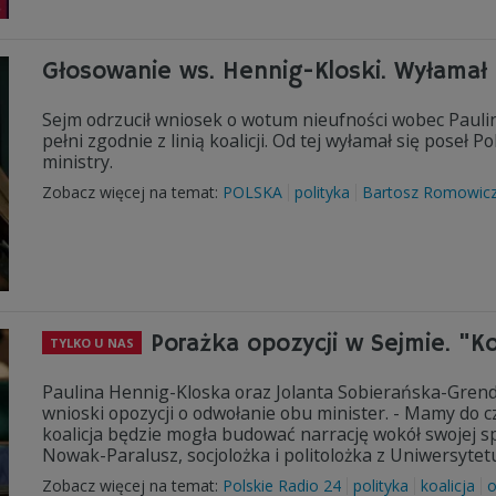
Głosowanie ws. Hennig-Kloski. Wyłamał 
Sejm odrzucił wniosek o wotum nieufności wobec Paulin
pełni zgodnie z linią koalicji. Od tej wyłamał się poseł
ministry.
Zobacz więcej na temat:
POLSKA
polityka
Bartosz Romowic
Porażka opozycji w Sejmie. "K
TYLKO U NAS
Paulina Hennig-Kloska oraz Jolanta Sobierańska-Grenda
wnioski opozycji o odwołanie obu minister. - Mamy do cz
koalicja będzie mogła budować narrację wokół swojej s
Nowak-Paralusz, socjolożka i politolożka z Uniwersyte
Zobacz więcej na temat:
Polskie Radio 24
polityka
koalicja
o