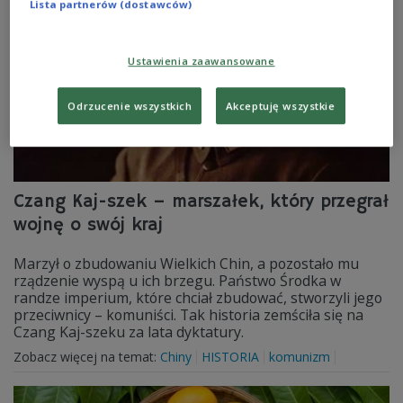
Lista partnerów (dostawców)
Ustawienia zaawansowane
Odrzucenie wszystkich
Akceptuję wszystkie
Czang Kaj-szek – marszałek, który przegrał
wojnę o swój kraj
Marzył o zbudowaniu Wielkich Chin, a pozostało mu
rządzenie wyspą u ich brzegu. Państwo Środka w
randze imperium, które chciał zbudować, stworzyli jego
przeciwnicy – komuniści. Tak historia zemściła się na
Czang Kaj-szeku za lata dyktatury.
Zobacz więcej na temat:
Chiny
HISTORIA
komunizm