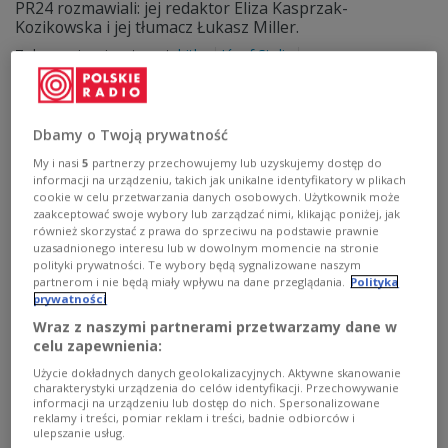
PR24 rozmawiali: jej redaktor Eliza Kasprzak-
Kozikowska i jej tłumacz Łukasz Miller.
Zobacz więcej na temat:
hitler
Józef Stalin
Dbamy o Twoją prywatność
My i nasi
5
partnerzy przechowujemy lub uzyskujemy dostęp do
informacji na urządzeniu, takich jak unikalne identyfikatory w plikach
cookie w celu przetwarzania danych osobowych. Użytkownik może
zaakceptować swoje wybory lub zarządzać nimi, klikając poniżej, jak
również skorzystać z prawa do sprzeciwu na podstawie prawnie
uzasadnionego interesu lub w dowolnym momencie na stronie
polityki prywatności. Te wybory będą sygnalizowane naszym
partnerom i nie będą miały wpływu na dane przeglądania.
Polityka
prywatności
"Czerwony cesarz" - Mao Tse-Tung
Wraz z naszymi partnerami przetwarzamy dane w
celu zapewnienia:
Nie bez przyczyny Mao Tse-Tung zasłużył na swój
krwawy przydomek. Jego totalitarne rządy w Chinach
Użycie dokładnych danych geolokalizacyjnych. Aktywne skanowanie
doprowadziły do śmierci 70 milionów ludzi.
charakterystyki urządzenia do celów identyfikacji. Przechowywanie
informacji na urządzeniu lub dostęp do nich. Spersonalizowane
Zobacz więcej na temat:
Czwórka
Chiny
reklamy i treści, pomiar reklam i treści, badnie odbiorców i
ulepszanie usług.