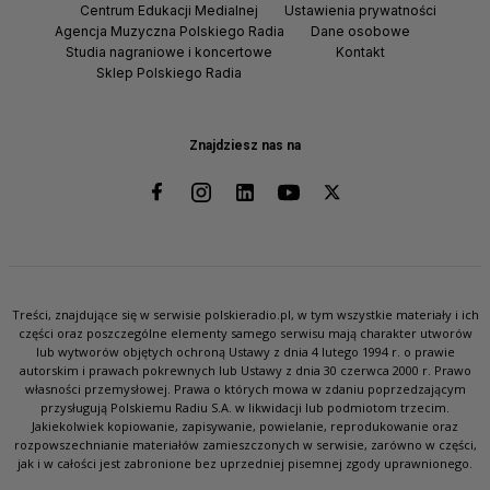
Centrum Edukacji Medialnej
Ustawienia prywatności
Agencja Muzyczna Polskiego Radia
Dane osobowe
Studia nagraniowe i koncertowe
Kontakt
Sklep Polskiego Radia
Znajdziesz nas na
Treści, znajdujące się w serwisie polskieradio.pl, w tym wszystkie materiały i ich
części oraz poszczególne elementy samego serwisu mają charakter utworów
lub wytworów objętych ochroną Ustawy z dnia 4 lutego 1994 r. o prawie
autorskim i prawach pokrewnych lub Ustawy z dnia 30 czerwca 2000 r. Prawo
własności przemysłowej. Prawa o których mowa w zdaniu poprzedzającym
przysługują Polskiemu Radiu S.A. w likwidacji lub podmiotom trzecim.
Jakiekolwiek kopiowanie, zapisywanie, powielanie, reprodukowanie oraz
rozpowszechnianie materiałów zamieszczonych w serwisie, zarówno w części,
jak i w całości jest zabronione bez uprzedniej pisemnej zgody uprawnionego.