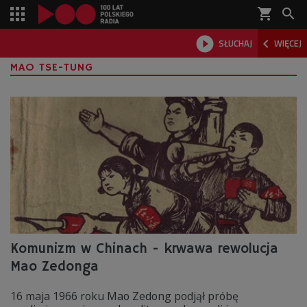
shopping_cart



SŁUCHAJ
WIĘCEJ

MAO TSE-TUNG
Komunizm w Chinach - krwawa rewolucja
Mao Zedonga
16 maja 1966 roku Mao Zedong podjął próbę