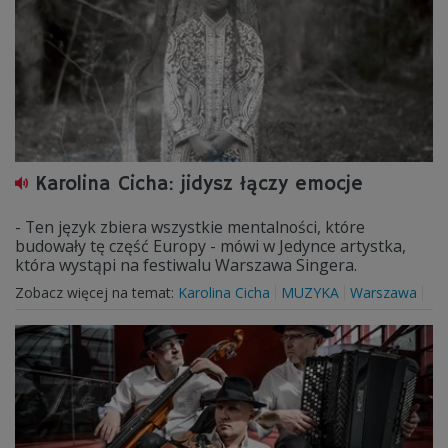
Karolina Cicha: jidysz łączy emocje
- Ten język zbiera wszystkie mentalności, które
budowały tę część Europy - mówi w Jedynce artystka,
która wystąpi na festiwalu Warszawa Singera.
Zobacz więcej na temat:
Karolina Cicha
MUZYKA
Warszawa