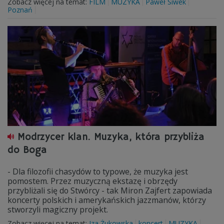
Zobacz więcej na temat:
FILM
MUZYKA
Paweł Siwek
Poznań
Modrzycer klan. Muzyka, która przybliża
do Boga
- Dla filozofii chasydów to typowe, że muzyka jest
pomostem. Przez muzyczną ekstazę i obrzędy
przybliżali się do Stwórcy - tak Miron Zajfert zapowiada
koncerty polskich i amerykańskich jazzmanów, którzy
stworzyli magiczny projekt.
Zobacz więcej na temat:
Iza Żukowska
koncert
MUZYKA