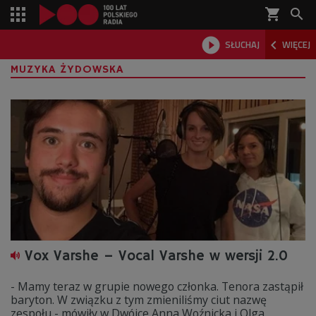
shopping_cart



SŁUCHAJ
WIĘCEJ

MUZYKA ŻYDOWSKA
Vox Varshe – Vocal Varshe w wersji 2.0
- Mamy teraz w grupie nowego członka. Tenora zastąpił
baryton. W związku z tym zmieniliśmy ciut nazwę
zespołu - mówiły w Dwójce Anna Woźnicka i Olga