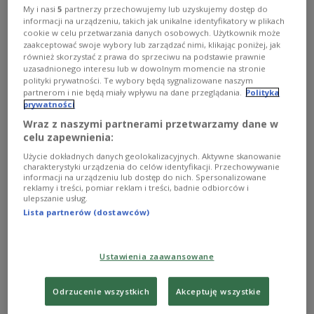
My i nasi
5
partnerzy przechowujemy lub uzyskujemy dostęp do
Zobacz więcej na temat:
Michał Nowak
MUZYKA
KULTURA
informacji na urządzeniu, takich jak unikalne identyfikatory w plikach
cookie w celu przetwarzania danych osobowych. Użytkownik może
zaakceptować swoje wybory lub zarządzać nimi, klikając poniżej, jak
również skorzystać z prawa do sprzeciwu na podstawie prawnie
uzasadnionego interesu lub w dowolnym momencie na stronie
polityki prywatności. Te wybory będą sygnalizowane naszym
partnerom i nie będą miały wpływu na dane przeglądania.
Polityka
prywatności
Wraz z naszymi partnerami przetwarzamy dane w
celu zapewnienia:
Użycie dokładnych danych geolokalizacyjnych. Aktywne skanowanie
charakterystyki urządzenia do celów identyfikacji. Przechowywanie
informacji na urządzeniu lub dostęp do nich. Spersonalizowane
Vocal Varshe przypomina żydowską
reklamy i treści, pomiar reklam i treści, badnie odbiorców i
ulepszanie usług.
tradycję wokalno-organową
Lista partnerów (dostawców)
- Przed zburzeniem Świątyni Jerozolimskiej muzyka była
obecna w synagogach. Później, jako przejaw żałoby,
Ustawienia zaawansowane
zrezygnowano z instrumentów towarzyszących
uroczystościom. Natomiast instrumenty wróciły do
synagog w XIX w. - mówił w Dwójce Jakub Sitarski z tria
Odrzucenie wszystkich
Akceptuję wszystkie
Vocal Varshe.