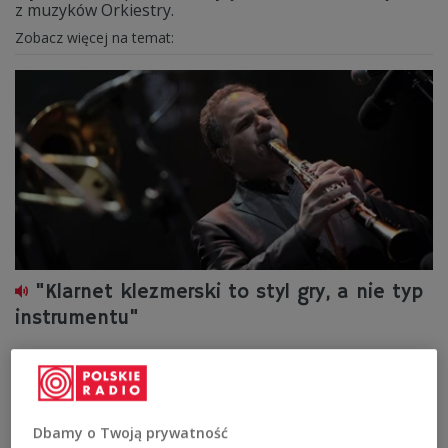
z muzyków Orkiestry.
Zobacz więcej na temat:
"Klarnet klezmerski to styl gry, a nie typ
instrumentu"
- Termin "klarnet klezmerski" nie odnosi się do jakiegoś
specyficznego typu klarnetu, tylko do stylu, w którym
solista ma grać - mówił w Dwójce David Krakauer,
znakomity klarnecista i jeden z najważniejszych
Dbamy o Twoją prywatność
reprezentantów klezmer jazzu.