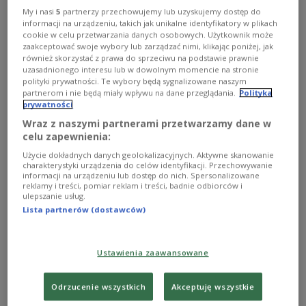
My i nasi
5
partnerzy przechowujemy lub uzyskujemy dostęp do
informacji na urządzeniu, takich jak unikalne identyfikatory w plikach
cookie w celu przetwarzania danych osobowych. Użytkownik może
zaakceptować swoje wybory lub zarządzać nimi, klikając poniżej, jak
również skorzystać z prawa do sprzeciwu na podstawie prawnie
uzasadnionego interesu lub w dowolnym momencie na stronie
polityki prywatności. Te wybory będą sygnalizowane naszym
partnerom i nie będą miały wpływu na dane przeglądania.
Polityka
prywatności
Wraz z naszymi partnerami przetwarzamy dane w
Arłukowicz: system leczenia raka trzeba
celu zapewnienia:
zreformować
Użycie dokładnych danych geolokalizacyjnych. Aktywne skanowanie
charakterystyki urządzenia do celów identyfikacji. Przechowywanie
- W leczeniu nowotworów trzeba poprawić kilka
informacji na urządzeniu lub dostęp do nich. Spersonalizowane
segmentów. To organizacja, sposób wyceny, szkolenie
reklamy i treści, pomiar reklam i treści, badnie odbiorców i
ulepszanie usług.
lekarzy, a także sprawa limitów – mówił w Jedynce
Lista partnerów (dostawców)
minister zdrowia Bartosz Arłukowicz.
Zobacz więcej na temat:
Bartosz Arłukowicz
Ministerstwo Zdrowia
zdrowie
Ustawienia zaawansowane
Odrzucenie wszystkich
Akceptuję wszystkie