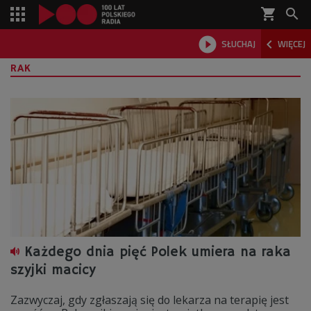
shopping_cart



SŁUCHAJ
WIĘCEJ

RAK
Każdego dnia pięć Polek umiera na raka
szyjki macicy
Zazwyczaj, gdy zgłaszają się do lekarza na terapię jest