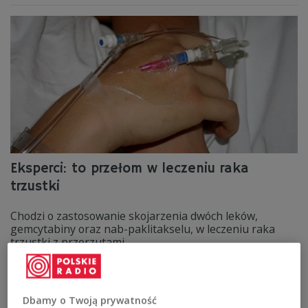
Eksperci: to przełom w leczeniu raka
trzustki
Chodzi o zastosowanie skojarzenia dwóch leków,
gemcytabiny oraz nab-paklitakselu, w leczeniu raka
trzustki z przerzutami.
Zobacz więcej na temat:
medycyna
zdrowie
Dbamy o Twoją prywatność