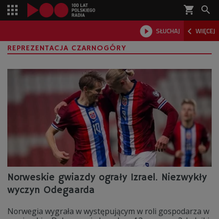
shopping_cart



SŁUCHAJ
WIĘCEJ

REPREZENTACJA CZARNOGÓRY
Norweskie gwiazdy ograły Izrael. Niezwykły
wyczyn Odegaarda
Norwegia wygrała w występującym w roli gospodarza w