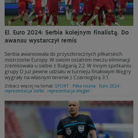
El. Euro 2024: Serbia kolejnym finalistą. Do
awansu wystarczył remis
Serbia awansowała do przyszłorocznych piłkarskich
mistrzostw Europy. W swoim ostatnim meczu eliminacji
zremisowała u siebie z Bułgarią 2:2. W innym spotkaniu
grupy D już pewne udziału w turnieju finałowym Węgry
wygrały na własnym terenie z Czarnogórą 3:1.
Zobacz więcej na temat:
SPORT
Piłka nożna
Euro 2024
reprezentacja Serbii
reprezentacja Węgier