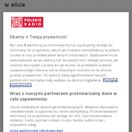
w elicie
Za nami ostatnia kolejka fazy grupowej piłkarskiej Ligi
Narodów. Bezpośredni awans do dywizji A
przypieczętowały Czechy i Szwecja. W najwyższej klasie
rozgrywkowej doszło do dwóch niespodzianek.
Dbamy o Twoją prywatność
Zobacz więcej na temat:
SPORT
Piłka nożna
Liga Narodów
My i nasi
5
partnerzy przechowujemy lub uzyskujemy dostęp do
reprezentacja Czech
reprezentacja Węgier
informacji na urządzeniu, takich jak unikalne identyfikatory w plikach
reprezentacja Niemiec
reprezentacja Gruzji
cookie w celu przetwarzania danych osobowych. Użytkownik może
reprezentacja Turcji
reprezentacja Walii
zaakceptować swoje wybory lub zarządzać nimi, klikając poniżej, jak
reprezentacja Holandii
reprezentacja Bośni i Hercegowiny
również skorzystać z prawa do sprzeciwu na podstawie prawnie
reprezentacja Ukrainy
reprezentacja Albanii
uzasadnionego interesu lub w dowolnym momencie na stronie
reprezentacja Szwecji
reprezentacja Słowacji
polityki prywatności. Te wybory będą sygnalizowane naszym
partnerom i nie będą miały wpływu na dane przeglądania.
Polityka
prywatności
Wraz z naszymi partnerami przetwarzamy dane w
celu zapewnienia:
Użycie dokładnych danych geolokalizacyjnych. Aktywne skanowanie
charakterystyki urządzenia do celów identyfikacji. Przechowywanie
informacji na urządzeniu lub dostęp do nich. Spersonalizowane
reklamy i treści, pomiar reklam i treści, badnie odbiorców i
ulepszanie usług.
Lista partnerów (dostawców)