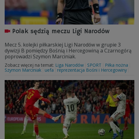
Polak sędzią meczu Ligi Narodów
Mecz 5. kolejki piłkarskiej Ligi Narodów w grupie 3
dywizji B pomiędzy Bośnią i Hercegowiną a Czarnogórą
poprowadzi Szymon Marciniak.
Zobacz więcej na temat:
Liga Narodów
SPORT
Piłka nożna
Szymon Marciniak
uefa
reprezentacja Bośni i Hercegowiny