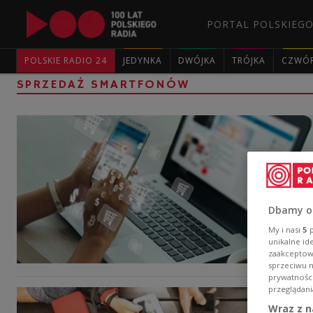
PORTAL POLSKIEGO
POLSKIE RADIO 24
JEDYNKA
DWÓJKA
TRÓJKA
CZWÓ
SPRZEDAŻ SMARTFONÓW
Dbamy o
My i nasi
5
p
unikalne id
zaakceptowa
sprzeciwu 
prywatnośc
przeglądani
Wraz z n