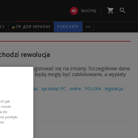
shopping_cart


SŁUCHAJ

ICY
ПР ДЛЯ УКРАЇНИ
PODCASTY
chodzi rewolucja
inted muszą przygotować się na zmiany. Szczegółowe dane
ta handlujących będą mogły być zablokowane, a wypłaty
etaliczna
sprzedaż
sprzedaż PC
online
POLSKA
legislacja
ch jak
ik może
wa do
e polityki
ane
erem?