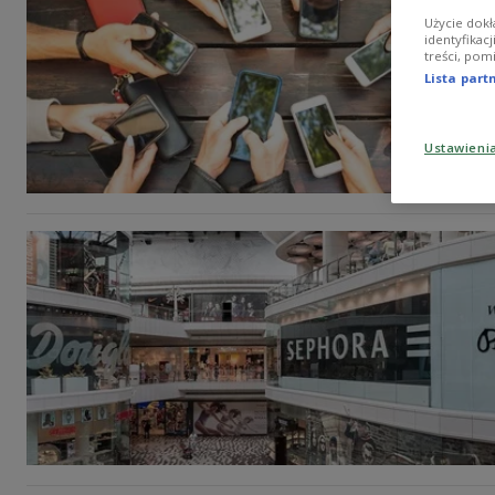
Użycie dokł
identyfikac
treści, pom
Lista par
Ustawieni