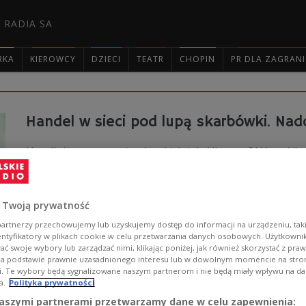
 RADIA SA
RKA
KIEROWCY
DZIECI
TEATR
CHOPIN
PR DLA ZAGRAN

Handel w sieci pod lupą skarbówki. Nad
Handlujący na serwisach takich jak Allegro, OLX czy V
o ich transakcjach trafią do skarbówki. Dodatkowo kon
wstrzymane.
Zobacz więcej na temat:
GOSPODARKA
e-handel
sprzedaż d
 Twoją prywatność
urząd skarbowy
artnerzy przechowujemy lub uzyskujemy dostęp do informacji na urządzeniu, taki
entyfikatory w plikach cookie w celu przetwarzania danych osobowych. Użytkown
ć swoje wybory lub zarządzać nimi, klikając poniżej, jak również skorzystać z pra
na podstawie prawnie uzasadnionego interesu lub w dowolnym momencie na stroni
i. Te wybory będą sygnalizowane naszym partnerom i nie będą miały wpływu na d
a.
Polityka prywatności
Sprzedaż smartfonów w 2024 r. Kto lid
aszymi partnerami przetwarzamy dane w celu zapewnienia: