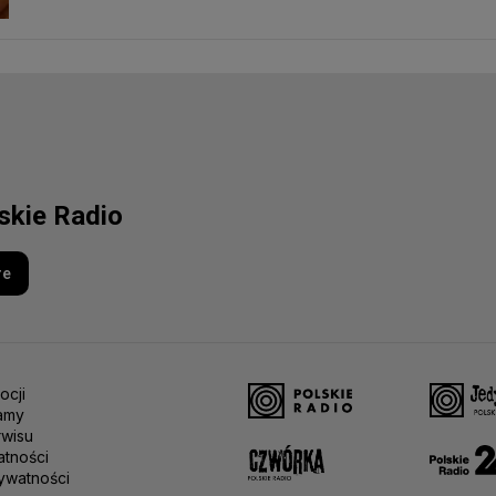
lskie Radio
re
ocji
amy
rwisu
atności
ywatności