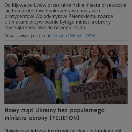
Od Kijowa po Lwów przez ukraińskie miasta przetoczyła
się fala protestów. Społeczeństwo postawiło
prezydentowi Wołodymyrowi Zełenskiemu twarde
ultimatum: przywrócenie byłego ministra obrony
Mychajła Fedorowa do nowego rządu.
Zobacz więcej na temat:
Ukraina
Wołyń
OSW
Nowy rząd Ukrainy bez popularnego
ministra obrony [FELIETON]
Największą intrygą już drugiej w ciągu ostatniego pół