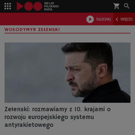
shopping_cart



SŁUCHAJ
WIĘCEJ

WOŁODYMYR ZEŁENSKI
Zełenski: rozmawiamy z 10. krajami o
rozwoju europejskiego systemu
antyrakietowego