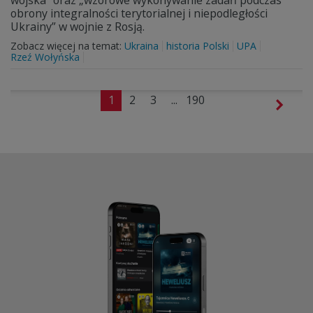
wojska” oraz „wzorowe wykonywanie zadań podczas
obrony integralności terytorialnej i niepodległości
Ukrainy” w wojnie z Rosją.
Zobacz więcej na temat:
Ukraina
historia Polski
UPA
Rzeź Wołyńska
1
2
3
...
190