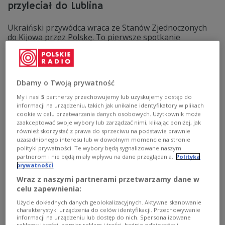
przyleciał do Lublina
Ukraiński przywódca wraca ze Stanów Zjednoczonych
do Kijowa przez Polskę. To pierwsze spotkanie
prezydenta Ukrainy z szefem polskiego rządu od czasu
konfliktu Kijowa z Warszawą na tle historycznym.
Zobacz więcej na temat:
relacje polsko-ukraińskie
UPA
wojna na Ukrainie
Dbamy o Twoją prywatność
My i nasi
5
partnerzy przechowujemy lub uzyskujemy dostęp do
informacji na urządzeniu, takich jak unikalne identyfikatory w plikach
cookie w celu przetwarzania danych osobowych. Użytkownik może
zaakceptować swoje wybory lub zarządzać nimi, klikając poniżej, jak
również skorzystać z prawa do sprzeciwu na podstawie prawnie
uzasadnionego interesu lub w dowolnym momencie na stronie
polityki prywatności. Te wybory będą sygnalizowane naszym
partnerom i nie będą miały wpływu na dane przeglądania.
Polityka
prywatności
Wraz z naszymi partnerami przetwarzamy dane w
celu zapewnienia:
Użycie dokładnych danych geolokalizacyjnych. Aktywne skanowanie
Nowy naczelny dowódca Sił Zbrojnych
charakterystyki urządzenia do celów identyfikacji. Przechowywanie
Ukrainy. Zełenski uległ presji?
informacji na urządzeniu lub dostęp do nich. Spersonalizowane
reklamy i treści, pomiar reklam i treści, badnie odbiorców i