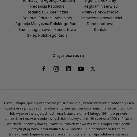
Informacyjna Agencja Radiowa
Agencja Reklamy
Redakcja Katolicka
Regulamin serwisu
Redakcja Ekumeniczna
Polityka prywatności
Centrum Edukacji Medialnej
Ustawienia prywatności
Agencja Muzyczna Polskiego Radia
Dane osobowe
Studia nagraniowe i koncertowe
Kontakt
Sklep Polskiego Radia
Znajdziesz nas na
Treści, znajdujące się w serwisie polskieradio.pl, w tym wszystkie materiały i ich
części oraz poszczególne elementy samego serwisu mają charakter utworów
lub wytworów objętych ochroną Ustawy z dnia 4 lutego 1994 r. o prawie
autorskim i prawach pokrewnych lub Ustawy z dnia 30 czerwca 2000 r. Prawo
własności przemysłowej. Prawa o których mowa w zdaniu poprzedzającym
przysługują Polskiemu Radiu S.A. w likwidacji lub podmiotom trzecim.
Jakiekolwiek kopiowanie, zapisywanie, powielanie, reprodukowanie oraz