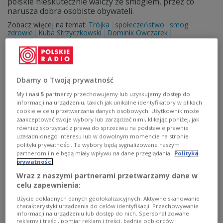
polskie nieskutecznie walczy ze smogiem, przez co
narusza dobra osobiste obywateli.
Zobacz więcej na temat:
Trójka
społeczeństwo
smog
zdrowie
Kuba Strzyczkowski
Dominik Owczarek
Adam Gendźwiłł
Dbamy o Twoją prywatność
My i nasi
5
partnerzy przechowujemy lub uzyskujemy dostęp do
informacji na urządzeniu, takich jak unikalne identyfikatory w plikach
cookie w celu przetwarzania danych osobowych. Użytkownik może
zaakceptować swoje wybory lub zarządzać nimi, klikając poniżej, jak
również skorzystać z prawa do sprzeciwu na podstawie prawnie
uzasadnionego interesu lub w dowolnym momencie na stronie
polityki prywatności. Te wybory będą sygnalizowane naszym
partnerom i nie będą miały wpływu na dane przeglądania.
Polityka
prywatności
Czy prawo do odmowy usługi bez
Wraz z naszymi partnerami przetwarzamy dane w
przyczyny powinno istnieć?
celu zapewnienia:
Użycie dokładnych danych geolokalizacyjnych. Aktywne skanowanie
Sąd Najwyższy odrzucił kasację Zbigniewa Ziobry w
charakterystyki urządzenia do celów identyfikacji. Przechowywanie
sprawie drukarza Adama J., który odmówił wykonania
informacji na urządzeniu lub dostęp do nich. Spersonalizowane
usługi dla organizacji działającej na rzecz osób
reklamy i treści, pomiar reklam i treści, badnie odbiorców i