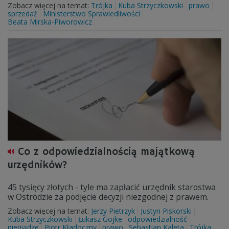
Zobacz więcej na temat:
Trójka
Kuba Strzyczkowski
prawo
sprzedaż
Ministerstwo Sprawiedliwości
Beata Mirska-Piworowicz
Co z odpowiedzialnością majątkową
urzędników?
45 tysięcy złotych - tyle ma zapłacić urzędnik starostwa
w Ostródzie za podjęcie decyzji niezgodnej z prawem.
Zobacz więcej na temat:
Jerzy Pietrzyk
Justyn Piskorski
Kuba Strzyczkowski
Łukasz Gojke
odpowiedzialność
pieniądze
Piotr Kładoczny
prawo
Sebastian Kaleta
Trójka