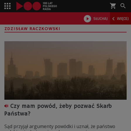
shopping_cart



SŁUCHAJ
WIĘCEJ

ZDZISŁAW RACZKOWSKI
Czy mam powód, żeby pozwać Skarb
Państwa?
Sąd przyjął argumenty powódki i uznał, że państwo