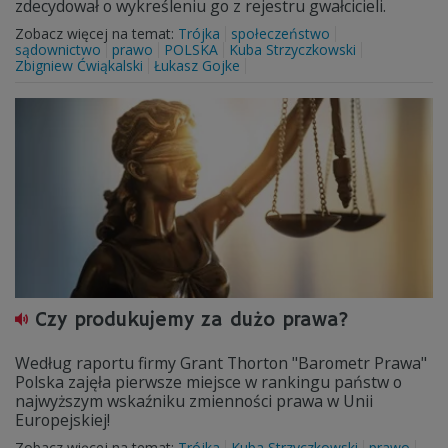
zdecydował o wykreśleniu go z rejestru gwałcicieli.
Zobacz więcej na temat:
Trójka
społeczeństwo
sądownictwo
prawo
POLSKA
Kuba Strzyczkowski
Zbigniew Ćwiąkalski
Łukasz Gojke
Czy produkujemy za dużo prawa?
Według raportu firmy Grant Thorton "Barometr Prawa"
Polska zajęła pierwsze miejsce w rankingu państw o
najwyższym wskaźniku zmienności prawa w Unii
Europejskiej!
Zobacz więcej na temat:
Trójka
Kuba Strzyczkowski
prawo