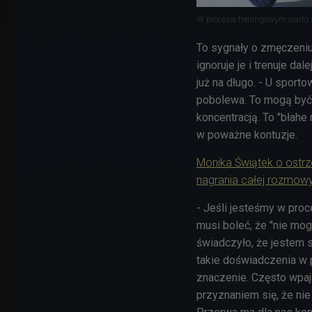
W procesie treningowym warto 
To sygnały o zmęczeniu,
ignoruje je i trenuje da
już na długo. - U sport
pobolewa. To mogą być 
koncentracją. To "błahe
w poważne kontuzje.
Monika Świątek o ostrz
nagrania całej rozmow
- Jeśli jesteśmy w pro
musi boleć, że "nie mog
świadczyło, że jestem s
takie doświadczenia w p
znaczenie. Często wpaj
przyznaniem się, że ni