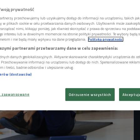
orę wysyła nam sygnały, że powinniśmy
estety, najczęściej ignorujemy te znaki, nie
Twoją prywatność
go organizmu, a konsekwencje mogą być
artnerzy przechowujemy lub uzyskujemy dostęp do informacji na urządzeniu, takich jak
 Monika Świątek, trenerka mentalna
ory w plikach cookie w celu przetwarzania danych osobowych. Użytkownik może zaakcep
gaczka ultra.
arządzać nimi, klikając poniżej, jak również skorzystać z prawa do sprzeciwu na podsta
go interesu lub w dowolnym momencie na stronie polityki prywatności. Te wybory będą 
nerom i nie będą miały wpływu na dane przeglądania.
Polityka prywatności
szymi partnerami przetwarzamy dane w celu zapewnienia:
dnych danych geolokalizacyjnych. Aktywne skanowanie charakterystyki urządzenia do ce
i. Przechowywanie informacji na urządzeniu lub dostęp do nich. Spersonalizowane reklamy 
m i treści, badnie odbiorców i ulepszanie usług.
nerów (dostawców)
a zaawansowane
Odrzucenie wszystkich
Akceptuj