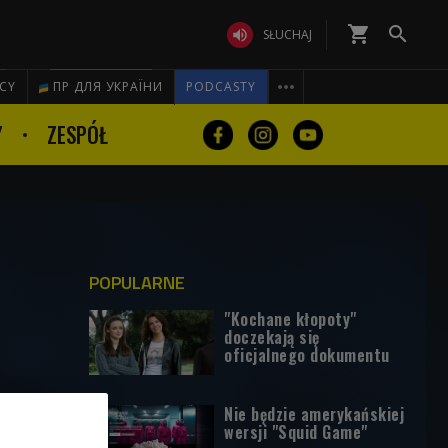
shopping_cart


SŁUCHAJ

ICY
ПР ДЛЯ УКРАЇНИ
PODCASTY
Y
ZESPÓŁ
POPULARNE
"Kochane kłopoty"
doczekają się
oficjalnego dokumentu
Nie będzie amerykańskiej
wersji "Squid Game"