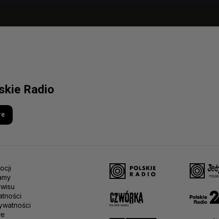
lskie Radio
re
ocji
amy
rwisu
atności
ywatności
we