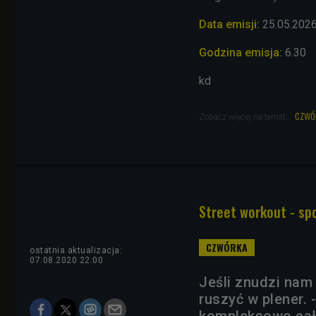
Data emisji:
25.05.
202
Godzina emisja:
6.30
kd
czwó
Zobacz więcej na temat:
Street workout - sp
ostatnia aktualizacja:
07.08.2020 22:00
Jeśli znudzi nam
ruszyć w plener. 
kompleksowo całe 