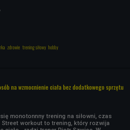
6
rka
zdrowie
trening siłowy
hobby
osób na wzmocnienie ciała bez dodatkowego sprzętu
 się monotonnny trening na siłowni, czas
- Street workout to trening, który rozwija
ciało - radzi trener Piotr Szwiec. W