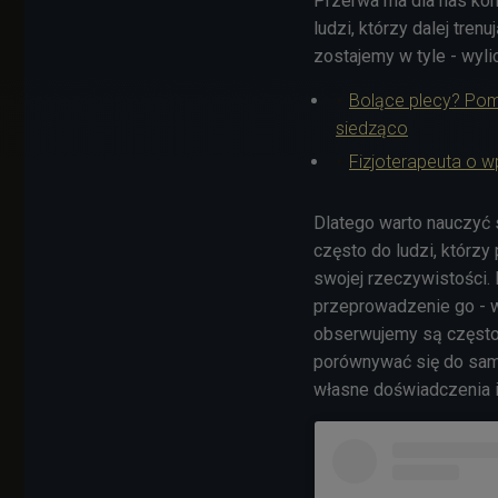
Przerwa ma dla nas kon
ludzi, którzy dalej tren
zostajemy w tyle - wyli
Bolące plecy? Pom
siedząco
Fizjoterapeuta o w
Dlatego warto nauczyć 
często do ludzi, którz
swojej rzeczywistości. P
przeprowadzenie go - w
obserwujemy są często 
porównywać się do samy
własne doświadczenia i