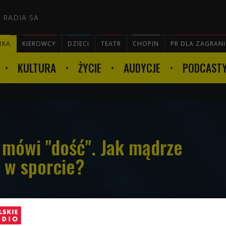
 RADIA SA
RKA
KIEROWCY
DZIECI
TEATR
CHOPIN
PR DLA ZAGRAN
KULTURA
ŻYCIE
AUDYCJE
PODCAST

 mówi "dość". Jak mądrze
 w sporcie?
t na tyle mądre, że uprzedza nas o