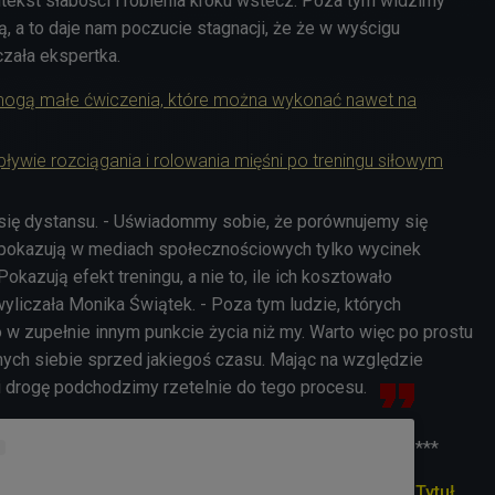
tekst słabości i robienia kroku wstecz. Poza tym widzimy
ują, a to daje nam poczucie stagnacji, że że w wyścigu
czała ekspertka.
ogą małe ćwiczenia, które można wykonać nawet na
pływie rozciągania i rolowania mięśni po treningu siłowym
się dystansu. - Uświadommy sobie, że porównujemy się
y pokazują w mediach społecznościowych tylko wycinek
okazują efekt treningu, a nie to, ile ich kosztowało
yliczała Monika Świątek. - Poza tym ludzie, których
w zupełnie innym punkcie życia niż my. Warto więc po prostu
ch siebie sprzed jakiegoś czasu. Mając na względzie
 drogę podchodzimy rzetelnie do tego procesu.
***
Tytuł