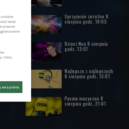
Sprzężenie zwrotne 8
 unikalne
sierpnia godz. 19:03
tować swoje
wie prawnie
sygnalizowane
Dzieci Neo 8 sierpnia
godz. 13:01
lów
i treści,
Najlepsze z najlepszych
8 sierpnia godz. 13:01
ę wszystkie
Pasmo muzyczne 8
sierpnia godz. 21:01