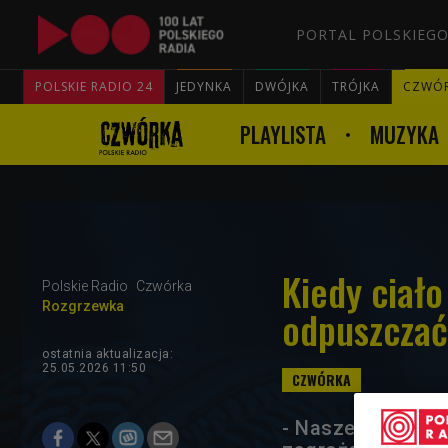
PORTAL POLSKIEGO
POLSKIE RADIO 24
JEDYNKA
DWÓJKA
TRÓJKA
CZWÓ
PLAYLISTA
MUZYKA
Kiedy ciało
Polskie Radio
Czwórka
Rozgrzewka
odpuszczać
ostatnia aktualizacja:
25.05.2026 11:50
- Nasze ciało jes