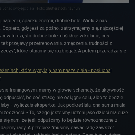
słuchać swojego ciała
Foto: Shutterstock/ tsyhun
 napięciu, spadku energii, drobne bóle. Wielu z nas
lej. Dopiero, gdy jest za późno, zatrzymujemy się, najczęściej
owców to często drobne bóle: coś kłuje w kolanie, coś
też przejawy przetrenowania, zmęczenia, trudności z
 rzeczy", które staramy się rozbiegać. A potem przeradza się
eżeniach, które wysyłają nam nasze ciała - posłuchaj
y
cesie treningowym, mamy w głowie schematy, że aktywność
ę odpuścić", bo coś stracę, nie osiągnę celu, albo to będzie
łaby - wyliczała ekspertka. Jak podkreślała, ona sama miała
rzeszłości. - To, czego jesteśmy uczeni jako dzieci ma duże
a się nam, że jeśli odpuścimy to będzie równoznaczne z
e dajemy rady. A przecież "musimy dawać radę zawsze".