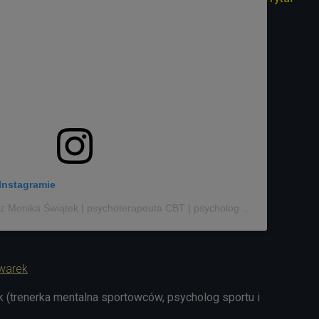
Instagramie
Post udostępniony przez Monika Świątek | psychoterapeuta CBT | psycholog sportu | ultra (@biegiempozdrowie)
warek
 (trenerka mentalna sportowców, psycholog sportu i