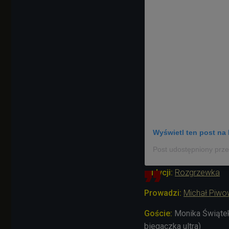
Wyświetl ten post na 
audycji:
Rozgrzewka
Prowadzi:
Michał Piwo
Goście:
Monika Świątek
biegaczka ultra)