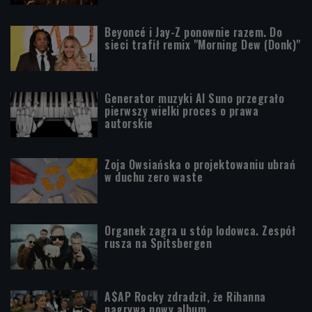
Beyoncé i Jay-Z ponownie razem. Do
sieci trafił remix "Morning Dew (Donk)"
Generator muzyki AI Suno przegrało
pierwszy wielki proces o prawa
autorskie
Zoja Owsiańska o projektowaniu ubrań
w duchu zero waste
Organek zagra u stóp lodowca. Zespół
rusza na Spitsbergen
A$AP Rocky zdradził, że Rihanna
nagrywa nowy album