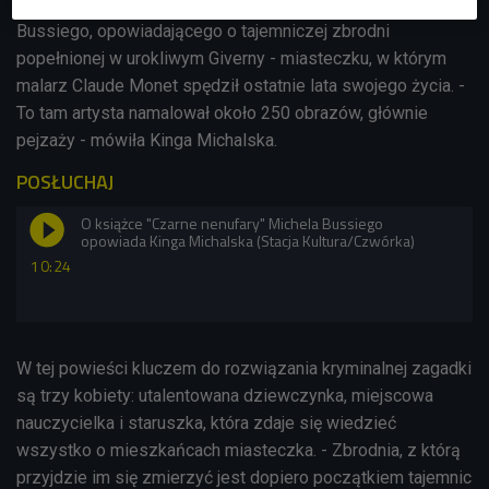
zarazem adaptacja bestsellerowego kryminału Michela
Bussiego, opowiadającego o tajemniczej zbrodni
popełnionej w urokliwym Giverny - miasteczku, w którym
malarz Claude Monet spędził ostatnie lata swojego życia. -
To tam artysta namalował około 250 obrazów, głównie
pejzaży - mówiła Kinga Michalska.
POSŁUCHAJ
O książce "Czarne nenufary" Michela Bussiego
opowiada Kinga Michalska (Stacja Kultura/Czwórka)
10:24
W tej powieści k
luczem do rozwiązania kryminalnej zagadki
są trzy kobiety: utalentowana dziewczynka, miejscowa
nauczycielka i staruszka, która zdaje się wiedzieć
wszystko o mieszkańcach miasteczka. - Zbrodnia, z którą
przyjdzie im się zmierzyć jest dopiero początkiem tajemnic