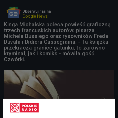
Obserwuj nas na
Google News
Kinga Michalska poleca powieść graficzną
trzech francuskich autorów: pisarza
Michela Bussiego oraz rysowników Freda
Duvala i Didiera Cassegraina. - Ta książka
przekracza granice gatunku, to zarówno
kryminał, jak i komiks - mówiła gość
Czwórki.