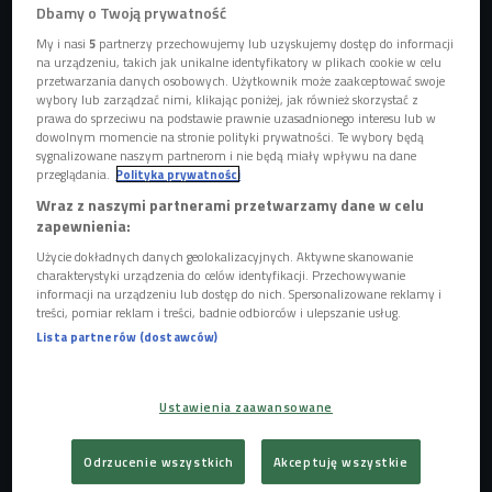
Dbamy o Twoją prywatność
My i nasi
5
partnerzy przechowujemy lub uzyskujemy dostęp do informacji
na urządzeniu, takich jak unikalne identyfikatory w plikach cookie w celu
Zdjęcie ilustracyjne
Foto: shutterstock.com/Ko Backpacko
przetwarzania danych osobowych. Użytkownik może zaakceptować swoje
wybory lub zarządzać nimi, klikając poniżej, jak również skorzystać z
prawa do sprzeciwu na podstawie prawnie uzasadnionego interesu lub w
dowolnym momencie na stronie polityki prywatności. Te wybory będą
sygnalizowane naszym partnerom i nie będą miały wpływu na dane
przeglądania.
Polityka prywatności
Wraz z naszymi partnerami przetwarzamy dane w celu
zapewnienia:
Użycie dokładnych danych geolokalizacyjnych. Aktywne skanowanie
charakterystyki urządzenia do celów identyfikacji. Przechowywanie
informacji na urządzeniu lub dostęp do nich. Spersonalizowane reklamy i
treści, pomiar reklam i treści, badnie odbiorców i ulepszanie usług.
Lista partnerów (dostawców)
Polecamy książki: "Niech stanie się światłość" Kena Folletta
Ustawienia zaawansowane
Odrzucenie wszystkich
Akceptuję wszystkie
"Czarne nenufary" to pełna pułapek intryga kryminalna, a