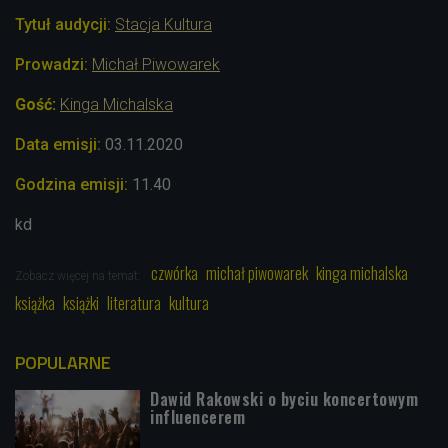
Tytuł audycji:
Stacja Kultura
Prowadzi:
Michał Piwowarek
Gość:
Kinga Michalska
Data emisji:
03.11.2020
Godzina emisji:
11.40
kd
czwórka
michał piwowarek
kinga michalska
Zobacz więcej na temat:
książka
książki
literatura
kultura
POPULARNE
Dawid Rakowski o byciu koncertowym
influencerem