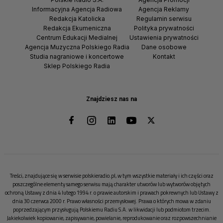
Informacyjna Agencja Radiowa
Agencja Reklamy
Redakcja Katolicka
Regulamin serwisu
Redakcja Ekumeniczna
Polityka prywatności
Centrum Edukacji Medialnej
Ustawienia prywatności
Agencja Muzyczna Polskiego Radia
Dane osobowe
Studia nagraniowe i koncertowe
Kontakt
Sklep Polskiego Radia
Znajdziesz nas na
Treści, znajdujące się w serwisie polskieradio.pl, w tym wszystkie materiały i ich części oraz
poszczególne elementy samego serwisu mają charakter utworów lub wytworów objętych
ochroną Ustawy z dnia 4 lutego 1994 r. o prawie autorskim i prawach pokrewnych lub Ustawy z
dnia 30 czerwca 2000 r. Prawo własności przemysłowej. Prawa o których mowa w zdaniu
poprzedzającym przysługują Polskiemu Radiu S.A. w likwidacji lub podmiotom trzecim.
Jakiekolwiek kopiowanie, zapisywanie, powielanie, reprodukowanie oraz rozpowszechnianie