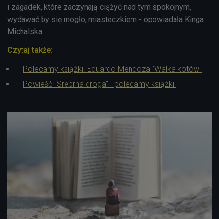
i zagadek, które zaczynają ciążyć nad tym spokojnym,
wydawać by się mogło, miasteczkiem - opowiadała Kinga
Michalska.
Czytaj także:
Polecamy książki. Eduardo Mendoza "Walka kotów"
Powieść "Srebrna droga" - polecamy książki