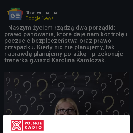
Obserwuj nas na
Google News
- Naszym życiem rządzą dwa porządki:
prawo panowania, które daje nam kontrolę i
poczucie bezpieczeństwa oraz prawo
przypadku. Kiedy nic nie planujemy, tak
naprawdę planujemy porażkę - przekonuje
trenerka gwiazd Karolina Karolczak.