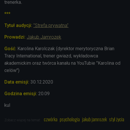
trenerka
.
***
Tytuł audycji:
"Strefa prywatna"
Prowadzi:
Jakub Jamrozek
Gość:
Karolina Karolczak (dyrektor merytoryczna Brian
Tracy International, trener gwiazd, wykładowca
akademickim oraz twórca kanału na
YouTubie "Karolina od
celów"
)
Data emisji:
30.12
.2020
Godzina emisji:
20.09
kul
czwórka
psychologia
jakub jamrozek
styl życia
Zobacz więcej na temat: