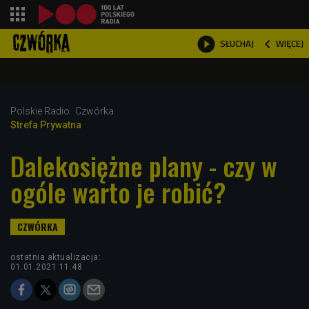
shopping_cart



WIĘCEJ
SŁUCHAJ

Polskie Radio
Czwórka
Strefa Prywatna
Dalekosiężne plany - czy w
ogóle warto je robić?
ostatnia aktualizacja:
01.01.2021 11:48