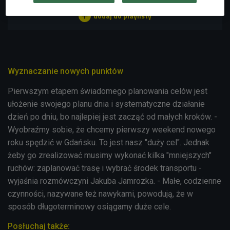
Wyznaczanie nowych punktów
Pierwszym etapem świadomego planowania celów jest
ułożenie swojego planu dnia i systematyczne działanie
dzień po dniu, bo najlepiej jest zacząć od małych kroków. -
Wyobraźmy sobie, że chcemy pierwszy weekend nowego
roku spędzić w Gdańsku. To jest nasz "duży cel". Jednak
żeby go zrealizować musimy wykonać kilka "mniejszych"
ruchów: zaplanować trasę i wybrać środek transportu -
wyjaśnia rozmówczyni Jakuba Jamrozka. - Małe, codzienne
czynności, nazywane też nawykami, powodują, że w
sposób długoterminowy osiągamy duże cele.
Posłuchaj także: