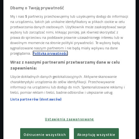
Dbamy o Twoją prywatność
Zdj. ilustracyjne
Foto: Shutterstock/Creative-Touch
My i nasi
5
partnerzy przechowujemy lub uzyskujemy dostęp do informacji
na urządzeniu, takich jak unikalne identyfikatory w plikach cookie w celu
Zmiana skali działania
przetwarzania danych osobowych. Użytkownik może zaakceptować swoje
wybory lub zarządzać nimi, klikając poniżej, jak również skorzystać z
prawa do sprzeciwu na podstawie prawnie uzasadnionego interesu lub w
Czas pandemii zmusił nas do refleksji, przyczynił się do
dowolnym momencie na stronie polityki prywatności. Te wybory będą
podejmowania decyzji o diametralnych zmianach w życiu
sygnalizowane naszym partnerom i nie będą miały wpływu na dane
oraz wpłynął na zmianę hierarchii dotychczasowych
przeglądania.
Polityka prywatności
wartości. -
Planowanie w czasach niepewności jest sztuką,
Wraz z naszymi partnerami przetwarzamy dane w celu
zapewnienia:
ale jak najbardziej do opanowania. Zamiast snuć
dalekosiężne wizje, zmieńmy ich skalę i skupmy się na
Użycie dokładnych danych geolokalizacyjnych. Aktywne skanowanie
charakterystyki urządzenia do celów identyfikacji. Przechowywanie
mniejszych celach - przekonuje trenerka gość Czwórki
. -
informacji na urządzeniu lub dostęp do nich. Spersonalizowane reklamy i
Istotą planowania jest celomania, czyli sztuka bycia
treści, pomiar reklam i treści, badnie odbiorców i ulepszanie usług.
Lista partnerów (dostawców)
szczęśliwym.
POSŁUCHAJ
Ustawienia zaawansowane
#Celomania - jak zaplanować 2021 rok? (Strefa
Prywatna/Czwórka)
Odrzucenie wszystkich
Akceptuję wszystkie
29:32