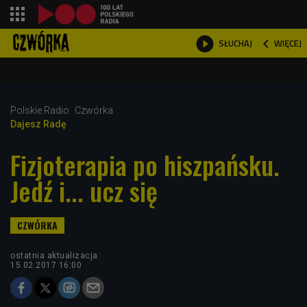
shopping_cart



WIĘCEJ
SŁUCHAJ

Polskie Radio
Czwórka
Dajesz Radę
Fizjoterapia po hiszpańsku.
Jedź i... ucz się
ostatnia aktualizacja:
15.02.2017 16:00