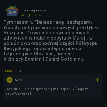
Obserwuj nas na
Google News
Tym razem w "Dajesz radę" zachęcamy
Was do odbycia erasmusowych praktyk w
Hiszpanii. O swoich doświadczeniach
zdobytych w trakcie pobytu w Murcji, w
południowo-wschodniej części Półwyspu
Iberyjskiego, opowiadają studenci
fizjoterapii z Olsztyna, bracia
bliźniacy Damian i Daniel Gościniak.
1 plik
AUDIO


26'39
Jak studiuje się fizjoterapię w Hiszpanii? (Dajesz
radę/Czwórka)