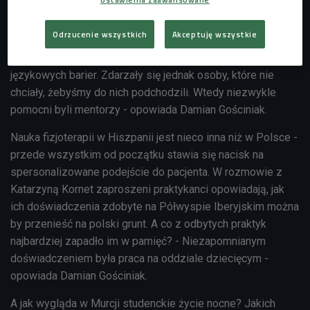
przekazywali studentom praktyczne umiejętności i
doświadczenie, ale także pomagali w kontakcie z
Odrzucenie wszystkich
Akceptuję wszystkie
pacjentami. - Większość hiszpańskich pacjentów reagowała
bardzo dobrze i szukała z nami kontaktu, pomimo
językowych barier. Zdarzały się jednak osoby, które nie
chciały, żebyśmy do nich podchodzili. Wtedy niezwykle
pomocni byli mentorzy - opowiada Damian Gościniak.
Nauka fizjoterapii w Hiszpanii jest nieco inna niż w Polsce -
przede wszystkim od początku stawia się nacisk na
spersonalizowane podejście do pacjenta. W rozmowie z
Katarzyną Kornet zaproszeni praktykanci opowiadają, jak
ich doświadczenia zdobyte na Półwyspie Iberyjskim można
by przenieść na polski grunt. A co z odbytych praktyk
najbardziej zapadło im w pamięć? - Niezapomnianym
doświadczeniem była praca na oddziale dziecięcym -
opowiada Damian Gościniak.
A jak wygląda w Murcji studenckie życie nocne? Jakich