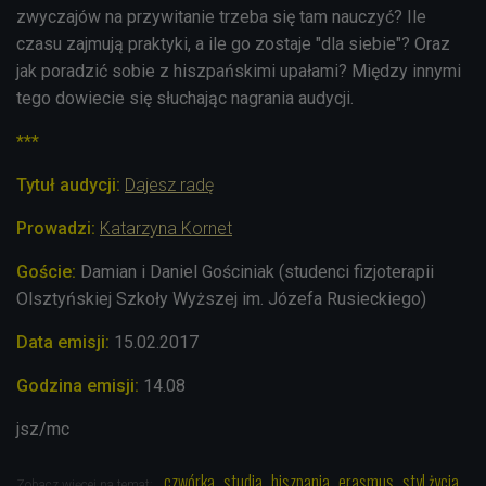
zwyczajów na przywitanie trzeba się tam nauczyć? Ile
czasu zajmują praktyki, a ile go zostaje "dla siebie"? Oraz
jak poradzić sobie z hiszpańskimi upałami? Między innymi
tego dowiecie się słuchając nagrania audycji.
***
Tytuł audycji:
Dajesz radę
Prowadzi:
Katarzyna Kornet
Goście:
Damian i Daniel Gościniak (studenci fizjoterapii
Olsztyńskiej Szkoły Wyższej im. Józefa Rusieckiego)
Data emisji:
15.02.2017
Godzina emisji:
14.08
jsz/mc
czwórka
studia
hiszpania
erasmus
styl życia
Zobacz więcej na temat: