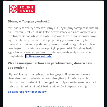
Dbamy o Twoją prywatność
My i nasi
5
partnerzy przechowujemy lub uzyskujemy dostęp do informacji
na urządzeniu, takich jak unikalne identyfikatory w plikach cookie w celu
przetwarzania danych osobowych. Użytkownik może zaakceptować swoje
wybory lub zarządzać nimi, klikając poniżej, jak również skorzystać z
prawa do sprzeciwu na podstawie prawnie uzasadnionego interesu lub w
dowolnym momencie na stronie polityki prywatności. Te wybory będą
sygnalizowane naszym partnerom i nie będą miały wpływu na dane
przeglądania.
Polityka prywatności
Czym się różnią praktyki fizjoterapii w Hiszpanii od tych w Polsce? (zdjęcie
Wraz z naszymi partnerami przetwarzamy dane w celu
ilustracyjne)
Foto: MilanMarkovic78/Shutterstock.com
zapewnienia:
- Do Hiszpanii pojechaliśmy z grupą znajomych. Pierwsze
Użycie dokładnych danych geolokalizacyjnych. Aktywne skanowanie
charakterystyki urządzenia do celów identyfikacji. Przechowywanie
wrażenie to było prawdziwe "wow", chociaż na początku
informacji na urządzeniu lub dostęp do nich. Spersonalizowane reklamy i
mieliśmy pewne problemy z mieszkaniem - wspomina
treści, pomiar reklam i treści, badnie odbiorców i ulepszanie usług.
Daniel Gościniak, który razem z bratem w Murcji odbywał
Lista partnerów (dostawców)
praktyki fizjoterapii w tamtejszym regionalnym szpitalu. Ich
przebieg nadzorowali mentorzy, którzy nie tylko
Ustawienia zaawansowane