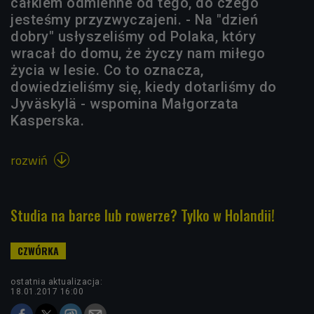
całkiem odmienne od tego, do czego
jesteśmy przyzwyczajeni. - Na "dzień
dobry" usłyszeliśmy od Polaka, który
wracał do domu, że życzy nam miłego
życia w lesie. Co to oznacza,
dowiedzieliśmy się, kiedy dotarliśmy do
Jyväskylä - wspomina Małgorzata
Kasperska.
rozwiń

Studia na barce lub rowerze? Tylko w Holandii!
ostatnia aktualizacja:
18.01.2017 16:00