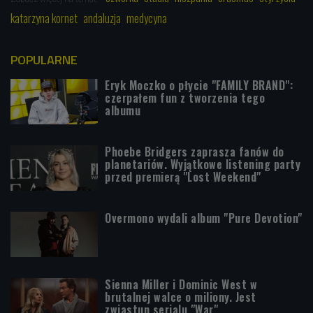
katarzyna kornet
andaluzja
medycyna
POPULARNE
Eryk Moczko o płycie "FAMILY BRAND":
czerpałem fun z tworzenia tego
albumu
Phoebe Bridgers zaprasza fanów do
planetariów. Wyjątkowe listening party
przed premierą "Lost Weekend"
Overmono wydali album "Pure Devotion"
Sienna Miller i Dominic West w
brutalnej walce o miliony. Jest
zwiastun serialu "War"