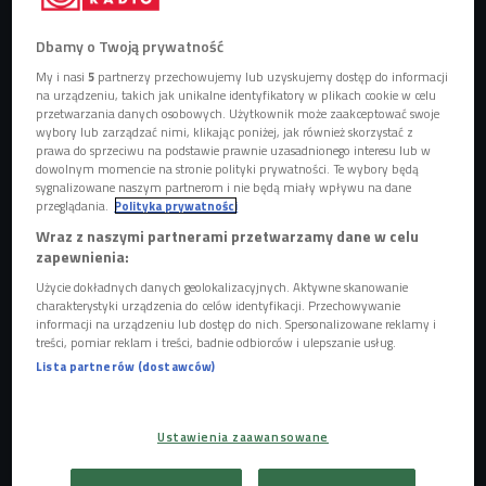
Dbamy o Twoją prywatność
My i nasi
5
partnerzy przechowujemy lub uzyskujemy dostęp do informacji
Co królowało na światowych wybiegach w mijającym roku?
Foto:
na urządzeniu, takich jak unikalne identyfikatory w plikach cookie w celu
Shutterstock/CatwalkPhotos
przetwarzania danych osobowych. Użytkownik może zaakceptować swoje
wybory lub zarządzać nimi, klikając poniżej, jak również skorzystać z
Ekologia to najważniejszy trend sezonu
prawa do sprzeciwu na podstawie prawnie uzasadnionego interesu lub w
dowolnym momencie na stronie polityki prywatności. Te wybory będą
Znikają skrzydlate aniołki Victoria's Secret i marka
sygnalizowane naszym partnerom i nie będą miały wpływu na dane
przeglądania.
Polityka prywatności
odzieżowa Rihanny
Wraz z naszymi partnerami przetwarzamy dane w celu
Dom mody Gucci świętuje stulecie istnienia
zapewnienia:
Świat mody żegna Elsę Peretti, Alberta Elbaza
Użycie dokładnych danych geolokalizacyjnych. Aktywne skanowanie
i Virgila Abloha
charakterystyki urządzenia do celów identyfikacji. Przechowywanie
informacji na urządzeniu lub dostęp do nich. Spersonalizowane reklamy i
treści, pomiar reklam i treści, badnie odbiorców i ulepszanie usług.
- To był szalony rok dla mody, a najważniejszym tematem
Lista partnerów (dostawców)
stała się ekologia - przekonuje Ada Janiszewska, autorka
modowego cyklu Czwórki. - Troska o planetę, zero waste i
Ustawienia zaawansowane
zrównoważony rozwój przestały być hasłami
zarezerwowanymi tylko dla niszowych marek. Teraz to