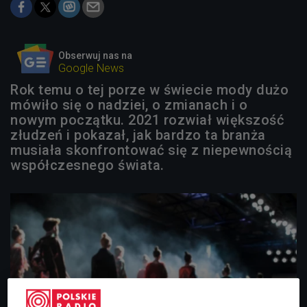
Obserwuj nas na
Google News
Rok temu o tej porze w świecie mody dużo
mówiło się o nadziei, o zmianach i o
nowym początku. 2021 rozwiał większość
złudzeń i pokazał, jak bardzo ta branża
musiała skonfrontować się z niepewnością
współczesnego świata.