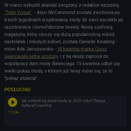
W marcu wybuchł skandal związany z redaktor naczelną
"Teen Vogue"
. - Alexi McCammond została zwolniona po
trzech tygodniach urzędowania, kiedy do sieci wyciekły jej
rasistowskie i homofobiczne tweety. Nową szefową
magazynu, który cieszy się dużą popularnością wśród
nastolatek i młodych kobiet, została Danielle Kwateng -
mówi Ada Janiszewska. -
W kwietniu marka Gucci
świętowała setne urodziny
i z tej okazji zaprosił do
współpracy dom mody Balenciaga. 15 kwietnia odbył się
wielki pokaz mody, o którym już teraz mówi się, że to
"pokaz stulecia".
POSŁUCHAJ
Jak zmienił się świat mody w 2021 roku? (Stacja
Kultura/Czwórka)
11:04