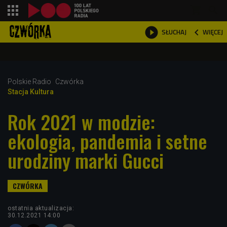
shopping_cart



WIĘCEJ
SŁUCHAJ

Polskie Radio
Czwórka
Stacja Kultura
Rok 2021 w modzie:
ekologia, pandemia i setne
urodziny marki Gucci
ostatnia aktualizacja:
30.12.2021 14:00