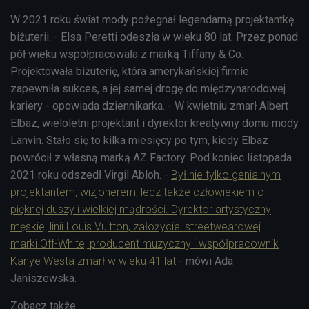
W 2021 roku świat mody pożegnał legendarną projektantkę
biżuterii. - Elsa Peretti odeszła w wieku 80 lat. Przez ponad
pół wieku współpracowała z marką Tiffany & Co.
Projektowała biżuterię, która amerykańskiej firmie
zapewniła sukces, a jej samej drogę do międzynarodowej
kariery - opowiada dziennikarka. - W kwietniu zmarł Albert
Elbaz, wieloletni projektant i dyrektor kreatywny domu mody
Lanvin. Stało się to kilka miesięcy po tym, kiedy Elbaz
powrócił z własną marką AZ Factory. Pod koniec listopada
2021 roku odszedł Virgil Abloh. -
Był nie tylko genialnym
projektantem, wizjonerem, lecz także człowiekiem o
pięknej duszy i wielkiej mądrości. Dyrektor artystyczny
męskiej linii Louis Vuitton, założyciel streetwearowej
marki Off-White, producent muzyczny i współpracownik
Kanye Westa zmarł w wieku 41 lat
- mówi Ada
Janiszewska.
Zobacz także: