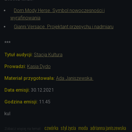
Dom Mody Herse. Symbol nowoczesności i
wyrafinowania
Gianni Versace. Projektant przepychu i nadmiaru
***
Tytuł audycji:
Stacja Kultura
Prowadzi:
Kasia Dydo
Materiał przygotowała:
Ada Janiszewska
Data emisji:
30.12
.2021
Godzina emisji:
11.45
kul
czwórka
styl życia
moda
adrianna janiszewska
Zobacz więcej na temat: