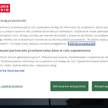
rcem tego wydarzenia jest parada łodzi
wiatłem - mówi Przemek Dziubłowski,
ezy. - Bardzo ważnym aspektem jest też
Twoją prywatność
artnerzy przechowujemy lub uzyskujemy dostęp do informacji na urządzeniu, takich jak
ory w plikach cookie w celu przetwarzania danych osobowych. Użytkownik może zaakcep
arządzać nimi, klikając poniżej, jak również skorzystać z prawa do sprzeciwu na podsta
go interesu lub w dowolnym momencie na stronie polityki prywatności. Te wybory będą 
nerom i nie będą miały wpływu na dane przeglądania.
Polityka prywatności
szymi partnerami przetwarzamy dane w celu zapewnienia:
dnych danych geolokalizacyjnych. Aktywne skanowanie charakterystyki urządzenia do ce
i. Przechowywanie informacji na urządzeniu lub dostęp do nich. Spersonalizowane reklamy 
m i treści, badnie odbiorców i ulepszanie usług.
nerów (dostawców)
a zaawansowane
Odrzucenie wszystkich
Akceptuj