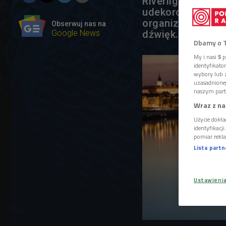
Riverlights. - Se
udekorowanych ś
organizator impr
Obserwuj nas na
Google News
dźwięk.
Dbamy o 
My i nasi
5
p
identyfikat
wybory lub z
uzasadnione
naszym part
Wraz z na
Użycie dokła
identyfikacj
pomiar rekla
Lista part
Ustawieni