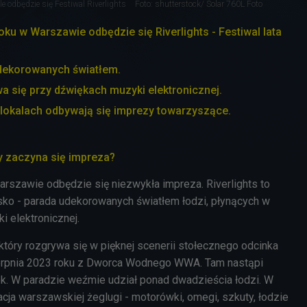
le odbędzie się Festiwal Riverlights
Foto: shutterstock/ Solar 760L Foto
oku w Warszawie odbędzie się Riverlights - Festiwal lata
udekorowanych światłem.
 się przy dźwiękach muzyki elektronicznej.
lokalach odbywają się imprezy towarzyszące.
dy zaczyna się impreza?
arszawie odbędzie się niezwykła impreza.
Riverlights to
ko - parada udekorowanych światłem łodzi, płynących w
i elektronicznej.
, który rozgrywa się w pięknej scenerii stołecznego odcinka
ierpnia 2023 roku z Dworca Wodnego WWA. Tam nastąpi
k. W paradzie weźmie udział ponad dwadzieścia łodzi. W
acja warszawskiej żeglugi - motorówki, omegi, szkuty, łodzie