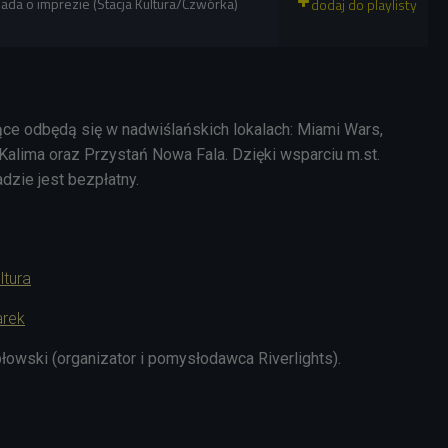
iada o imprezie (Stacja Kultura/Czwórka)
e odbędą się w nadwiślańskich lokalach: Miami Wars,
lima oraz Przystań Nowa Fala. Dzięki wsparciu m.st.
dzie jest bezpłatny.
ltura
rek
owski (organizator i pomysłodawca Riverlights).
3