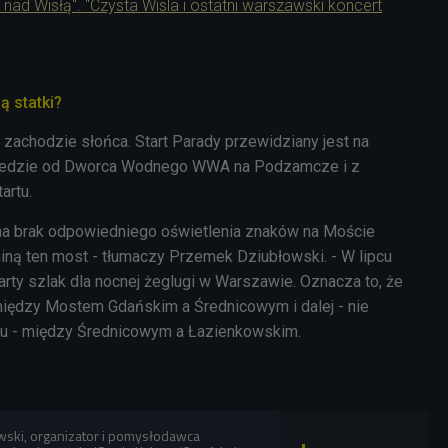
nad Wisłą". "Czysta Wisla i ostatni warszawski koncert
ą statki?
 zachodzie słońca.
Start Parady przewidziany jest na
wiedzie od Dworca Wodnego WWA na Podzamcze i z
artu.
 na brak odpowiedniego oświetlenia znaków na Moście
iną ten most - tłumaczy
Przemek Dziubłowski. - W lipcu
arty szlak dla nocnej żeglugi w Warszawie.
Oznacza to, że
iędzy Mostem Gdańskim a Średnicowym i dalej - nie
stu - między Średnicowym a Łazienkowskim.
ski, organizator i pomysłodawca