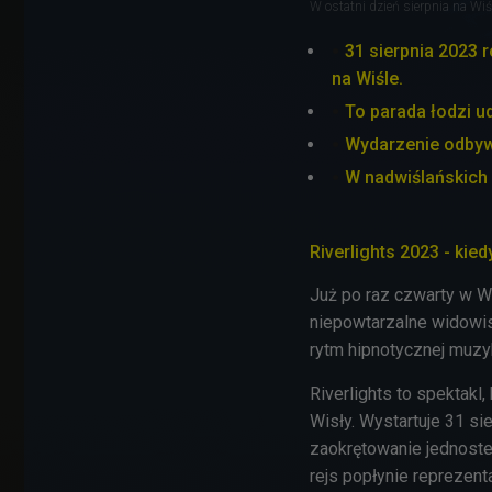
W ostatni dzień sierpnia na Wiś
31 sierpnia 2023 r
na Wiśle.
To parada łodzi 
Wydarzenie odbywa
W nadwiślańskich 
Riverlights 2023 - kie
Już po raz czwarty w W
niepowtarzalne widowis
rytm hipnotycznej muzyk
Riverlights to spektakl
Wisły. Wystartuje 31 s
zaokrętowanie jednoste
rejs popłynie reprezent