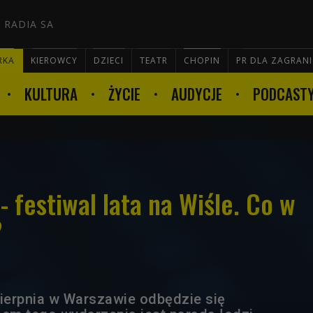
 RADIA SA
RKA
KIEROWCY
DZIECI
TEATR
CHOPIN
PR DLA ZAGRAN
KULTURA
ŻYCIE
AUDYCJE
PODCAST

 - festiwal lata na Wiśle. Co w
?
sierpnia w Warszawie odbędzie się