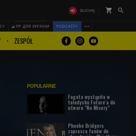
shopping_cart


SŁUCHAJ

ICY
ПР ДЛЯ УКРАЇНИ
PODCASTY
Y
ZESPÓŁ
POPULARNE
Fagata wystąpiła w
teledysku Future'a do
utworu "No Misery"
Phoebe Bridgers
zaprasza fanów do