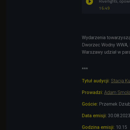
Riverlights, opow
16:49
Wydarzenia towarzysząc
Dworzec Wodny WWA, Ka
Warszawy udział w para
***
Tytuł audycji:
Stacja Ku
Prowadzi:
A
dam Smola
Goście:
Przemek Dziubł
Data emisji:
30.08.202
Godzina emisji:
10.15