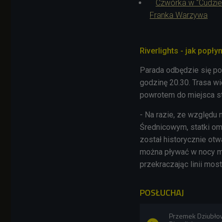
Czwórka w "Cudzie 
Franka Warzywa
Riverlights - jak popłyn
Parada odbędzie się po
godzinę 20.30. Trasa 
powrotem do miejsca st
- Na razie, ze względu
Średnicowym, statki om
został historycznie otw
można pływać w nocy m
przekraczając linii mo
POSŁUCHAJ
Przemek Dziubłow