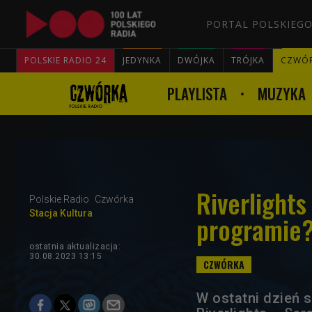
PORTAL POLSKIEGO
POLSKIE RADIO 24
JEDYNKA
DWÓJKA
TRÓJKA
CZWÓ
PLAYLISTA
MUZYKA
Riverlights
Polskie Radio
Czwórka
Stacja Kultura
programie
ostatnia aktualizacja:
30.08.2023 13:15
W ostatni dzień 