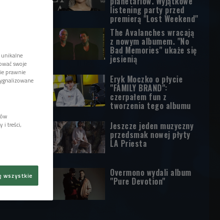
planetariów. Wyjątkowe
listening party przed
premierą "Lost Weekend"
The Avalanches wracają
z nowym albumem. "No
Bad Memories" ukaże się
 unikalne
jesienią
tować swoje
wie prawnie
Eryk Moczko o płycie
sygnalizowane
"FAMILY BRAND":
czerpałem fun z
tworzenia tego albumu
lów
Jeszcze jeden muzyczny
i treści,
przedsmak nowej płyty
LA Priesta
Overmono wydali album
ę wszystkie
"Pure Devotion"