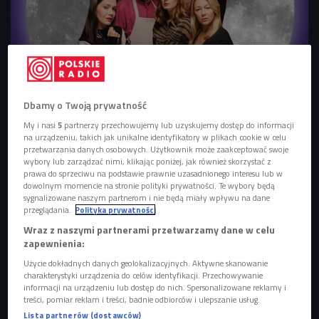
Z obsadą "Dobrze się kłamie" możemy spędzić sylwestrowy wieczór
Foto:
mat.pras.
Dbamy o Twoją prywatność
Zdaniem Kasi Dydo warto od czasu do czasu przypomnieć
My i nasi
5
partnerzy przechowujemy lub uzyskujemy dostęp do informacji
powiedzenie "kłamstwo ma krótkie nogi". Tu świetnie
na urządzeniu, takich jak unikalne identyfikatory w plikach cookie w celu
sprawdzi się spektakl
"Dobrze się kłamie" - to teatralna
przetwarzania danych osobowych. Użytkownik może zaakceptować swoje
wybory lub zarządzać nimi, klikając poniżej, jak również skorzystać z
adaptacja filmowego scenariusza
.
prawa do sprzeciwu na podstawie prawnie uzasadnionego interesu lub w
dowolnym momencie na stronie polityki prywatności. Te wybory będą
- Myślę, że w dzisiejszych czasach każdy z nas trochę
sygnalizowane naszym partnerom i nie będą miały wpływu na dane
przeglądania.
Polityka prywatności
prowadzi podwójne życie. Czasem jest to związane z
Wraz z naszymi partnerami przetwarzamy dane w celu
niecnymi zamiarami i ukrywaniem przed najbliższymi czy
zapewnienia:
społeczeństwem swojej prawdziwej natury. Czasem to po
Użycie dokładnych danych geolokalizacyjnych. Aktywne skanowanie
prostu wynika z tego, że pełnimy jakieś role społeczne,
charakterystyki urządzenia do celów identyfikacji. Przechowywanie
zawodowo sprawujemy jakieś funkcje - mówi Marcin
informacji na urządzeniu lub dostęp do nich. Spersonalizowane reklamy i
treści, pomiar reklam i treści, badnie odbiorców i ulepszanie usług.
Hycnar, reżyser i aktor. - Nasz telefon dużo więcej wie o
Lista partnerów (dostawców)