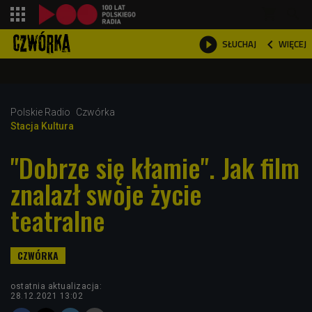
shopping_cart



WIĘCEJ
SŁUCHAJ

Polskie Radio
Czwórka
Stacja Kultura
"Dobrze się kłamie". Jak film
znalazł swoje życie
teatralne
ostatnia aktualizacja:
28.12.2021 13:02