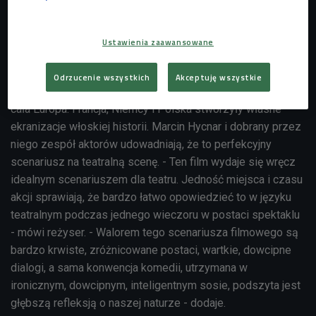
nas, jakimi naprawdę jesteśmy ludźmi, o tym, co nam
doskwiera, co nas boli, co nas ekscytuje. I o tym m.in. jest
nasze przedstawienie - dodaje.
Ustawienia zaawansowane
Film do teatru
Odrzucenie wszystkich
Akceptuję wszystkie
Film "Dobrze się kłamie w miłym towarzystwie" pokochała
cała Europa. Francja, Niemcy i Polska stworzyły własne
ekranizacje włoskiej historii. Marcin Hycnar i dobrany przez
niego zespół aktorów udowadniają, że to perfekcyjny
scenariusz na teatralną scenę. - Ten film wydaje się wręcz
idealnym scenariuszem dla teatru. Jedność miejsca i czasu
akcji sprawiają, że bardzo łatwo opowiedzieć to w języku
teatralnym podczas jednego wieczoru w postaci spektaklu
- mówi reżyser. - Walorem tego scenariusza filmowego są
bardzo krwiste, zróżnicowane postaci, wartkie, dowcipne
dialogi, a sama konwencja komedii, utrzymana w
ironicznym, dowcipnym, inteligentnym sosie, podszyta jest
głębszą refleksją o naszej naturze - dodaje.