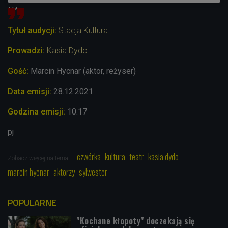
***
Tytuł audycji:
Stacja Kultura
Prowadzi:
Kasia Dydo
Gość:
Marcin Hycnar (aktor, reżyser)
Data emisji:
28.12.2021
Godzina emisji:
10.17
pj
czwórka
kultura
teatr
kasia dydo
Zobacz więcej na temat:
marcin hycnar
aktorzy
sylwester
POPULARNE
"Kochane kłopoty" doczekają się