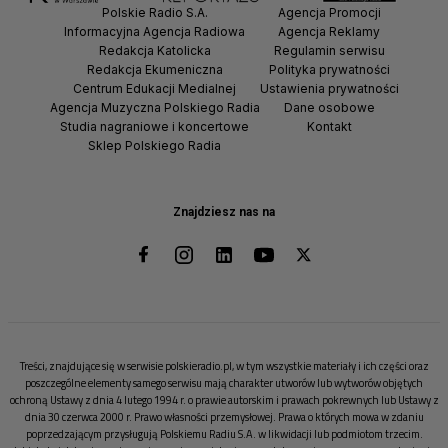
Polskie Radio S.A.
Agencja Promocji
Informacyjna Agencja Radiowa
Agencja Reklamy
Redakcja Katolicka
Regulamin serwisu
Redakcja Ekumeniczna
Polityka prywatności
Centrum Edukacji Medialnej
Ustawienia prywatności
Agencja Muzyczna Polskiego Radia
Dane osobowe
Studia nagraniowe i koncertowe
Kontakt
Sklep Polskiego Radia
Znajdziesz nas na
Treści, znajdujące się w serwisie polskieradio.pl, w tym wszystkie materiały i ich części oraz
poszczególne elementy samego serwisu mają charakter utworów lub wytworów objętych
ochroną Ustawy z dnia 4 lutego 1994 r. o prawie autorskim i prawach pokrewnych lub Ustawy z
dnia 30 czerwca 2000 r. Prawo własności przemysłowej. Prawa o których mowa w zdaniu
poprzedzającym przysługują Polskiemu Radiu S.A. w likwidacji lub podmiotom trzecim.