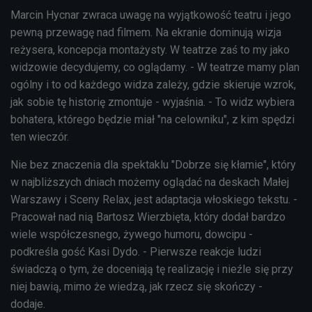
Marcin Hycnar zwraca uwagę na wyjątkowość teatru i jego
pewną przewagę nad filmem. Na ekranie dominują wizja
reżysera, koncepcja montażysty. W teatrze zaś to my jako
widzowie decydujemy, co oglądamy. - W teatrze mamy plan
ogólny i to od każdego widza zależy, gdzie skieruje wzrok,
jak sobie tę historię zmontuje - wyjaśnia. - To widz wybiera
bohatera, którego będzie miał "na celowniku", z kim spędzi
ten wieczór.
Nie bez znaczenia dla spektaklu "Dobrze się kłamie", który
w najbliższych dniach możemy oglądać na deskach Małej
Warszawy i Sceny Relax, jest adaptacja włoskiego tekstu. -
Pracował nad nią Bartosz Wierzbięta, który dodał bardzo
wiele współczesnego, żywego humoru, dowcipu -
podkreśla gość Kasi Dydo. - Pierwsze reakcje ludzi
świadczą o tym, że doceniają tę realizację i nieźle się przy
niej bawią, mimo że wiedzą, jak rzecz się skończy -
dodaje.