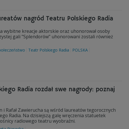
ureatów nagród Teatru Polskiego Radia
 za wybitne kreacje aktorskie oraz uhonorował osoby
zystej gali "Splendorów" uhonorowani zostali również
połeczeństwo
Teatr Polskiego Radia
POLSKA
kiego Radia rozdał swe nagrody: poznaj
n i Rafał Zawierucha są wśród laureatów tegorocznych
go Radia. Na dzisiejszą galę wręczenia statuetek
iłośnicy radiowego teatru wyobraźni.
rta Piasecka