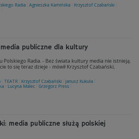
lskiego Radia
Agnieszka Kamińska
Krzysztof Czabański
c
 media publiczne dla kultury
olskiego Radia. - Bez świata kultury media nie istnieją.
e to się teraz dzieje - mówił Krzysztof Czabański,
a
TEATR
Krzysztof Czabański
Janusz Kukuła
ka
Lucyna Malec
Grzegorz Press
ki: media publiczne służą polskiej