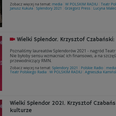
Zobacz więcej na temat:
media
W POLSKIM RADIU
Teatr Po
Janusz Kukuła
Splendory 2021
Grzegorz Press
Lucyna Male
Wielki Splendor. Krzysztof Czabański:
Poznaliśmy laureatów Splendorów 2021 - nagród Teatru P
Nie byłoby sensu wzmacniać ich finansowo, a na szczęści
przewodniczący RMN.
Zobacz więcej na temat:
Splendory 2021
Polskie Radio
medi
Teatr Polskiego Radia
W POLSKIM RADIU
Agnieszka Kamińs
Wielki Splendor 2021. Krzysztof Czabańs
kulturze