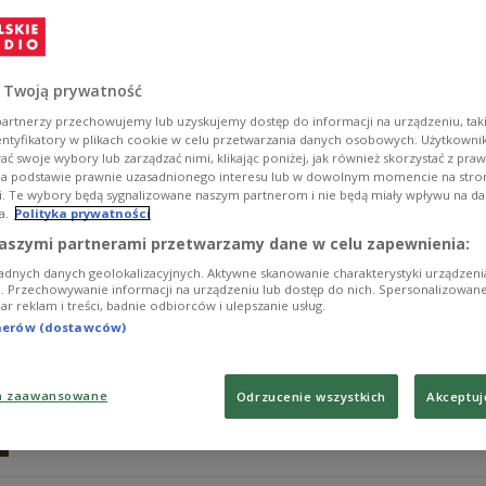
Bardini
Choć nie grał ról pierwszoplanowych, jego kreacje przes
osobowością. Uchodził za mistrza radiowych słuchowisk. 
 Twoją prywatność
z najwybitniejszych pedagogów. Mija 30 lat od śmierci
nagrań z archiwów Polskiego Radia.
artnerzy przechowujemy lub uzyskujemy dostęp do informacji na urządzeniu, taki
entyfikatory w plikach cookie w celu przetwarzania danych osobowych. Użytkown
Zobacz więcej na temat:
Aleksander Bardini
Dwójka
KULTUR
ć swoje wybory lub zarządzać nimi, klikając poniżej, jak również skorzystać z pra
na podstawie prawnie uzasadnionego interesu lub w dowolnym momencie na stroni
i. Te wybory będą sygnalizowane naszym partnerom i nie będą miały wpływu na d
a.
Polityka prywatności
Jadwiga Jankowska-Cieślak: mój konta
aszymi partnerami przetwarzamy dane w celu zapewnienia:
adnych danych geolokalizacyjnych. Aktywne skanowanie charakterystyki urządzen
- Radio to dla mnie niebywałe medium, ponieważ mój kon
ji. Przechowywanie informacji na urządzeniu lub dostęp do nich. Spersonalizowane
iar reklam i treści, badnie odbiorców i ulepszanie usług.
Jako mała dziewczynka odsłuchiwałam bardzo dużo audyc
na nie czekałam i tak głęboko je przeżywałam, że częs
tnerów (dostawców)
mówiła w Dwójce Jadwiga Jankowska-Cieślak, tegoroczn
Splendor".
a zaawansowane
Odrzucenie wszystkich
Akceptuj
Zobacz więcej na temat:
Jadwiga Jankowska-Cieślak
aktorzy
KULTURA
Dwójka
Teatr Polskiego Radia