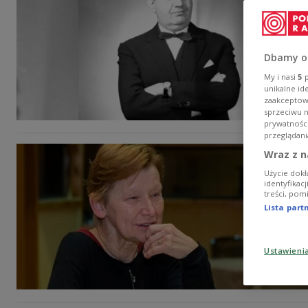
Dbamy o
My i nasi
5
p
unikalne id
zaakceptowa
sprzeciwu 
prywatnośc
przeglądani
Wraz z n
Użycie dokł
identyfikac
treści, pom
Lista par
Ustawieni