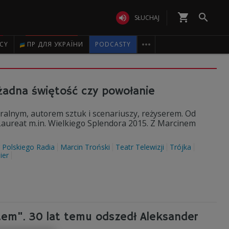
shopping_cart


SŁUCHAJ

ICY
ПР ДЛЯ УКРАЇНИ
PODCASTY
 żadna świętość czy powołanie
ralnym, autorem sztuk i scenariuszy, reżyserem. Od
. Laureat m.in. Wielkiego Splendora 2015. Z Marcinem
 Polskiego Radia
Marcin Troński
Teatr Telewizji
Trójka
ier
tem". 30 lat temu odszedł Aleksander