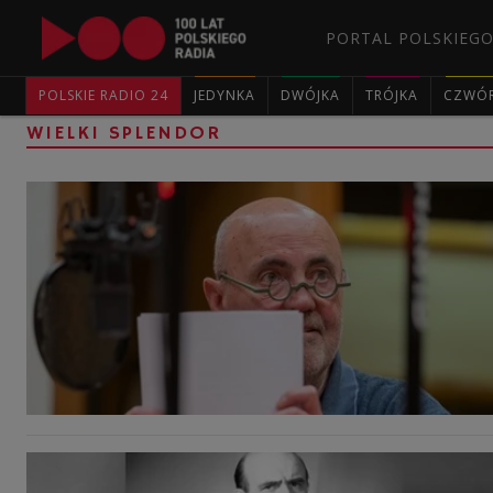
PORTAL POLSKIEGO
POLSKIE RADIO 24
JEDYNKA
DWÓJKA
TRÓJKA
CZWÓ
WIELKI SPLENDOR