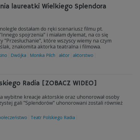
ia laureatki Wielkiego Splendora
nolegle dostałam do ręki scenariusz filmu pt.
Innego spojrzenia" i miałam dylemat, na co się
czy "Przesłuchanie", które wszyscy wiemy na czym
lak, znakomita aktorka teatralna i filmowa.
kino
Dwójka
Monika Pilch
aktor
aktorstwo
lskiego Radia [ZOBACZ WIDEO]
 za wybitne kreacje aktorskie oraz uhonorował osoby
zystej gali "Splendorów" uhonorowani zostali również
połeczeństwo
Teatr Polskiego Radia