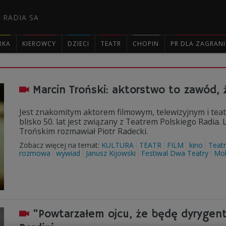
 RADIA SA
RKA
KIEROWCY
DZIECI
TEATR
CHOPIN
PR DLA ZAGRAN

Marcin Troński: aktorstwo to zawód,
Jest znakomitym aktorem filmowym, telewizyjnym i teat
blisko 50. lat jest związany z Teatrem Polskiego Radia
Trońskim rozmawiał Piotr Radecki.
Zobacz więcej na temat:
KULTURA
TEATR
FILM
kino
Teatr
rozmowa
wywiad
Janusz Kijowski
Festiwal Dwa Teatry
Mol
"Powtarzałem ojcu, że będę dyrygen