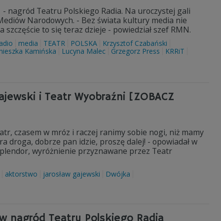
 nagród Teatru Polskiego Radia. Na uroczystej gali
Mediów Narodowych. - Bez świata kultury media nie
 szczęście to się teraz dzieje - powiedział szef RMN.
adio
media
TEATR
POLSKA
Krzysztof Czabański
nieszka Kamińska
Lucyna Malec
Grzegorz Press
KRRiT
Gajewski i Teatr Wyobraźni [ZOBACZ
atr, czasem w mróz i raczej ranimy sobie nogi, niż mamy
ra droga, dobrze pan idzie, proszę dalej! - opowiadał w
 Splendor, wyróżnienie przyznawane przez Teatr
aktorstwo
jarosław gajewski
Dwójka
ów nagród Teatru Polskiego Radia