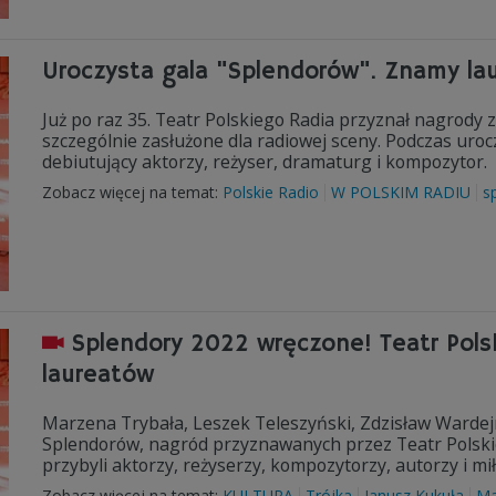
Uroczysta gala "Splendorów". Znamy la
Już po raz 35. Teatr Polskiego Radia przyznał nagrody
szczególnie zasłużone dla radiowej sceny. Podczas uroc
debiutujący aktorzy, reżyser, dramaturg i kompozytor.
Zobacz więcej na temat:
Polskie Radio
W POLSKIM RADIU
s
Splendory 2022 wręczone! Teatr Pols
laureatów
Marzena Trybała, Leszek Teleszyński, Zdzisław Wardej
Splendorów, nagród przyznawanych przez Teatr Polskie
przybyli aktorzy, reżyserzy, kompozytorzy, autorzy i m
Zobacz więcej na temat:
KULTURA
Trójka
Janusz Kukuła
Ma