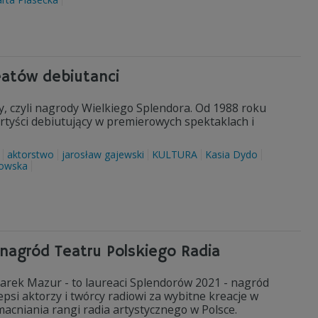
eatów debiutanci
y, czyli nagrody Wielkiego Splendora. Od 1988 roku
artyści debiutujący w premierowych spektaklach i
aktorstwo
jarosław gajewski
KULTURA
Kasia Dydo
bowska
 nagród Teatru Polskiego Radia
arek Mazur - to laureaci Splendorów 2021 - nagród
psi aktorzy i twórcy radiowi za wybitne kreacje w
acniania rangi radia artystycznego w Polsce.