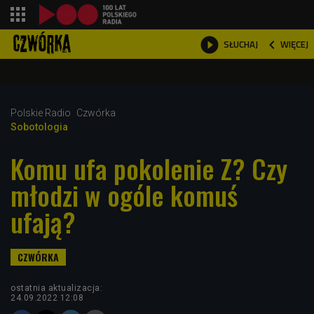
shopping_cart



WIĘCEJ
SŁUCHAJ

Polskie Radio
Czwórka
Sobotologia
Komu ufa pokolenie Z? Czy
młodzi w ogóle komuś
ufają?
ostatnia aktualizacja:
24.09.2022 12:08