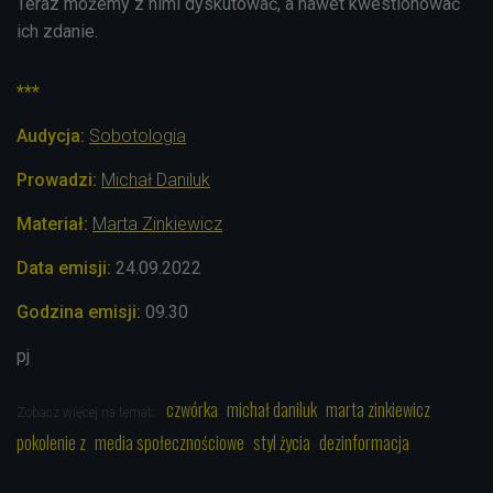
Teraz możemy z nimi dyskutować, a nawet kwestionować
ich zdanie.
***
Audycja:
Sobotologia
Prowadzi:
Michał Daniluk
Materiał:
Marta Zinkiewicz
Data emisji:
24
.09
.2022
Godzina emisji:
09.30
pj
czwórka
michał daniluk
marta zinkiewicz
Zobacz więcej na temat:
pokolenie z
media społecznościowe
styl życia
dezinformacja