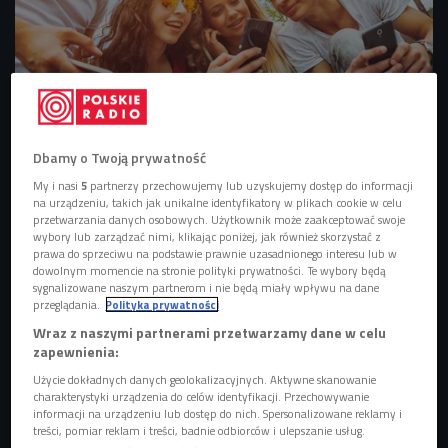
Coraz częściej informacji szukamy w mediach społecznościowych
Foto:
Leszek Glasner/Shutterstock
Dbamy o Twoją prywatność
Okazuje się, że w informacje wyszukane w mediach
My i nasi
5
partnerzy przechowujemy lub uzyskujemy dostęp do informacji
na urządzeniu, takich jak unikalne identyfikatory w plikach cookie w celu
społecznościowych młode pokolenie wierzy
przetwarzania danych osobowych. Użytkownik może zaakceptować swoje
najchętniej.
Dużo rzadziej sięga do wyszukiwarki, chętniej
wybory lub zarządzać nimi, klikając poniżej, jak również skorzystać z
prawa do sprzeciwu na podstawie prawnie uzasadnionego interesu lub w
do TikToka, Facebooka, Instagrama. - Zjawisko jest duże i
dowolnym momencie na stronie polityki prywatności. Te wybory będą
wydaje się, że nasila się od zeszłego roku - mówi Weronika
sygnalizowane naszym partnerom i nie będą miały wpływu na dane
przeglądania.
Polityka prywatności
Modzelewska, specjalistka od Instagrama i TikToka, która
Wraz z naszymi partnerami przetwarzamy dane w celu
prowadzi w mediach społecznościowych profil "Przystanek
zapewnienia:
Internet". - Z ostatnich badań m.in. Googla wynika, że ponad
Użycie dokładnych danych geolokalizacyjnych. Aktywne skanowanie
40 proc. tzw. generacji Z szuka informacji na TikToku i
charakterystyki urządzenia do celów identyfikacji. Przechowywanie
Instagramie, w mediach społecznościowych, a nie w
informacji na urządzeniu lub dostęp do nich. Spersonalizowane reklamy i
treści, pomiar reklam i treści, badnie odbiorców i ulepszanie usług.
wyszukiwarce Google. Wizualna forma treści bardziej