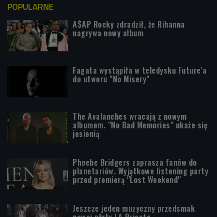
POPULARNE
A$AP Rocky zdradził, że Rihanna
nagrywa nowy album
Fagata wystąpiła w teledysku Future'a
do utworu "No Misery"
The Avalanches wracają z nowym
albumem. "No Bad Memories" ukaże się
jesienią
Phoebe Bridgers zaprasza fanów do
planetariów. Wyjątkowe listening party
przed premierą "Lost Weekend"
Jeszcze jeden muzyczny przedsmak
nowej płyty LA Priesta