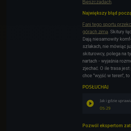
Bieszczadach
.
Największy błąd pocz
Fani tego sportu przeko
górach zimą
. Skitury 
Dają niesamowity komfo
szlakach, nie mówiąc ju
skiturowcy, polega na ty
nartach - wyjaśnia roz
zjechać. O ile trasa je
chce "wyjść w teren", to
POSŁUCHAJ
Jak i gdzie upraw
05:29
Pozwól ekspertom zatr