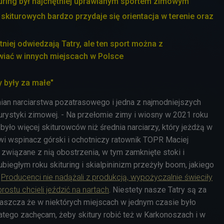
uring był najchętniej uprawianym sportem zimowym
skiturowych bardzo przydaje się orientacja w terenie oraz
niej odwiedzają Tatry, ale ten sport można z
iać w innych miejscach w Polsce
y były za małe"
mian narciarstwa pozatrasowego i jedna z najmodniejszych
turystyki zimowej. - Na przełomie zimy i wiosny w 2021 roku
ło więcej skiturowców niż średnia narciarzy, który jeżdżą w
i wspinacz górski i ochotniczy ratownik TOPR Maciej
i związane z nią obostrzenia, w tym zamknięte stoki i
ubiegłym roku skituring i skialpininizm przeżyły boom, jakiego
.
Producenci nie nadążali z produkcją, wypożyczalnie świeciły
rostu chcieli jeździć na nartach
. Niestety nasze Tatry są za
właszcza że w niektórych miejscach w jednym czasie było
atego zachęcam, żeby skitury robić też w Karkonoszach i w