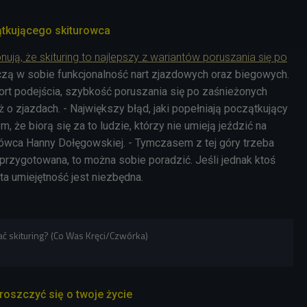
ątkującego skiturowca
nują, że skituring to najlepszy z wariantów poruszania się po
łączą w sobie funkcjonalność nart zjazdowych oraz biegowych.
rt podejścia, szybkość poruszania się po zaśnieżonych
ż o zjazdach. - Największy błąd, jaki popełniają początkujący
m, że biorą się za to ludzie, którzy nie umieją jeździć na
mówca Hanny Dołęgowskiej. - Tymczasem z tej góry trzeba
st przygotowana, to można sobie poradzić. Jeśli jednak ktoś
 ta umiejętność jest niezbędna.
iać skituring? (Co Was Kręci/Czwórka)
oszczyć się o twoje życie