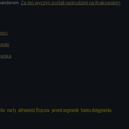
panderem.
Za ten wyczyn zostali nagrodzeni na Krakowskim
ręci
wski
owska
2
rka
narty
aktywność fizyczna
jeremi angowski
hanna dołęgowska