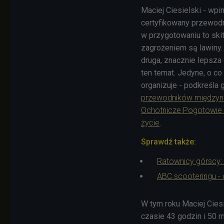
Maciej Ciesielski - wpi
certyfikowany przewodni
w przygotowaniu to sk
zagrożeniem są lawiny. 
druga, znacznie lepsza 
ten temat. Jedyne, o co 
organizuje - podkreśla 
przewodników międzyna
Ochotnicze Pogotowie 
życie
.
Sprawdź także:
Ratownicy górscy: 
ABC scooteringu - 
W tym roku Maciej Cies
czasie 43 godzin i 50 m