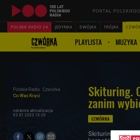
PORTAL POLSKIEGO
POLSKIE RADIO 24
JEDYNKA
DWÓJKA
TRÓJKA
CZWÓ
PLAYLISTA
MUZYKA
Skituring. 
Polskie Radio
Czwórka
Co Was Kręci
zanim wybi
ostatnia aktualizacja:
02.01.2022 15:20
Skituring to sfer