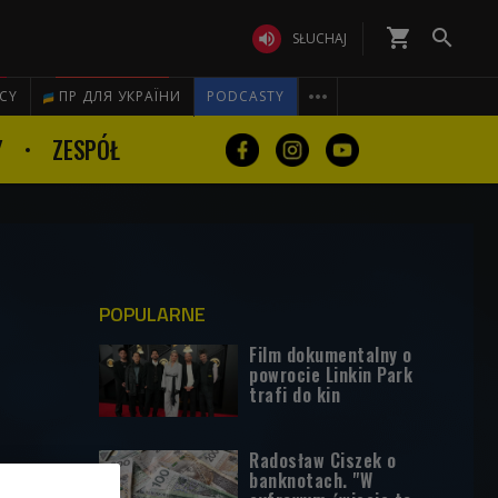
shopping_cart


SŁUCHAJ

ICY
ПР ДЛЯ УКРАЇНИ
PODCASTY
Y
ZESPÓŁ
POPULARNE
Film dokumentalny o
powrocie Linkin Park
trafi do kin
Radosław Ciszek o
banknotach. "W