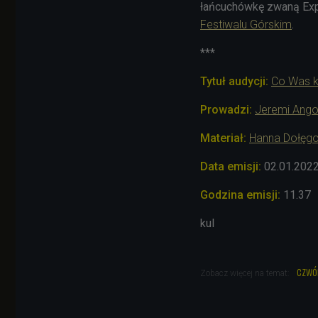
łańcuchówkę zwaną Ex
Festiwalu Górskim
.
***
Tytuł audycji:
Co Was k
Prowadzi:
Jeremi Ango
Materiał:
Hanna Dołęg
Data emisji:
02.01.202
Godzina emisji:
11.37
kul
czwó
Zobacz więcej na temat: