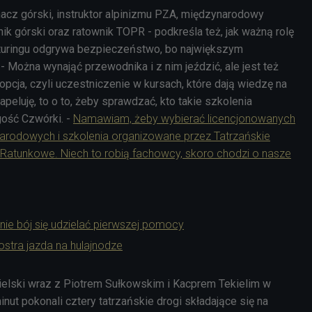
nacz górski, instruktor alpinizmu PZA, międzynarodowy
k górski oraz ratownik TOPR - podkreśla też, jak ważną rolę
ituringu odgrywa bezpieczeństwo, bo największym
- Można wynająć przewodnika i z nim jeździć, ale jest też
opcja, czyli uczestniczenie w kursach, które dają wiedzę na
apeluję, to o to, żeby sprawdzać, kto takie szkolenia
gość Czwórki. -
Namawiam, żeby wybierać licencjonowanych
rodowych i szkolenia organizowane przez Tatrzańskie
Ratunkowe. Niech to robią fachowcy, skoro chodzi o nasze
nie bój się udzielać pierwszej pomocy
ostra jazda na hulajnodze
ielski wraz z Piotrem Sułkowskim i Kacprem Tekielim w
inut pokonali cztery tatrzańskie drogi składające się na