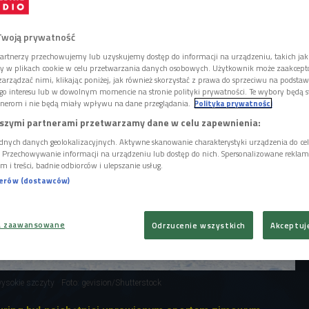
k. Choć w tej dyscyplinie jest dużo swobody i
rto się do tego odpowiednio przygotować.
Twoją prywatność
artnerzy przechowujemy lub uzyskujemy dostęp do informacji na urządzeniu, takich jak
ory w plikach cookie w celu przetwarzania danych osobowych. Użytkownik może zaakcep
arządzać nimi, klikając poniżej, jak również skorzystać z prawa do sprzeciwu na podsta
go interesu lub w dowolnym momencie na stronie polityki prywatności. Te wybory będą 
nerom i nie będą miały wpływu na dane przeglądania.
Polityka prywatności
szymi partnerami przetwarzamy dane w celu zapewnienia:
dnych danych geolokalizacyjnych. Aktywne skanowanie charakterystyki urządzenia do ce
i. Przechowywanie informacji na urządzeniu lub dostęp do nich. Spersonalizowane reklamy 
m i treści, badnie odbiorców i ulepszanie usług.
nerów (dostawców)
a zaawansowane
Odrzucenie wszystkich
Akceptuj
ysokie szczyty
Foto: gevision/Shutterstock