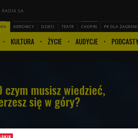
 RADIA SA
RKA
KIEROWCY
DZIECI
TEATR
CHOPIN
PR DLA ZAGRAN
KULTURA
ŻYCIE
AUDYCJE
PODCAST

O czym musisz wiedzieć,
erzesz się w góry?
a wolności i uniezależnienia się od wyciągów,