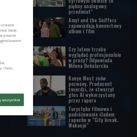
cyfrowym świecie to
piękny analogowy
przedmiot"
Amyl and the Sniffers
zapowiadają koncertowy
 unikalne
album i film
tować swoje
wie prawnie
sygnalizowane
Czy latem trzeba
wyglądać profesjonalnie
w pracy? Odpowiada
lów
Milena Bekalarska
i treści,
Kanye West znów
pozwany. Producent
twierdzi, że stworzył
głos AI wykorzystany
przez rapera
ę wszystkie
Turystyka filmowa i
podróżowanie śladem
zapachu w "City break.
Wakacje"