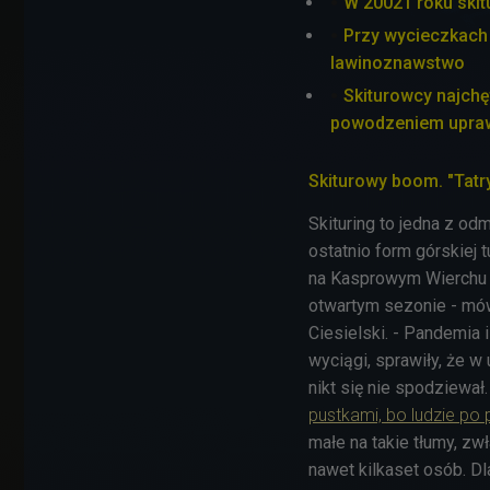
W 20021 roku skit
Przy wycieczkach 
lawinoznawstwo
Skiturowcy najchęt
powodzeniem upraw
Skiturowy boom. "Tatr
Skituring to jedna z od
ostatnio form górskiej 
na Kasprowym Wierchu by
otwartym sezonie - mów
Ciesielski. - Pandemia 
wyciągi, sprawiły, że w 
nikt się nie spodziewał
pustkami, bo ludzie po p
małe na takie tłumy, z
nawet kilkaset osób. Dl