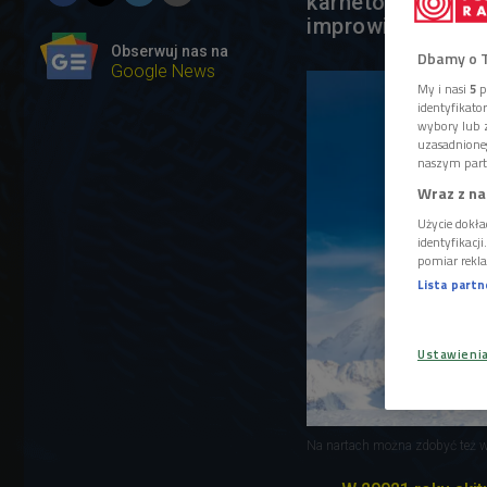
karnetów i koleje
improwizacji, wa
Obserwuj nas na
Dbamy o 
Google News
My i nasi
5
p
identyfikat
wybory lub z
uzasadnione
naszym part
Wraz z na
Użycie dokła
identyfikacj
pomiar rekla
Lista part
Ustawieni
Na nartach można zdobyć też w