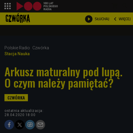
shopping_cart



WIĘCEJ
SŁUCHAJ

Polskie Radio
Czwórka
Stacja Nauka
Arkusz maturalny pod lupą.
O czym należy pamiętać?
ostatnia aktualizacja:
28.04.2020 18:00