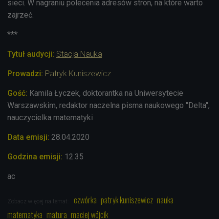
sieci. W nagraniu polecenia adresów stron, na które warto
zajrzeć.
***
Tytuł audycji:
Stacja Nauka
Prowadzi:
Patryk Kuniszewicz
Gość:
Kamila Łyczek, doktorantka na Uniwersytecie
Warszawskim, redaktor naczelna pisma naukowego "Delta",
nauczycielka matematyki
Data emisji:
28.04.
2020
Godzina emisji:
12.35
ac
czwórka
patryk kuniszewicz
nauka
Zobacz więcej na temat:
matematyka
matura
maciej wójcik