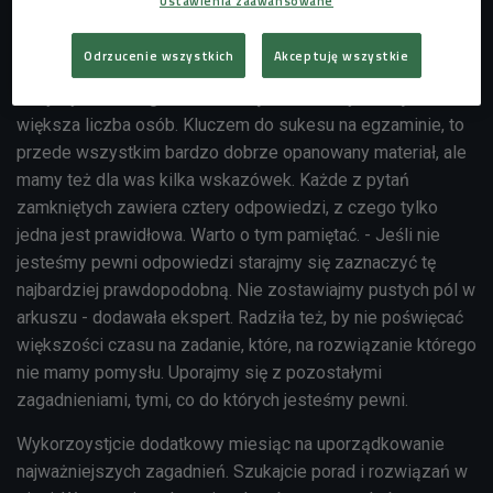
Ustawienia zaawansowane
matematyki.
Odrzucenie wszystkich
Akceptuję wszystkie
Ambicje mamy jednak znacznie większe, na co wskazują
statystyki. Każdego roku maturę z matematyki zdaje
większa liczba osób. Kluczem do sukesu na egzaminie, to
przede wszystkim bardzo dobrze opanowany materiał, ale
mamy też dla was kilka wskazówek. Każde z pytań
zamkniętych zawiera cztery odpowiedzi, z czego tylko
jedna jest prawidłowa. Warto o tym pamiętać. - Jeśli nie
jesteśmy pewni odpowiedzi starajmy się zaznaczyć tę
najbardziej prawdopodobną. Nie zostawiajmy pustych pól w
arkuszu - dodawała ekspert. Radziła też, by nie poświęcać
większości czasu na zadanie, które, na rozwiązanie którego
nie mamy pomysłu. Uporajmy się z pozostałymi
zagadnieniami, tymi, co do których jesteśmy pewni.
Wykorzoystjcie dodatkowy miesiąc na uporządkowanie
najważniejszych zagadnień. Szukajcie porad i rozwiązań w