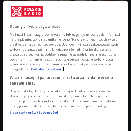
Dbamy o Twoją prywatność
My i nasi
5
partnerzy przechowujemy lub uzyskujemy dostęp do informacji
na urządzeniu, takich jak unikalne identyfikatory w plikach cookie w celu
przetwarzania danych osobowych. Użytkownik może zaakceptować swoje
wybory lub zarządzać nimi, klikając poniżej, jak również skorzystać z
prawa do sprzeciwu na podstawie prawnie uzasadnionego interesu lub w
dowolnym momencie na stronie polityki prywatności. Te wybory będą
zdjęcie ilustryjne
Foto: PAP/Lech Muszyński
sygnalizowane naszym partnerom i nie będą miały wpływu na dane
przeglądania.
Polityka prywatności
Jak wygląda i jak skonstruowany jest typowy arkusz
Wraz z naszymi partnerami przetwarzamy dane w celu
maturalny? Egzmin, który odbędzie się w zerwcu potrwa
zapewnienia:
170 minut. Uczniowie mogą spodziewać się od 20 do 25
Użycie dokładnych danych geolokalizacyjnych. Aktywne skanowanie
zadań zamkniętych i od 8 do 15 zadań otwartych. - Ogółem
charakterystyki urządzenia do celów identyfikacji. Przechowywanie
informacji na urządzeniu lub dostęp do nich. Spersonalizowane reklamy i
do zdobycia jest 30 punktów, żeby zdać musimy zdobyć
treści, pomiar reklam i treści, badnie odbiorców i ulepszanie usług.
min. 30 procent, o przekłada się na 15 punktów, czyli... np.
Lista partnerów (dostawców)
tylko pytania zamknięte - mówiła
Kamila Łyczek,
doktorantka na Uniwersytecie Warszawskim, redaktor
naczelna pisma naukowego "Delta", nauczycielka