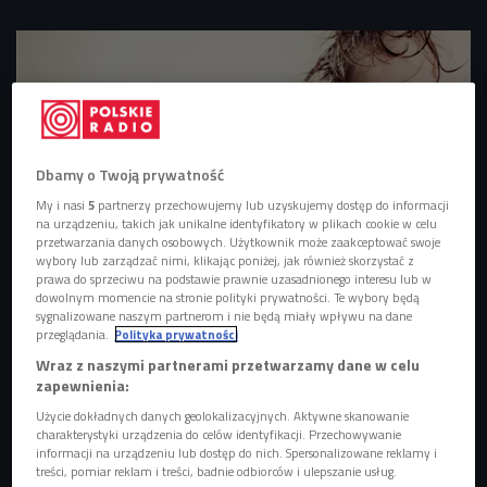
Dbamy o Twoją prywatność
My i nasi
5
partnerzy przechowujemy lub uzyskujemy dostęp do informacji
na urządzeniu, takich jak unikalne identyfikatory w plikach cookie w celu
przetwarzania danych osobowych. Użytkownik może zaakceptować swoje
wybory lub zarządzać nimi, klikając poniżej, jak również skorzystać z
prawa do sprzeciwu na podstawie prawnie uzasadnionego interesu lub w
dowolnym momencie na stronie polityki prywatności. Te wybory będą
zdjęcie ilustracyjne
Foto: pixabay/andreas160578
sygnalizowane naszym partnerom i nie będą miały wpływu na dane
przeglądania.
Polityka prywatności
Na zwolnieniach lekarskich Polacy w zeszłym roku spędzili
Wraz z naszymi partnerami przetwarzamy dane w celu
aż 229 milionów dni. To absolutny rekord. Najczęściej
zapewnienia:
powodem była depresja.
Wioletta Matysiak trener i coach w
Użycie dokładnych danych geolokalizacyjnych. Aktywne skanowanie
Fabryce Motywacji wyjaśniała, że powodem nagromadzenia
charakterystyki urządzenia do celów identyfikacji. Przechowywanie
sytuacji stresowych jest nasz styl życia. - Otacza nas coraz
informacji na urządzeniu lub dostęp do nich. Spersonalizowane reklamy i
treści, pomiar reklam i treści, badnie odbiorców i ulepszanie usług.
więcej bodźców, na które musimy reagować. Stres sam w