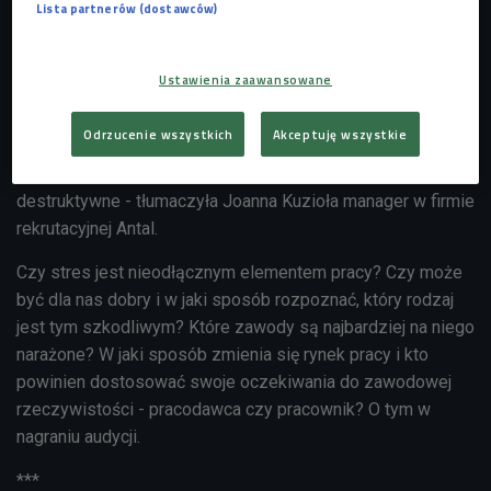
Lista partnerów (dostawców)
sobie nie jest zły. Problem pojawia się, kiedy w naszym
życiu jest go za dużo - przekonywała.
Ustawienia zaawansowane
- Ludzie wykształcili stres ewolucyjnie, żeby reagować na
otaczającą nas rzeczywistość.
W niewielkiej ilości jest nam
Odrzucenie wszystkich
Akceptuję wszystkie
potrzebny zawsze.
Istnieją jednak takie jego odmiany, które
- jeśli pojawiają się w naszym życiu zbyt często - mogą być
destruktywne - tłumaczyła
Joanna Kuzioła manager w firmie
rekrutacyjnej Antal.
Czy stres jest nieodłącznym elementem pracy? Czy może
być dla nas dobry i w jaki sposób rozpoznać, który rodzaj
jest tym szkodliwym?
Które zawody są najbardziej na niego
narażone? W jaki sposób zmienia się rynek pracy i kto
powinien dostosować swoje oczekiwania do zawodowej
rzeczywistości - pracodawca czy pracownik? O tym w
nagraniu audycji.
***