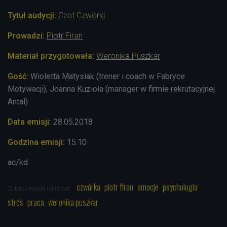
Tytuł audycji:
Czat Czwórki
Prowadzi:
Piotr Firan
Materiał przygotowała:
Weronika Puszkar
Gość:
Wioletta Matysiak (trener i coach w Fabryce
Motywacji), Joanna Kuzioła (manager w firmie rekrutacyjnej
Antal)
Data emisji:
28.05.2018
Godzina emisji:
15.10
ac/kd
czwórka
piotr firan
emocje
psychologia
Zobacz więcej na temat:
stres
praca
weronika puszkar