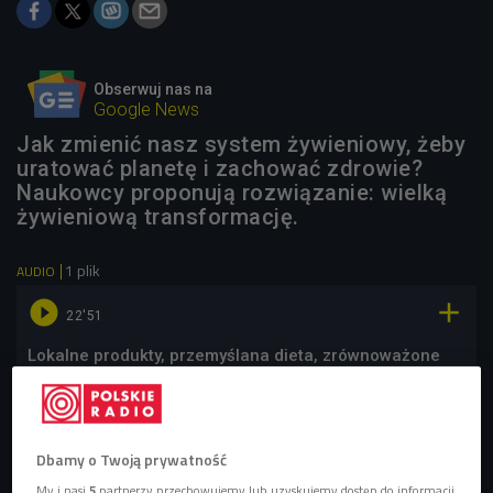
Obserwuj nas na
Google News
Jak zmienić nasz system żywieniowy, żeby
uratować planetę i zachować zdrowie?
Naukowcy proponują rozwiązanie: wielką
żywieniową transformację.
1 plik
AUDIO


22'51
Lokalne produkty, przemyślana dieta, zrównoważone
rolnictwo. Jak możemy pomóc naszemu środowisku?
(Czat Czwórki)
Dbamy o Twoją prywatność
My i nasi
5
partnerzy przechowujemy lub uzyskujemy dostęp do informacji