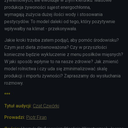
żywieniowych, ale ewoluuje w złym kierunku. Masowe
produkcja żywoności sąjest energochłonna,
wymagają zużycia dużej ilości wody i stosowania
pestycydów. To model daleki od tego, który pozytywnie
wpływałby na klimat - przekonywała.
Jakie kroki trzeba zatem podjąć, aby pomóc środowisku?
Czym jest dieta zrównoważona? Czy w przyszłości
konieczne będzie wykluczenie z menu posiłków mięsnych?
W jaki sposób wpłynie to na nasze zdrowie? Jak zmienić
model rolnictwa i czy uda się zminimalizować skalę
produkcji i importu żywności? Zapraszamy do wysłuchania
rozmowy.
***
Tytuł audycji:
Czat Czwórki
Prowadzi:
Piotr Firan