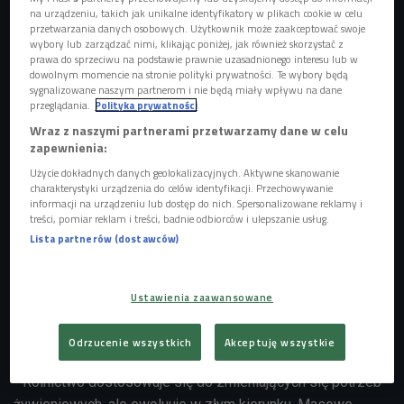
na urządzeniu, takich jak unikalne identyfikatory w plikach cookie w celu
przetwarzania danych osobowych. Użytkownik może zaakceptować swoje
wybory lub zarządzać nimi, klikając poniżej, jak również skorzystać z
prawa do sprzeciwu na podstawie prawnie uzasadnionego interesu lub w
dowolnym momencie na stronie polityki prywatności. Te wybory będą
sygnalizowane naszym partnerom i nie będą miały wpływu na dane
przeglądania.
Polityka prywatności
Wraz z naszymi partnerami przetwarzamy dane w celu
zapewnienia:
Użycie dokładnych danych geolokalizacyjnych. Aktywne skanowanie
charakterystyki urządzenia do celów identyfikacji. Przechowywanie
zdjęcie ilustracyjne
Foto: shutterstock/ Foxys Forest Manufacture
informacji na urządzeniu lub dostęp do nich. Spersonalizowane reklamy i
treści, pomiar reklam i treści, badnie odbiorców i ulepszanie usług.
- Aby transformacja żywieniowa miała sens oprócz zmiany
Lista partnerów (dostawców)
menu w diecie powinniśmy także zadbać o to, by składała
się ona z produktów wytwarzanych lokalnie, co ograniczy
Ustawienia zaawansowane
potrzebę nadmiernego importu i przekształcania ziem pod
uprawę roślin -
mówiła
Urszula Stefanowicz z Koalicji
Odrzucenie wszystkich
Akceptuję wszystkie
Klimatycznej.
- Rolnictwo dostosowuje się do zmieniających się potrzeb