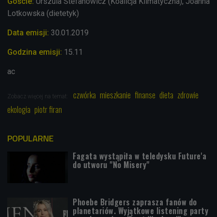
Goście:
Urszula Stefanowicz (Koalicja Klimatyczna), Joanna
Lotkowska (dietetyk)
Data emisji:
30
.01.2019
Godzina emisji:
15.11
ac
czwórka
mieszkanie
finanse
dieta
zdrowie
Zobacz więcej na temat:
ekologia
piotr firan
POPULARNE
Fagata wystąpiła w teledysku Future'a
do utworu "No Misery"
Phoebe Bridgers zaprasza fanów do
planetariów. Wyjątkowe listening party