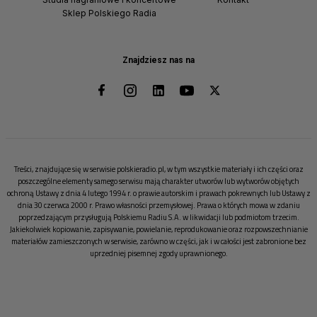
Sklep Polskiego Radia
Znajdziesz nas na
Treści, znajdujące się w serwisie polskieradio.pl, w tym wszystkie materiały i ich części oraz
poszczególne elementy samego serwisu mają charakter utworów lub wytworów objętych
ochroną Ustawy z dnia 4 lutego 1994 r. o prawie autorskim i prawach pokrewnych lub Ustawy z
dnia 30 czerwca 2000 r. Prawo własności przemysłowej. Prawa o których mowa w zdaniu
poprzedzającym przysługują Polskiemu Radiu S.A. w likwidacji lub podmiotom trzecim.
Jakiekolwiek kopiowanie, zapisywanie, powielanie, reprodukowanie oraz rozpowszechnianie
materiałów zamieszczonych w serwisie, zarówno w części, jak i w całości jest zabronione bez
uprzedniej pisemnej zgody uprawnionego.