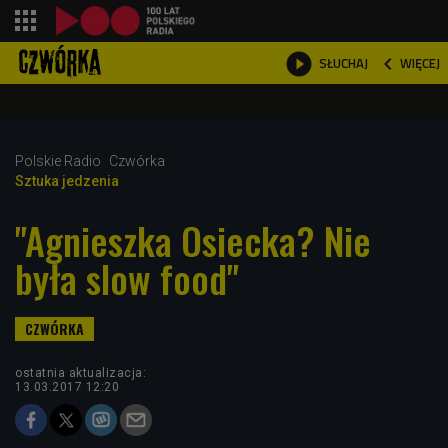
shopping_cart



WIĘCEJ
SŁUCHAJ

Polskie Radio
Czwórka
Sztuka jedzenia
"Agnieszka Osiecka? Nie
była slow food"
ostatnia aktualizacja:
13.03.2017 12:20