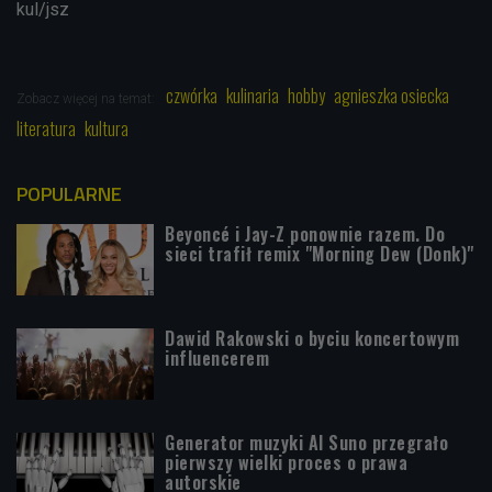
kul/jsz
czwórka
kulinaria
hobby
agnieszka osiecka
Zobacz więcej na temat:
literatura
kultura
POPULARNE
Beyoncé i Jay-Z ponownie razem. Do
sieci trafił remix "Morning Dew (Donk)"
Dawid Rakowski o byciu koncertowym
influencerem
Generator muzyki AI Suno przegrało
pierwszy wielki proces o prawa
autorskie