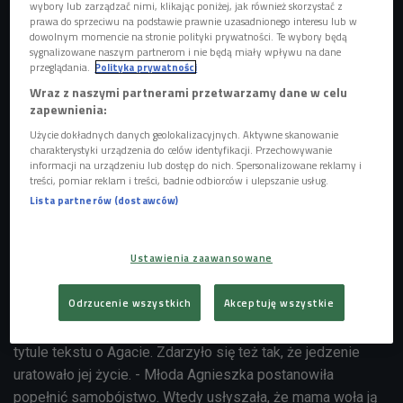
wybory lub zarządzać nimi, klikając poniżej, jak również skorzystać z
prawa do sprzeciwu na podstawie prawnie uzasadnionego interesu lub w
dowolnym momencie na stronie polityki prywatności. Te wybory będą
sygnalizowane naszym partnerom i nie będą miały wpływu na dane
przeglądania.
Polityka prywatności
Wraz z naszymi partnerami przetwarzamy dane w celu
zapewnienia:
Użycie dokładnych danych geolokalizacyjnych. Aktywne skanowanie
charakterystyki urządzenia do celów identyfikacji. Przechowywanie
informacji na urządzeniu lub dostęp do nich. Spersonalizowane reklamy i
treści, pomiar reklam i treści, badnie odbiorców i ulepszanie usług.
Lista partnerów (dostawców)
Agnieszka Osiecka - była kwintesencją poezji, a wszystko czego się dotknęła
zamieniało się w piosenkę. Napisała blisko dwa tysiące znakomitych utworów
śpiewanych przez gwiazdy polskiej estrady
Foto: PAP/CAF/Witold
Rozmysłowicz
Ustawienia zaawansowane
O dobrze zaopatrzonym bufecie napisała w piosence
Odrzucenie wszystkich
Akceptuję wszystkie
"Niech żyje bal". Dewolaje "serwowała" w "Piosence o
okularnikach", a aromatyczną jaśminowa herbatę ukryła w
tytule tekstu o Agacie. Zdarzyło się też tak, że jedzenie
uratowało jej życie. - Młoda Agnieszka postanowiła
popełnić samobójstwo. Wtedy usłyszała, że mama woła ją