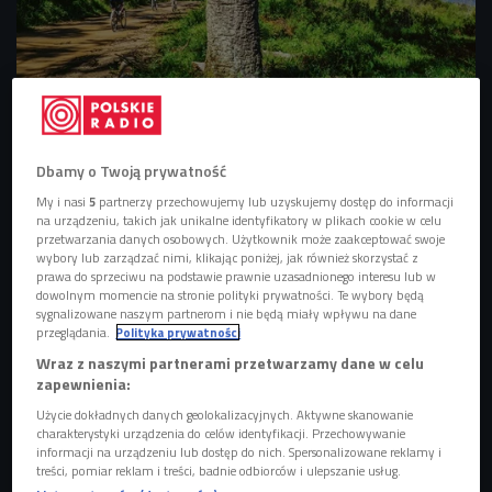
W Polsce jest wiele pięknych tras rowerowych.
Foto: pixabay
Rowerem na malowniczy szlak
Dbamy o Twoją prywatność
My i nasi
5
partnerzy przechowujemy lub uzyskujemy dostęp do informacji
Długi weekend trwa, piękna pogoda nakłania do przejażdżek
na urządzeniu, takich jak unikalne identyfikatory w plikach cookie w celu
rowerowych. Możemy skorzystać z wielu atrakcyjnych tras
przetwarzania danych osobowych. Użytkownik może zaakceptować swoje
wybory lub zarządzać nimi, klikając poniżej, jak również skorzystać z
dla mniej i bardziej zaawanasowanych miłośników dwóch
prawa do sprzeciwu na podstawie prawnie uzasadnionego interesu lub w
kółek.
dowolnym momencie na stronie polityki prywatności. Te wybory będą
sygnalizowane naszym partnerom i nie będą miały wpływu na dane
-
Jeżeli jeździmy rekreacyjnie rowerem trekkingowym
przeglądania.
Polityka prywatności
bardzo spokojnie to możemy ruszyć w podróż naszym
Wraz z naszymi partnerami przetwarzamy dane w celu
zapewnienia:
rowerem na szlaki Green Velo czy nadmorską trasę R10
.
Należy jednak pamiętać, że są to bardzo oblegane trasy -
Użycie dokładnych danych geolokalizacyjnych. Aktywne skanowanie
charakterystyki urządzenia do celów identyfikacji. Przechowywanie
tłumaczy gość audycji. - Jeśli jeździmy szybciej i jesteśmy
informacji na urządzeniu lub dostęp do nich. Spersonalizowane reklamy i
bardziej wytrenowani to wolna jazda może być dla nas
treści, pomiar reklam i treści, badnie odbiorców i ulepszanie usług.