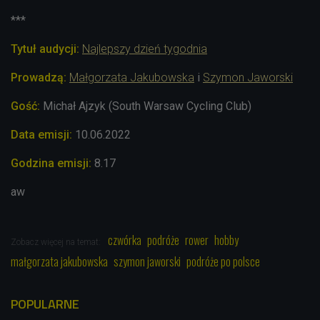
***
Tytuł audycji:
Najlepszy dzień tygodnia
Prowadzą:
Małgorzata Jakubowska
i
Szymon Jaworski
Gość:
Michał Ajzyk (
South
Warsaw Cycling Club)
Data emisji:
10.06.2022
Godzina emisji:
8.17
aw
czwórka
podróże
rower
hobby
Zobacz więcej na temat:
małgorzata jakubowska
szymon jaworski
podróże po polsce
POPULARNE