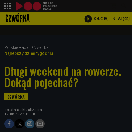
shopping_cart



WIĘCEJ
SŁUCHAJ

Polskie Radio
Czwórka
Najlepszy dzień tygodnia
Długi weekend na rowerze.
Dokąd pojechać?
ostatnia aktualizacja:
17.06.2022 10:30