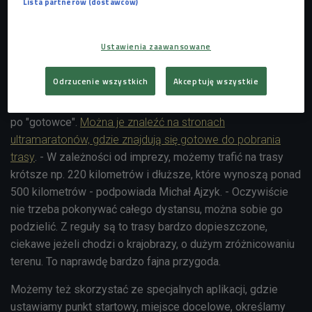
Lista partnerów (dostawców)
męcząca, a jadąc tam szybko możemy stwarzać
zagrożenie dla innych.
Ustawienia zaawansowane
Korzystaj z "gotowców"
Odrzucenie wszystkich
Akceptuję wszystkie
Osoby bardziej zaawansowane, które jeżdżą na rowerze
wyczynowo w poszukiwaniu fajnych szlaków mogą sięgnąć
po "gotowce".
Można je znaleźć na stronach
ultramaratonów, gdzie znajdują się gotowe do pobrania
trasy
. - W zależności od imprezy, możemy trafić na trasy
krótsze np. 220 kilometrów i dłuższe, które wynoszą ponad
500 kilometrów - podpowiada
Michał Ajzyk
. - Oczywiście
nie trzeba pokonywać całego dystansu, można sobie go
podzielić. Z reguły są to trasy bardzo dopieszczone,
ciekawe jeżeli chodzi o krajobrazy, o dużym zróżnicowaniu
terenu. To naprawdę bardzo fajna przygoda.
Możemy też skorzystać ze specjalnych aplikacji, gdzie
ustawiamy punkt startowy, miejsce docelowe, określamy