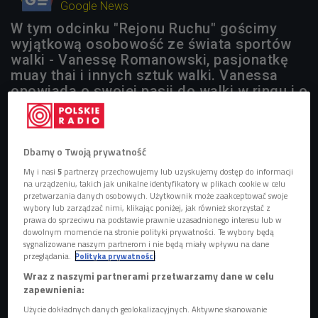
Google News
W tym odcinku "Rejonu Ruchu" gościmy
wyjątkową osobowość ze świata sportów
walki - Vanessę Romanowski, pasjonatkę
muay thai i innych sztuk walki. Vanessa
opowiada o swojej pasji do walki w ringu i o
tym, co sprawia, że ten sport stał się
nieodłączną częścią jej życia. Poruszamy
temat wyzwań i strachów, z jakimi mierzy
Dbamy o Twoją prywatność
się na co dzień, oraz metod, które stosuje,
aby sobie z nimi radzić.
My i nasi
5
partnerzy przechowujemy lub uzyskujemy dostęp do informacji
na urządzeniu, takich jak unikalne identyfikatory w plikach cookie w celu
przetwarzania danych osobowych. Użytkownik może zaakceptować swoje
1 plik
AUDIO
wybory lub zarządzać nimi, klikając poniżej, jak również skorzystać z
prawa do sprzeciwu na podstawie prawnie uzasadnionego interesu lub w


dowolnym momencie na stronie polityki prywatności. Te wybory będą
24'51
sygnalizowane naszym partnerom i nie będą miały wpływu na dane
przeglądania.
Polityka prywatności
Piotrek Galus+Serce wojowniczki.mp3
Wraz z naszymi partnerami przetwarzamy dane w celu
zapewnienia:
sztuki walki
Użycie dokładnych danych geolokalizacyjnych. Aktywne skanowanie
Zobacz więcej na temat: