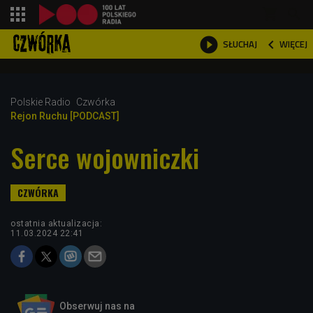
shopping_cart



WIĘCEJ
SŁUCHAJ

Polskie Radio
Czwórka
Rejon Ruchu [PODCAST]
Serce wojowniczki
ostatnia aktualizacja:
11.03.2024 22:41
Obserwuj nas na