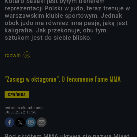
Kotaro Sasaki jest byłym trenerem
reprezentacji Polski w judo, teraz trenuje w
warszawskim klubie sportowym. Jednak
obok judo ma również inną pasję, jaką jest
kaligrafia. Jak przekonuje, obu tym
sztukom jest do siebie blisko.
rozwiń

"Zasięgi w oktagonie". O fenomenie Fame MMA
ostatnia aktualizacja:
30.08.2022 15:50
Pod skrótem MMA ukrywa się nazwa Mixet