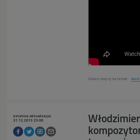
Zobacz więcej na temat:
karo
Włodzimierz
ostatnia aktualizacja:
31.12.2013 23:00
kompozytor