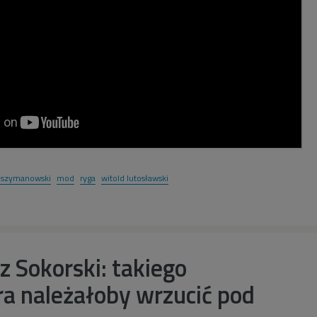
l szymanowski
mod
ryga
witold lutosławski
 Sokorski: takiego
a należałoby wrzucić pod