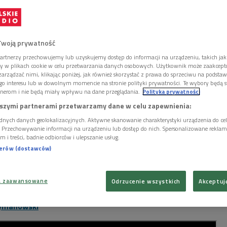
Twoją prywatność
artnerzy przechowujemy lub uzyskujemy dostęp do informacji na urządzeniu, takich jak
ory w plikach cookie w celu przetwarzania danych osobowych. Użytkownik może zaakcep
arządzać nimi, klikając poniżej, jak również skorzystać z prawa do sprzeciwu na podsta
go interesu lub w dowolnym momencie na stronie polityki prywatności. Te wybory będą 
nerom i nie będą miały wpływu na dane przeglądania.
Polityka prywatności
szymi partnerami przetwarzamy dane w celu zapewnienia:
dnych danych geolokalizacyjnych. Aktywne skanowanie charakterystyki urządzenia do ce
i. Przechowywanie informacji na urządzeniu lub dostęp do nich. Spersonalizowane reklamy 
m i treści, badnie odbiorców i ulepszanie usług.
nerów (dostawców)
kimmedia Commons, domena publiczna
a zaawansowane
Odrzucenie wszystkich
Akceptuj
transcription of a broadcast:
Witold Lutosławski
zymanowski