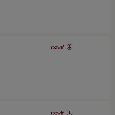
rozwiń

rozwiń
