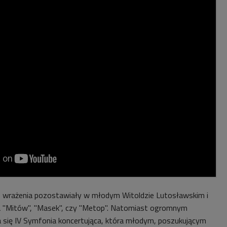
 wrażenia pozostawiały w młodym Witoldzie Lutosławskim i
a "Mitów", "Masek", czy "Metop". Natomiast ogromnym
 się IV Symfonia koncertująca, która młodym, poszukującym