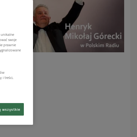
 unikalne
tować swoje
wie prawnie
sygnalizowane
lów
i treści,
ę wszystkie