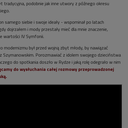
t tradycyjna, podobnie jak inne utwory z późnego okresu
iego.
 on samego siebie i swoje ideały - wspominał po latach
gdy dojrzałem i mody przestały mieć dla mnie znaczenie,
 wartości IV Symfonii.
go modernizmu był przed wojną zbyt młody, by nawiązać
ję z Szymanowskim. Porozmawiać z idolem swojego dzieciństwa
laczego do spotkania doszło w Rydze i jaką rolę odegrało w nim
ęcamy do wysłuchania całej rozmowy przeprowadzonej
ską.