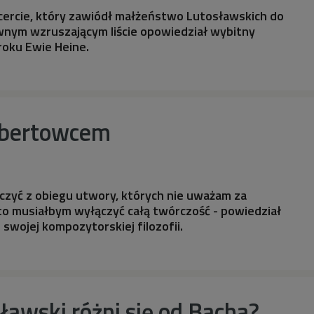
cercie, który zawiódł małżeństwo Lutosławskich do
wnym wzruszającym liście opowiedział wybitny
oku Ewie Heine.
ubertowcem
czyć z obiegu utwory, których nie uważam za
to musiałbym wyłączyć całą twórczość - powiedział
 swojej kompozytorskiej filozofii.
awski różni się od Bacha?