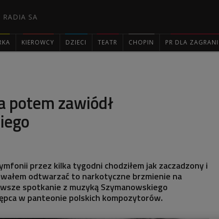
 RADIA SA
RKA
KIEROWCY
DZIECI
TEATR
CHOPIN
PR DLA ZAGRAN

 a potem zawiódł
iego
Symfonii przez kilka tygodni chodziłem jak zaczadzony i
wałem odtwarzać to narkotyczne brzmienie na
ierwsze spotkanie z muzyką Szymanowskiego
ępca w panteonie polskich kompozytorów.