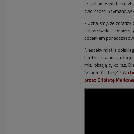
artystom wydała się zby
twórczości Szymanowsk
- Uznaliśmy, że zdradził
Lutosławski. - Dopiero, 
doceniłem ponadczasowe
Niestety mistrz polskie
bardziej osobistą relac
miał okazję tylko raz. D
"Źródło Aretuzy"?
Zach
przez Elżbietę Markow