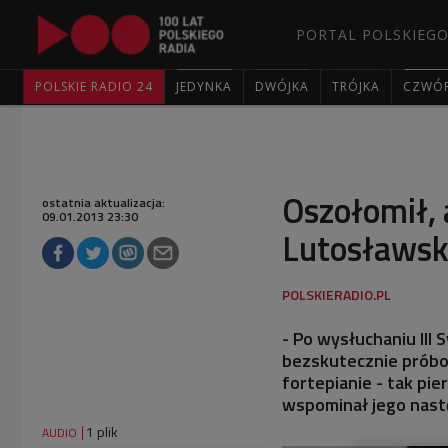
PORTAL POLSKIEGO
POLSKIE RADIO 24
JEDYNKA
DWÓJKA
TRÓJKA
CZWÓ
Oszołomił,
ostatnia aktualizacja:
09.01.2013 23:30
Lutosławsk
- Po wysłuchaniu III 
bezskutecznie próbo
fortepianie - tak p
wspominał jego nast
1 plik
AUDIO