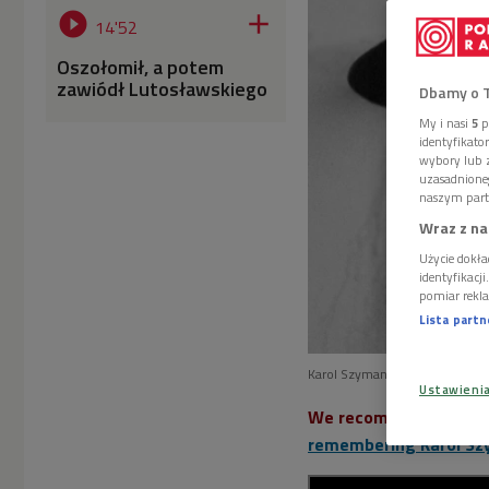


14'52
Oszołomił, a potem
zawiódł Lutosławskiego
Dbamy o 
My i nasi
5
p
identyfikat
wybory lub z
uzasadnione
naszym part
Wraz z na
Użycie dokła
identyfikacj
pomiar rekla
Lista part
Karol Szymanowski
Foto: Wi
Ustawieni
We recommend English 
remembering Karol S