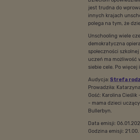
jest trudna do wprow
innych krajach unscho
polega na tym, że dzi
Unschooling wiele cze
demokratyczna opiera 
społeczności szkolne
uczeń ma możliwość 
siebie cele. Po więcej
Audycja:
Strefa rod
Prowadziła: Katarzyn
Gość: Karolina Cieśli
- mama dzieci uczącyc
Bullerbyn.
Data emisji: 06.01.20
Godzina emisji: 21.00.