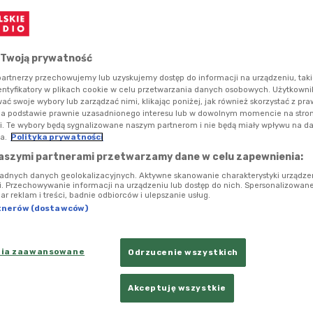
e sposoby na naukę. Swoimi spostrzeżeniami na ten
arolina Cieślik, koordynatorka edukacji domowej ze
z Anna Gliszczyńska, mama uczniów korzystających z
 Twoją prywatność
artnerzy przechowujemy lub uzyskujemy dostęp do informacji na urządzeniu, taki
entyfikatory w plikach cookie w celu przetwarzania danych osobowych. Użytkown
ć swoje wybory lub zarządzać nimi, klikając poniżej, jak również skorzystać z pr
na podstawie prawnie uzasadnionego interesu lub w dowolnym momencie na stroni
i. Te wybory będą sygnalizowane naszym partnerom i nie będą miały wpływu na d
a.
Polityka prywatności
aszymi partnerami przetwarzamy dane w celu zapewnienia:
ładnych danych geolokalizacyjnych. Aktywne skanowanie charakterystyki urządze
ji. Przechowywanie informacji na urządzeniu lub dostęp do nich. Spersonalizowane
iar reklam i treści, badnie odbiorców i ulepszanie usług.
tnerów (dostawców)
nia zaawansowane
Odrzucenie wszystkich
Akceptuję wszystkie
 edukacji domowej?
Foto: Shutterstock/Fabio Principe