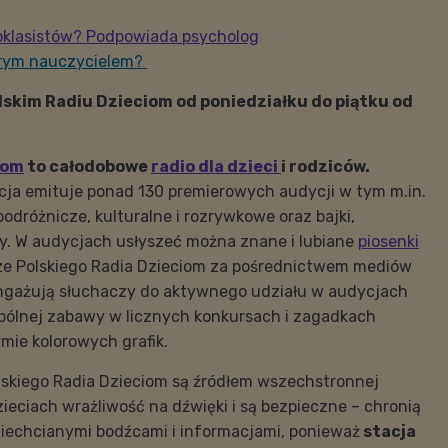
oklasistów? Podpowiada psycholog
brym nauczycielem?
lskim Radiu Dzieciom od poniedziałku do piątku od
iom
to całodobowe
radio dla dzieci
i rodziców.
cja emituje ponad 130 premierowych audycji w tym m.in.
odróżnicze, kulturalne i rozrywkowe oraz bajki,
ty. W audycjach usłyszeć można znane i lubiane
piosenki
rze Polskiego Radia Dzieciom za pośrednictwem mediów
ngażują słuchaczy do aktywnego udziału w audycjach
pólnej zabawy w licznych konkursach i zagadkach
mie kolorowych grafik.
lskiego Radia Dzieciom są źródłem wszechstronnej
zieciach wrażliwość na dźwięki i są bezpieczne – chronią
iechcianymi bodźcami i informacjami, ponieważ
stacja