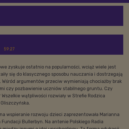
59:27
 zyskuje ostatnio na popularności, wciąż wiele jest
aiły się do klasycznego sposobu nauczania i dostrzegają
. Wśród argumentów przeciw wymieniają chociażby brak
ami czy pozbawienie uczniów stabilnego gruntu. Czy
? Wszelkie wątpliwości rozwiały w Strefie Rodzica
a Gliszczyńska.
 na wspieranie rozwoju dzieci zaprezentowała Marianna
a Fundacji Bullerbyn. Na antenie Polskiego Radia
 między innymi o idei unschoolingu. Ta forma edukacji