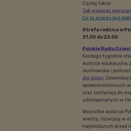
Czytaj także:
Jak wspierać pierwsz
Co to znaczy być do
Strefa rodzica w Po
21.00 do 23.00
.
Polskie Radio Dziec
Każdego tygodnia sta
audycje edukacyjne, p
słuchowiska i podcas
dla dzieci
. Dziennika
społecznościowych a
oraz zachęcają do ws
udostępnianych w for
Wszystkie audycje Po
wiedzy, rozwijają w d
najmłodszych przed n