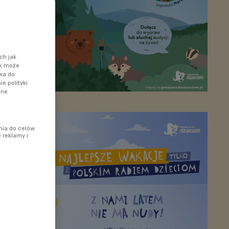
ch jak
ik może
awa do
e polityki
ane
nia do celów
 reklamy i