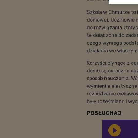
Szkoła w Chmurze to 
domowej. Uczniowie m
do rozwiązania który
te dołączone do zadań
czego wymaga podsta
działania we własnym 
Korzyści płynące z e
domu są coroczne egza
sposób nauczania. Wś
wymieniła elastyczne 
rozbudzenie ciekawośc
były roześmiane i wy
POSŁUCHAJ