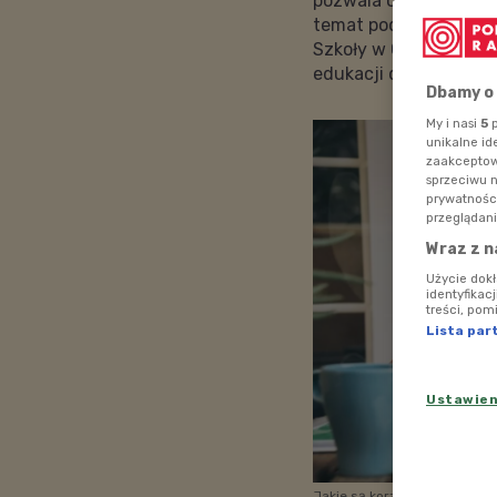
pozwala odkryć własn
temat podzieliły się K
Szkoły w Chmurze ora
edukacji domowej.
Dbamy o
My i nasi
5
p
unikalne id
zaakceptowa
sprzeciwu 
prywatnośc
przeglądani
Wraz z n
Użycie dok
identyfikac
treści, pom
Lista par
Ustawie
Jakie są korzyści płynące z