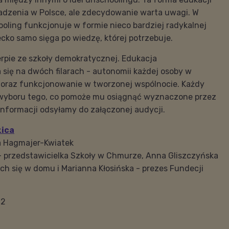
adzenia w Polsce, ale zdecydowanie warta uwagi. W
oling funkcjonuje w formie nieco bardziej radykalnej
ecko samo sięga po wiedzę, której potrzebuje.
rpie ze szkoły demokratycznej. Edukacja
się na dwóch filarach - autonomii każdej osoby w
j oraz funkcjonowanie w tworzonej wspólnocie. Każdy
wyboru tego, co pomoże mu osiągnąć wyznaczone przez
 informacji odsyłamy do załączonej audycji.
zica
a Hagmajer-Kwiatek
k - przedstawicielka Szkoły w Chmurze, Anna Gliszczyńska
h się w domu i Marianna Kłosińska - prezes Fundecji
22