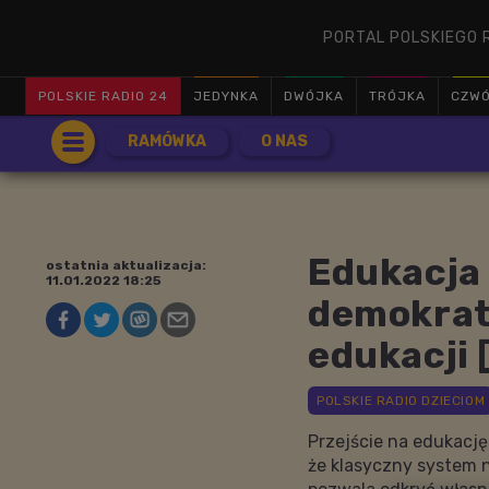
PORTAL POLSKIEGO 
POLSKIE RADIO 24
JEDYNKA
DWÓJKA
TRÓJKA
CZW
RAMÓWKA
O NAS
Edukacja
ostatnia aktualizacja:
11.01.2022 18:25
demokrat
edukacji
Przejście na edukacj
że klasyczny system n