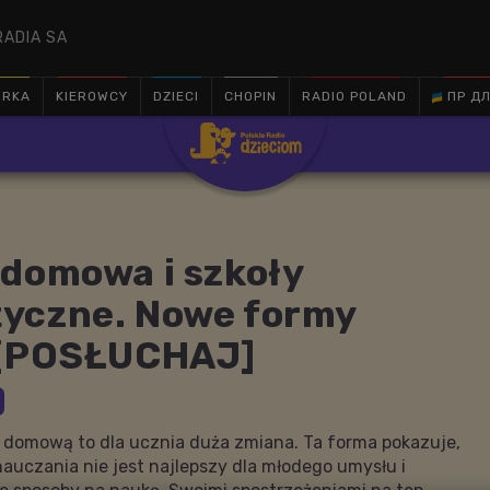
RADIA SA
ÓRKA
KIEROWCY
DZIECI
CHOPIN
RADIO POLAND
ПР ДЛ

 domowa i szkoły
yczne. Nowe formy
 [POSŁUCHAJ]
ę domową to dla ucznia duża zmiana. Ta forma pokazuje,
auczania nie jest najlepszy dla młodego umysłu i