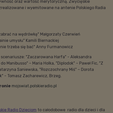
ywność oraz wartość merytoryczną. Zwycięskie
zrealizowane i wyemitowane na antenie Polskiego Radia
a zabrać na wędrówkę" Małgorzaty Czerwień
rainie umysłu" Kamili Biernackiej
 nie trzeba się bać" Anny Furmanowicz
 scenariusze: "Zaczarowana Harfa" - Aleksandra
do Manibusso" – Maria Holka, "Diplodok" – Paweł Fic, "Z
Katarzyna Saniewska, "Rozczochrany Miś" – Dorota
ek" - Tomasz Zacharewicz, Brzeg.
ronie
mojswiat.polskieradio.pl
skie Radio Dzieciom
to całodobowe radio dla dzieci i dla