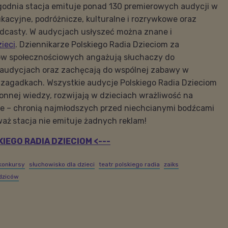
godnia stacja emituje ponad 130 premierowych audycji w
kacyjne, podróżnicze, kulturalne i rozrywkowe oraz
podcasty. W audycjach usłyszeć można znane i
zieci
. Dziennikarze Polskiego Radia Dzieciom za
w społecznościowych angażują słuchaczy do
audycjach oraz zachęcają do wspólnej zabawy w
 zagadkach. Wszystkie audycje Polskiego Radia Dzieciom
nnej wiedzy, rozwijają w dzieciach wrażliwość na
zne – chronią najmłodszych przed niechcianymi bodźcami
waż
stacja nie emituje żadnych reklam!
IEGO RADIA DZIECIOM <---
konkursy
słuchowisko dla dzieci
teatr polskiego radia
zaiks
odziców