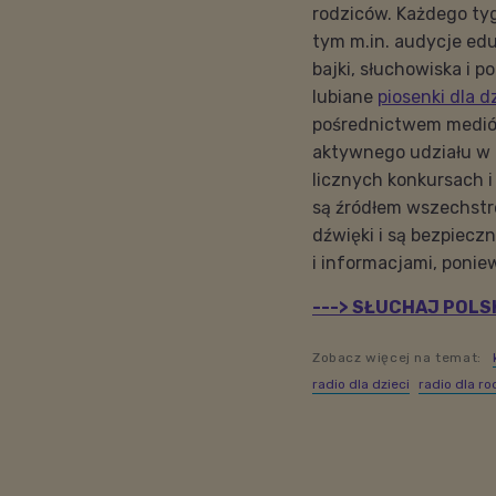
rodziców. Każdego ty
tym m.in. audycje edu
bajki, słuchowiska i 
lubiane
piosenki dla d
pośrednictwem medió
aktywnego udziału w 
licznych konkursach i
są źródłem wszechstro
dźwięki i są bezpiec
i informacjami, ponie
---> SŁUCHAJ POLSK
Zobacz więcej na temat:
radio dla dzieci
radio dla r