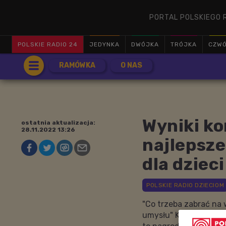
PORTAL POLSKIEGO 
POLSKIE RADIO 24
JEDYNKA
DWÓJKA
TRÓJKA
CZW
RAMÓWKA
O NAS
Wyniki ko
ostatnia aktualizacja:
28.11.2022 13:26
najlepsze
dla dzieci
"Co trzeba zabrać na 
umysłu" Kamili Bierna