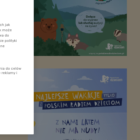
ch jak
ik może
awa do
e polityki
ane
nia do celów
 reklamy i