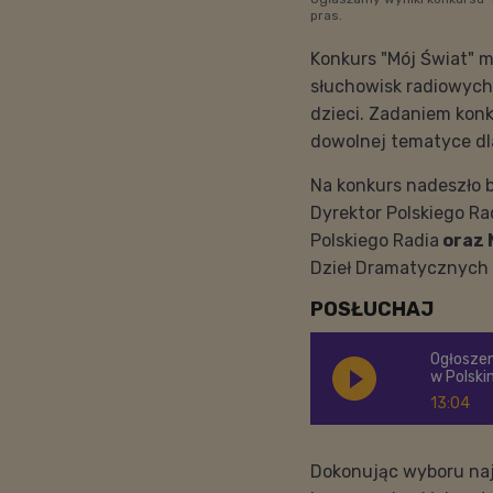
pras.
Konkurs "Mój Świat" ma
słuchowisk radiowych 
dzieci. Zadaniem kon
dowolnej tematyce dla
Na konkurs nadeszło b
Dyrektor Polskiego Ra
Polskiego Radia
oraz 
Dzieł Dramatycznych
POSŁUCHAJ
Ogłoszen
w Polski
13:04
Dokonując wyboru najl