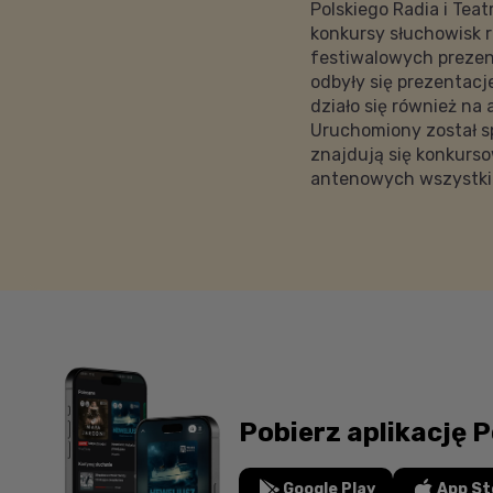
Polskiego Radia i Teat
konkursy słuchowisk r
festiwalowych prezen
odbyły się prezentacj
działo się również na
Uruchomiony został sp
znajdują się konkurs
antenowych wszystki
Pobierz aplikację P
Google Play
App St