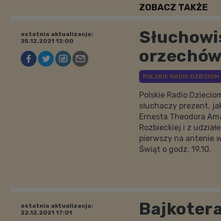
ZOBACZ TAKŻE
Słuchowi
ostatnia aktualizacja:
25.12.2021 12:00
orzechó
Polskie Radio Dziecio
słuchaczy prezent, ja
Ernesta Theodora Amad
Rozbieckiej i z udział
pierwszy na antenie w
Świąt o godz. 19.10.
Bajkotera
ostatnia aktualizacja:
22.12.2021 17:01