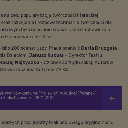
 na celu popularyzację twórczości literackiej i
oraz rozwijanie i rozpowszechnianie twórczości dla
kursowym było napisanie scenariusza słuchowiska o
 dzieci w wieku 6-12 lat.
lisko 200 scenariuszy. Prace oceniali:
Daria Druzgała
–
dia Dzieciom,
Janusz Kukuła
– Dyrektor Teatru
Maciej Wojtyszko
- Członek Zarządu sekcji Autorów
 Stowarzyszenia Autorów ZAiKS.
ie wyników konkursu "Mój świat" w audycji "Poranek"
m Radiu Dzieciom_28.11.2022
epszych prac, jurorzy brali pod uwagę oryginalność,