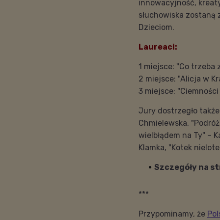
innowacyjność, kreat
słuchowiska zostaną 
Dzieciom.
Laureaci:
1 miejsce: "Co trzeb
2 miejsce: "Alicja w K
3 miejsce: "Ciemności
Jury dostrzegło także
Chmielewska, "Podróż 
wielbłądem na Ty" – 
Klamka, "Kotek nielot
Szczegóły na st
***
Przypominamy, że
Pol