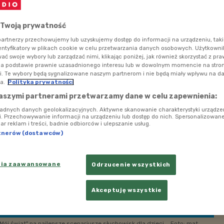
usze słuchowisk Konkursu "Mój świat" Polskiego Radia
skiego Radia oraz Stowarzyszenia Autorów ZAiKS.
ka zostaną zrealizowane i wyemitowane na antenie
 Twoją prywatność
iom.
artnerzy przechowujemy lub uzyskujemy dostęp do informacji na urządzeniu, taki
entyfikatory w plikach cookie w celu przetwarzania danych osobowych. Użytkown
ć swoje wybory lub zarządzać nimi, klikając poniżej, jak również skorzystać z pr
na podstawie prawnie uzasadnionego interesu lub w dowolnym momencie na stroni
i. Te wybory będą sygnalizowane naszym partnerom i nie będą miały wpływu na d
a.
Polityka prywatności
aszymi partnerami przetwarzamy dane w celu zapewnienia:
ładnych danych geolokalizacyjnych. Aktywne skanowanie charakterystyki urządze
ji. Przechowywanie informacji na urządzeniu lub dostęp do nich. Spersonalizowane
iar reklam i treści, badnie odbiorców i ulepszanie usług.
tnerów (dostawców)
nia zaawansowane
Odrzucenie wszystkich
Akceptuję wszystkie
ój świat" na najlepsze scenariusze słuchowisk dla dzieci.
Foto: mat.