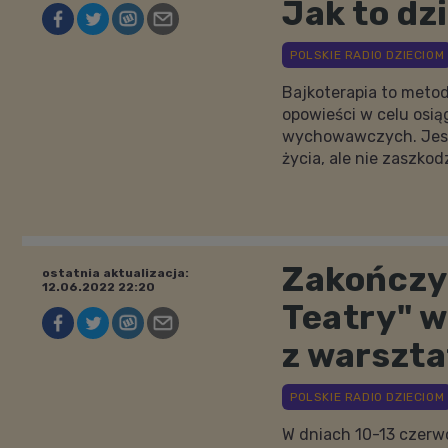
Jak to dz
Bajkoterapia to meto
opowieści w celu osią
wychowawczych. Jest 
życia, ale nie zaszkod
Zakończył
ostatnia aktualizacja:
12.06.2022 22:20
Teatry" w
z warszt
W dniach 10-13 czerwc