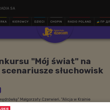
RADIA SA
ÓRKA
KIEROWCY
DZIECI
CHOPIN
RADIO POLAND
ПР ДЛ

nkursu "Mój świat" na
 scenariusze słuchowisk
wędrówkę" Małgorzaty Czerwień, "Alicja w Krainie
ckiej i "Ciemności nie trzeba się bać" Anny Furmanowicz