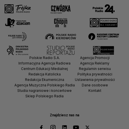
Polskie Radio S.A.
Agencja Promocji
Informacyjna Agencja Radiowa
Agencja Reklamy
Centrum Edukacji Medialnej
Regulamin serwisu
Redakcja Katolicka
Polityka prywatności
Redakcja Ekumeniczna
Ustawienia prywatności
Agencja Muzyczna Polskiego Radia
Dane osobowe
Studia nagraniowe i koncertowe
Kontakt
Sklep Polskiego Radia
Znajdziesz nas na