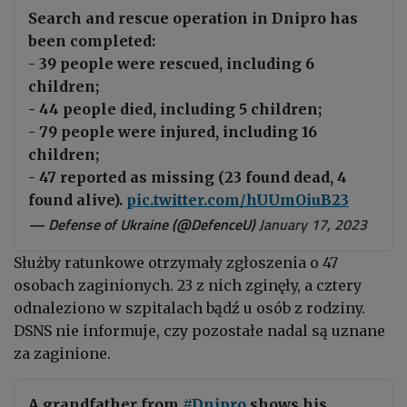
Search and rescue operation in Dnipro has
been completed:
- 39 people were rescued, including 6
children;
- 44 people died, including 5 children;
- 79 people were injured, including 16
children;
- 47 reported as missing (23 found dead, 4
found alive).
pic.twitter.com/hUUmOiuB23
— Defense of Ukraine (@DefenceU)
January 17, 2023
Służby ratunkowe otrzymały zgłoszenia o 47
osobach zaginionych. 23 z nich zginęły, a cztery
odnaleziono w szpitalach bądź u osób z rodziny.
DSNS nie informuje, czy pozostałe nadal są uznane
za zaginione.
A grandfather from
#Dnipro
shows his