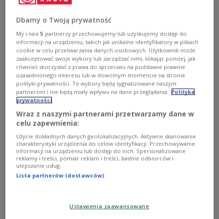
Dbamy o Twoją prywatność
My i nasi
5
partnerzy przechowujemy lub uzyskujemy dostęp do
informacji na urządzeniu, takich jak unikalne identyfikatory w plikach
cookie w celu przetwarzania danych osobowych. Użytkownik może
zaakceptować swoje wybory lub zarządzać nimi, klikając poniżej, jak
również skorzystać z prawa do sprzeciwu na podstawie prawnie
uzasadnionego interesu lub w dowolnym momencie na stronie
polityki prywatności. Te wybory będą sygnalizowane naszym
partnerom i nie będą miały wpływu na dane przeglądania.
Polityka
prywatności
Wraz z naszymi partnerami przetwarzamy dane w
W Dnieprze zakończono akcję ratunkową
PAP/EPA/OLEG PERTASYUK
celu zapewnienia:
"Uratowano 39 osób, wśród nich sześcioro dzieci.
Użycie dokładnych danych geolokalizacyjnych. Aktywne skanowanie
charakterystyki urządzenia do celów identyfikacji. Przechowywanie
Zginęły 44 osoby, w tym pięcioro dzieci. Rannych
informacji na urządzeniu lub dostęp do nich. Spersonalizowane
reklamy i treści, pomiar reklam i treści, badnie odbiorców i
zostało 79 osób, w tym 16 dzieci" - głosi
komunikat
ulepszanie usług.
Państwowej Służby ds. Sytacji Nadzwyczajnych
Lista partnerów (dostawców)
(DSNS).
Ustawienia zaawansowane