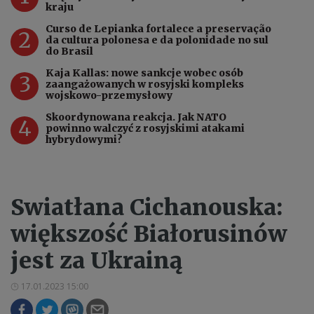
kraju
Curso de Lepianka fortalece a preservação
2
da cultura polonesa e da polonidade no sul
do Brasil
Kaja Kallas: nowe sankcje wobec osób
3
zaangażowanych w rosyjski kompleks
wojskowo-przemysłowy
Skoordynowana reakcja. Jak NATO
4
powinno walczyć z rosyjskimi atakami
hybrydowymi?
Swiatłana Cichanouska:
większość Białorusinów
jest za Ukrainą
17.01.2023 15:00