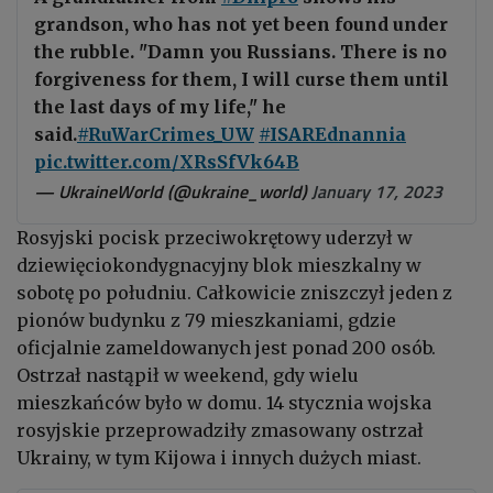
grandson, who has not yet been found under
the rubble. "Damn you Russians. There is no
forgiveness for them, I will curse them until
the last days of my life," he
said.
#RuWarCrimes_UW
#ISAREdnannia
pic.twitter.com/XRsSfVk64B
— UkraineWorld (@ukraine_world)
January 17, 2023
Rosyjski pocisk przeciwokrętowy uderzył w
dziewięciokondygnacyjny blok mieszkalny w
sobotę po południu. Całkowicie zniszczył jeden z
pionów budynku z 79 mieszkaniami, gdzie
oficjalnie zameldowanych jest ponad 200 osób.
Ostrzał nastąpił w weekend, gdy wielu
mieszkańców było w domu. 14 stycznia wojska
rosyjskie przeprowadziły zmasowany ostrzał
Ukrainy, w tym Kijowa i innych dużych miast.