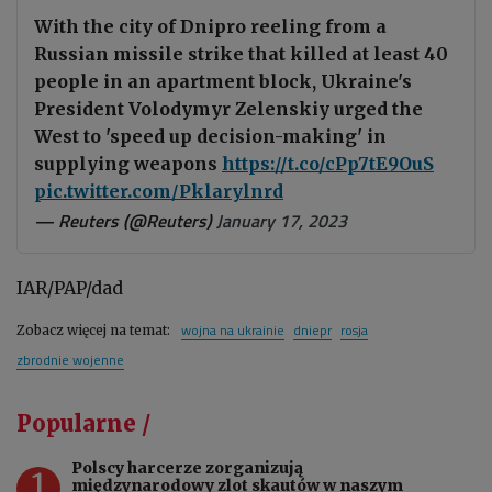
With the city of Dnipro reeling from a
Russian missile strike that killed at least 40
people in an apartment block, Ukraine's
President Volodymyr Zelenskiy urged the
West to 'speed up decision-making' in
supplying weapons
https://t.co/cPp7tE9OuS
pic.twitter.com/Pklarylnrd
— Reuters (@Reuters)
January 17, 2023
IAR/PAP/dad
wojna na ukrainie
dniepr
rosja
Zobacz więcej na temat:
zbrodnie wojenne
Popularne /
Polscy harcerze zorganizują
1
międzynarodowy zlot skautów w naszym