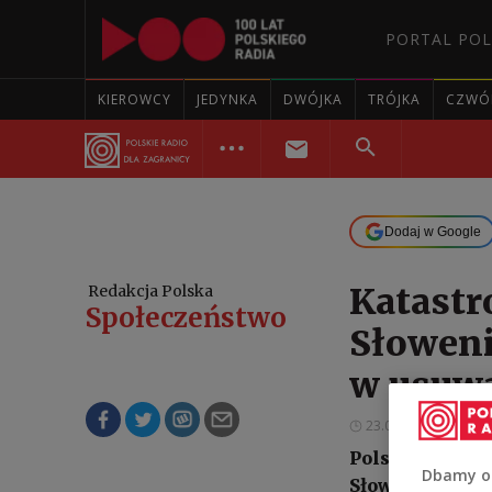
PORTAL POL
KIEROWCY
JEDYNKA
DWÓJKA
TRÓJKA
CZWÓ
Dodaj w Google
Katastr
Redakcja Polska
Społeczeństwo
Słoweni
w usuw
23.08.2023 14:49
Polscy żołnierz
Dbamy o
Słowenii. Wojs