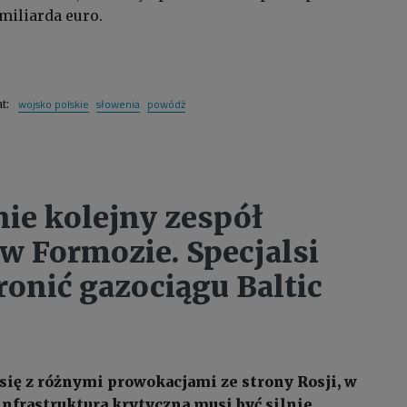
miliarda euro.
wojsko polskie
słowenia
powódź
at:
ie kolejny zespół
w Formozie. Specjalsi
ronić gazociągu Baltic
się z różnymi prowokacjami ze strony Rosji, w
infrastruktura krytyczna musi być silnie