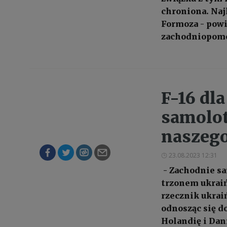
chroniona. Naj
Formoza - pow
zachodniopomo
F-16 dl
samolot
naszego
23.08.2023 12:31
- Zachodnie sa
trzonem ukrai
rzecznik ukrai
odnosząc się d
Holandię i Dan