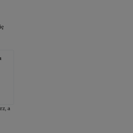
ię
u
z, a