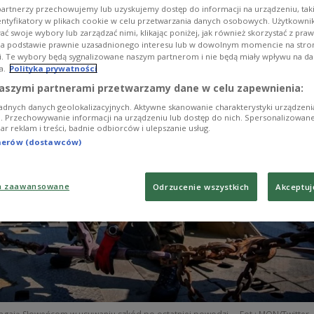
artnerzy przechowujemy lub uzyskujemy dostęp do informacji na urządzeniu, taki
owodzi - poinformował w środę na Twitterze ministe
entyfikatory w plikach cookie w celu przetwarzania danych osobowych. Użytkown
ej Mariusz Błaszczak.
ć swoje wybory lub zarządzać nimi, klikając poniżej, jak również skorzystać z pra
na podstawie prawnie uzasadnionego interesu lub w dowolnym momencie na stroni
i. Te wybory będą sygnalizowane naszym partnerom i nie będą miały wpływu na d
a.
Polityka prywatności
aszymi partnerami przetwarzamy dane w celu zapewnienia:
adnych danych geolokalizacyjnych. Aktywne skanowanie charakterystyki urządzen
ji. Przechowywanie informacji na urządzeniu lub dostęp do nich. Spersonalizowane
iar reklam i treści, badnie odbiorców i ulepszanie usług.
tnerów (dostawców)
a zaawansowane
Odrzucenie wszystkich
Akceptuj