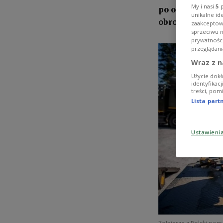
My i nasi
5
p
po ostatniej p
unikalne id
obrony narodow
zaakceptowa
sprzeciwu 
prywatnośc
przeglądani
Wraz z n
Użycie dokł
identyfikac
treści, pom
Lista par
Ustawieni