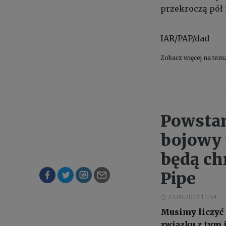
przekroczą pół 
IAR/PAP/dad
Zobacz więcej na tem
Powstan
bojowy 
będą ch
Pipe
23.08.2023 11:34
Musimy liczyć 
związku z tym 