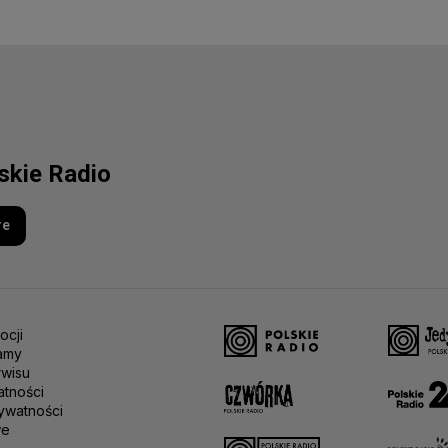
lskie Radio
re
ocji
amy
rwisu
atności
ywatności
we