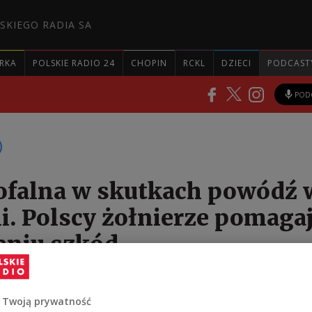
SKIEGO RADIA SA
RKA
POLSKIE RADIO 24
CHOPIN
RCKL
DZIECI
PODCAST
POD
ofalna w skutkach powódź 
i. Polscy żołnierze pomaga
aniu szkód
e z 2 Pułku Inżynieryjnego prowadzą już działania w
 Twoją prywatność
kowi pomagają lokalnej społeczności w usuwaniu sz