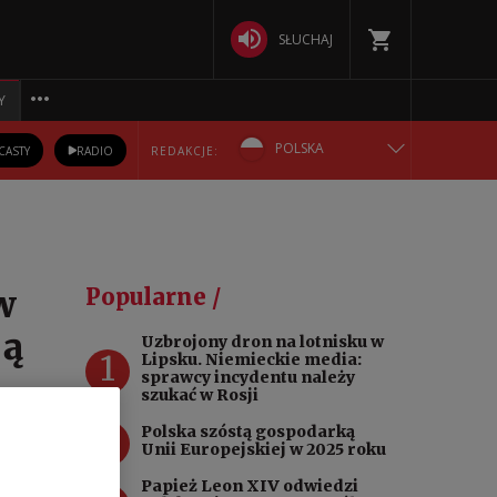
SŁUCHAJ
Y
POLSKA
CASTY
RADIO
REDAKCJE:
ENGLISH
БЕЛАРУСКАЯ
w
Popularne /
DEUTSCH
ją
Uzbrojony dron na lotnisku w
1
Lipsku. Niemieckie media:
РУССКИЙ
sprawcy incydentu należy
szukać w Rosji
УКРАЇНСЬКА
2
Polska szóstą gospodarką
Unii Europejskiej w 2025 roku
Papież Leon XIV odwiedzi
kód