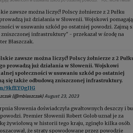
magają Słoweńcom w usuwaniu szkód po ostatniej powodzi.
Fot.: MON/Twitter
kie zawsze można liczyć! Polscy żołnierze z 2 Pułku
prowadzą już działania w Słowenii. Wojskowi pomagają
zności w usuwaniu szkód po ostatniej powodzi. Zajmą s
zniszczonej infrastruktury" - przekazał w środę na
ter Błaszczak.
skie zawsze można liczyć! Polscy żołnierze z 2 Pułk
go prowadzą już działania w Słowenii. Wojskowi
alnej społeczności w usuwaniu szkód po ostatniej
ą się także odbudową zniszczonej infrastruktury.
com/9kfEYOgJJG
zczak (@mblaszczak)
August 23, 2023
rpnia Słowenia doświadczyła gwałtownych deszczy i bur
powodzi. Premier Słowenii Robert Golob uznał je za
kę żywiołową w historii tego kraju, zginęło kilka osób.
 oszacował, że straty spowodowane przez powodzie