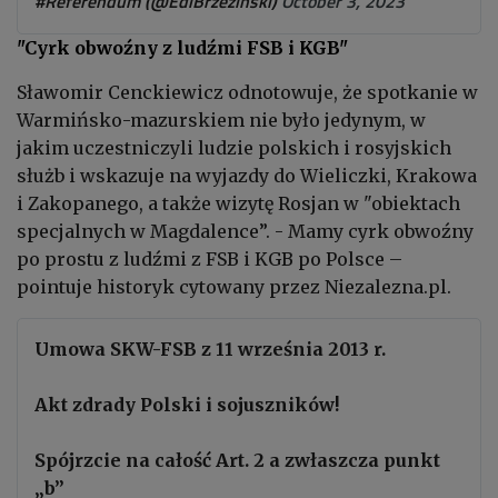
#Referendum (@EdiBrzezinski)
October 3, 2023
"Cyrk obwoźny z ludźmi FSB i KGB"
Sławomir Cenckiewicz odnotowuje, że spotkanie w
Warmińsko-mazurskiem nie było jedynym, w
jakim uczestniczyli ludzie polskich i rosyjskich
służb i wskazuje na wyjazdy do Wieliczki, Krakowa
i Zakopanego, a także wizytę Rosjan w "obiektach
specjalnych w Magdalence”. - Mamy cyrk obwoźny
po prostu z ludźmi z FSB i KGB po Polsce –
pointuje historyk cytowany przez Niezalezna.pl.
Umowa SKW-FSB z 11 września 2013 r.
Akt zdrady Polski i sojuszników!
Spójrzcie na całość Art. 2 a zwłaszcza punkt
„b”