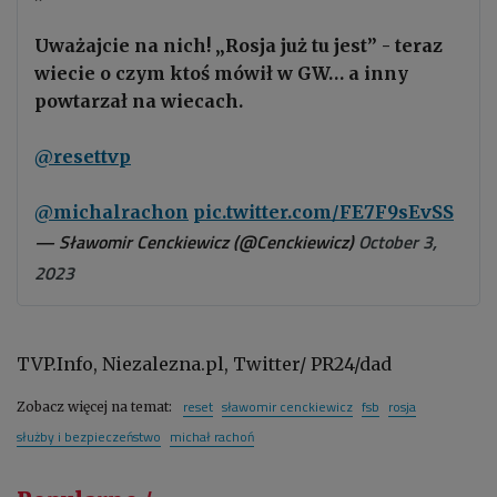
Uważajcie na nich! „Rosja już tu jest” - teraz
wiecie o czym ktoś mówił w GW… a inny
powtarzał na wiecach.
@resettvp
@michalrachon
⁩
pic.twitter.com/FE7F9sEvSS
— Sławomir Cenckiewicz (@Cenckiewicz)
October 3,
2023
TVP.Info, Niezalezna.pl, Twitter/ PR24/dad
reset
sławomir cenckiewicz
fsb
rosja
Zobacz więcej na temat:
służby i bezpieczeństwo
michał rachoń