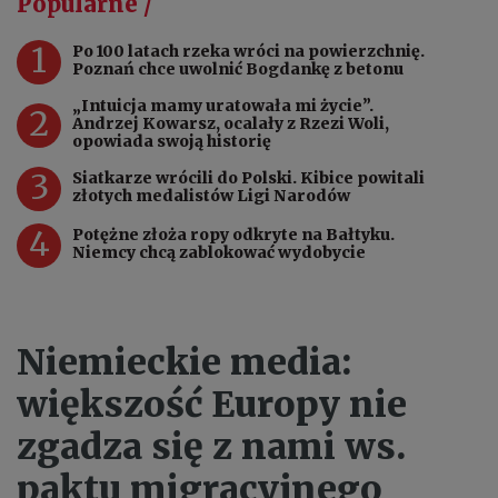
Popularne /
1
Po 100 latach rzeka wróci na powierzchnię.
Poznań chce uwolnić Bogdankę z betonu
„Intuicja mamy uratowała mi życie”.
2
Andrzej Kowarsz, ocalały z Rzezi Woli,
opowiada swoją historię
3
Siatkarze wrócili do Polski. Kibice powitali
złotych medalistów Ligi Narodów
4
Potężne złoża ropy odkryte na Bałtyku.
Niemcy chcą zablokować wydobycie
Niemieckie media:
większość Europy nie
zgadza się z nami ws.
paktu migracyjnego