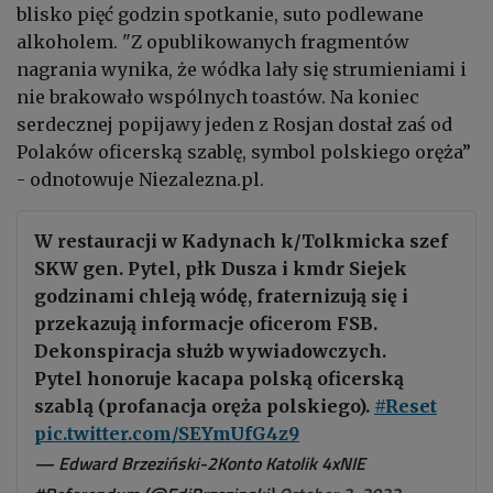
blisko pięć godzin spotkanie, suto podlewane
alkoholem. "Z opublikowanych fragmentów
nagrania wynika, że wódka lały się strumieniami i
nie brakowało wspólnych toastów. Na koniec
serdecznej popijawy jeden z Rosjan dostał zaś od
Polaków oficerską szablę, symbol polskiego oręża”
- odnotowuje Niezalezna.pl.
W restauracji w Kadynach k/Tolkmicka szef
SKW gen. Pytel, płk Dusza i kmdr Siejek
godzinami chleją wódę, fraternizują się i
przekazują informacje oficerom FSB.
Dekonspiracja służb wywiadowczych.
Pytel honoruje kacapa polską oficerską
szablą (profanacja oręża polskiego).
#Reset
pic.twitter.com/SEYmUfG4z9
— Edward Brzeziński-2Konto Katolik 4xNIE