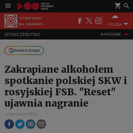
POLSKA
SPOŁECZEŃSTWO
KATEGORIE
Dodaj w Google
Zakrapiane alkoholem
spotkanie polskiej SKW i
rosyjskiej FSB. "Reset"
ujawnia nagranie
04.10.2023 09:10