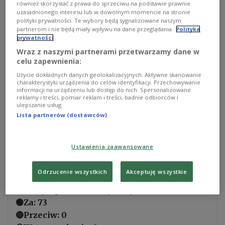
również skorzystać z prawa do sprzeciwu na podstawie prawnie
uzasadnionego interesu lub w dowolnym momencie na stronie
polityki prywatności. Te wybory będą sygnalizowane naszym
partnerom i nie będą miały wpływu na dane przeglądania.
Polityka
Zdjęcie ilustracyjne.
Shutterstock/Studio113
prywatności
Wraz z naszymi partnerami przetwarzamy dane w
Po głosowaniu w Senacie ustawy trafią na biurko
celu zapewnienia:
prezydenta. Rząd ma nadzieję, że Karol Nawrocki
Użycie dokładnych danych geolokalizacyjnych. Aktywne skanowanie
podpisze je na tyle szybko, żeby jeszcze przed
charakterystyki urządzenia do celów identyfikacji. Przechowywanie
informacji na urządzeniu lub dostęp do nich. Spersonalizowane
Wielkanocą ceny na stacjach paliw spadły.
reklamy i treści, pomiar reklam i treści, badnie odbiorców i
ulepszanie usług.
Lista partnerów (dostawców)
Ustawy zakładają obniżkę cen paliw średnio o
złotówkę i dwadzieścia groszy na litrze. W
Ustawienia zaawansowane
czwartek projekty zostały przyjęte przez rząd.
Odrzucenie wszystkich
Akceptuję wszystkie
Senat przyjął bez poprawek nowelizację
ustawy o podatku akcyzowym
🟢Za: 73
🔴Przeciw: 0