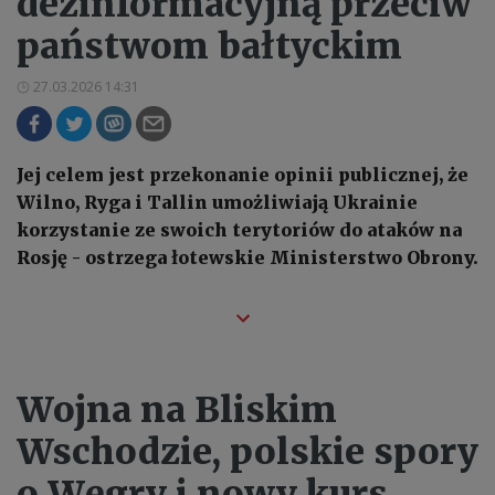
dezinformacyjną przeciw
państwom bałtyckim
27.03.2026 14:31
Jej celem jest przekonanie opinii publicznej, że
Wilno, Ryga i Tallin umożliwiają Ukrainie
korzystanie ze swoich terytoriów do ataków na
Rosję - ostrzega łotewskie Ministerstwo Obrony.
Wojna na Bliskim
Wschodzie, polskie spory
o Węgry i nowy kurs