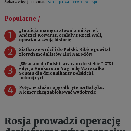
senat
paliwa
ceny paliw
rząd
Zobacz więcej na temat:
Popularne /
„Intuicja mamy uratowała mi życie”.
1
Andrzej Kowarsz, ocalały z Rzezi Woli,
opowiada swoją historię
2
Siatkarze wrócili do Polski. Kibice powitali
złotych medalistów Ligi Narodów
„Wracam do Polski, wracam do siebie”. XXI
3
edycja Konkursu o Nagrodę Marszałka
Senatu dla dziennikarzy polskich i
polonijnych
4
Potężne złoża ropy odkryte na Bałtyku.
Niemcy chcą zablokować wydobycie
Rosja prowadzi operację