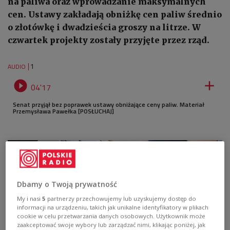
na paliwa oraz wprowadzanie maksymalnych
cen. Ustawy zakładają obniżkę cen paliw średnio
o złotówkę i dwadzieścia groszy na litrze. W
czwartek projekty zostały przyjęte przez rząd.
1
AUDIO


04'17
Senat przyjął bez poprawek ustawy obniżające ceny paliw. Materiał
Przemysława Pawełka [POSŁUCHAJ]
Dbamy o Twoją prywatność
My i nasi
5
partnerzy przechowujemy lub uzyskujemy dostęp do
informacji na urządzeniu, takich jak unikalne identyfikatory w plikach
cookie w celu przetwarzania danych osobowych. Użytkownik może
zaakceptować swoje wybory lub zarządzać nimi, klikając poniżej, jak